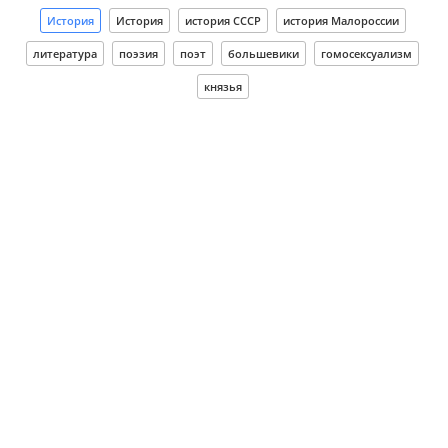
История
История
история СССР
история Малороссии
литература
поэзия
поэт
большевики
гомосексуализм
князья