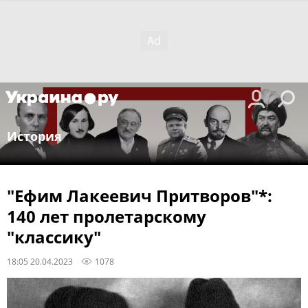
История
"Ефим Лакеевич Притворов"*:
140 лет пролетарскому
"классику"
18:05 20.04.2023
1078