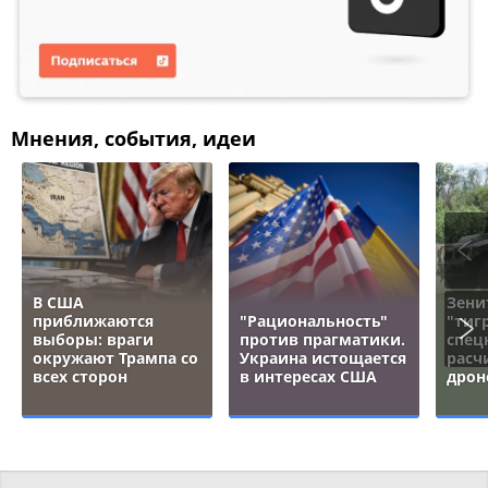
Мнения, события, идеи
В США
Зени
приближаются
"Рациональность"
"тигр
выборы: враги
против прагматики.
спец
окружают Трампа со
Украина истощается
расч
всех сторон
в интересах США
дрон