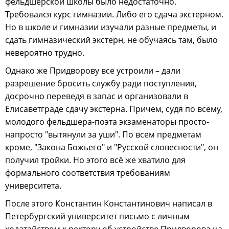
фельдшерской школы было недостаточно.
Требовался курс гимназии. Либо его сдача экстерном.
Но в школе и гимназии изучали разные предметы, и
сдать гимназический экстерн, не обучаясь там, было
невероятно трудно.
Однако же Придворову все устроили – дали
разрешение бросить службу ради поступления,
досрочно переведя в запас и организовали в
Елисаветграде сдачу экстерна. Причем, судя по всему,
молодого фельдшера-поэта экзаменаторы просто-
напросто "вытянули за уши". По всем предметам
кроме, "Закона Божьего" и "Русской словесности", он
получил тройки. Но этого всё же хватило для
формального соответствия требованиям
университета.
После этого Константин Константинович написал в
Петербургский университет письмо с личным
ходатайством к ректору об устройстве Придворова на