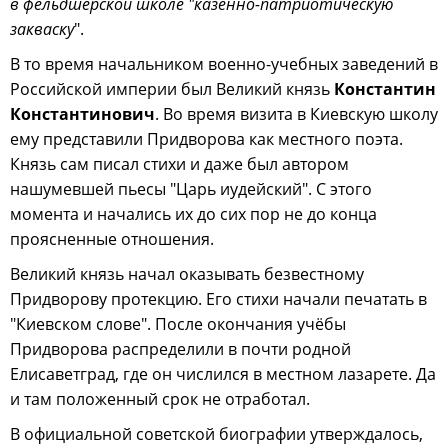
в фельдшерской школе "казённо-патриотическую
закваску
".
В то время начальником военно-учебных заведений в
Российской империи был Великий князь
Константин
Константинович
. Во время визита в Киевскую школу
ему представили Придворова как местного поэта.
Князь сам писал стихи и даже был автором
нашумевшей пьесы "Царь иудейский". С этого
момента и начались их до сих пор не до конца
проясненные отношения.
Великий князь начал оказывать безвестному
Придворову протекцию. Его стихи начали печатать в
"Киевском слове". После окончания учёбы
Придворова распределили в почти родной
Елисаветград, где он числился в местном лазарете. Да
и там положенный срок не отработал.
В официальной советской биографии утверждалось,