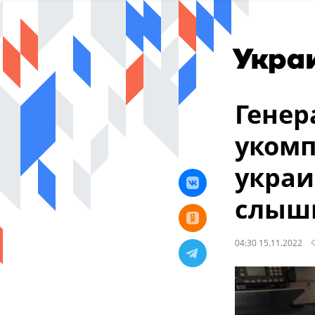
Генер
укомп
украи
слыши
04:30 15.11.2022