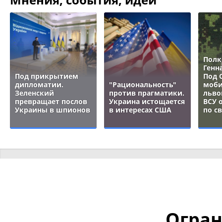
Полк
Генн
Под прикрытием
Под 
дипломатии.
"Рациональность"
моби
Зеленский
против прагматики.
льво
превращает послов
Украина истощается
ВСУ 
Украины в шпионов
в интересах США
по с
Огран