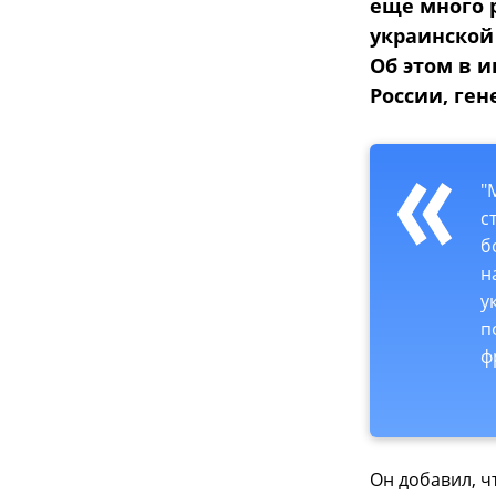
еще много 
украинской
Об этом в 
России, ге
"
с
б
н
у
п
ф
Он добавил, ч