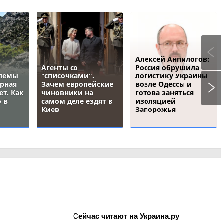
Алексей Анпилогов:
Агенты со
Россия обрушила
блемы
"списочками".
логистику Украины
ёрная
Зачем европейские
возле Одессы и
ет. Как
чиновники на
готова заняться
 в
самом деле ездят в
изоляцией
Киев
Запорожья
Сейчас читают на Украина.ру