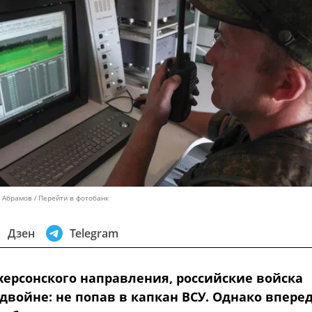
с Абрамов
Перейти в фотобанк
Дзен
Telegram
херсонского направления, российские войска
двойне: не попав в капкан ВСУ. Однако впере