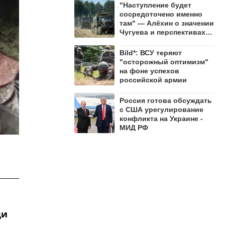
"Наступление будет
сосредоточено именно
там" — Алёхин о значении
Чугуева и перспективах
СВО
Bild*: ВСУ теряют
"осторожный оптимизм"
на фоне успехов
российской армии
Россия готова обсуждать
с США урегулирование
конфликта на Украине -
МИД РФ
ди