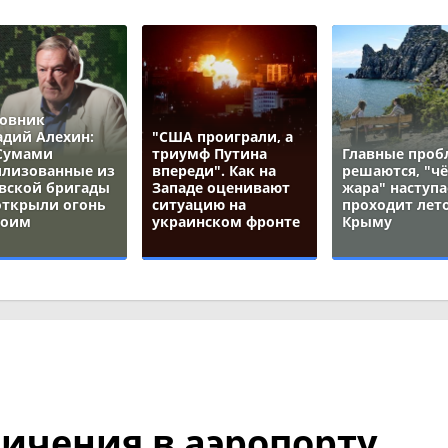
овник
адий Алехин:
"США проиграли, а
Сумами
триумф Путина
Главные про
лизованные из
впереди". Как на
решаются, "ч
вской бригады
Западе оценивают
жара" наступа
открыли огонь
ситуацию на
проходит лето
воим
украинском фронте
Крыму
ичения в аэропорту