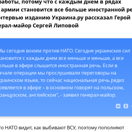
работы, потому что с каждым днем в рядах
 армии становится все больше иностранной р
интервью изданию Украина.ру рассказал Герой
нерал-майор Сергей Липовой
Мы сегодня воюем против НАТО. Сегодня украинских сил
тановится с каждым днем все меньше и меньше, а все
ольше в эфире слышится иностранная речь. Если в
ачале операции мы прослушивали переговоры на
краинском языке, то сейчас национальная речь редко
оявляется в эфире – в основном говорят на польском,
ранцузском, английском", - заявил генерал-майор.
то НАТО видит, как выбивают ВСУ, поэтому пополняют