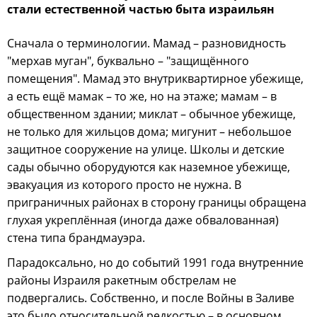
стали естественной частью быта израильян
Сначала о терминологии. Мамад – разновидность
"мерхав муган", буквально – "защищённого
помещения". Мамад это внутриквартирное убежище,
а есть ещё мамак – то же, но на этаже; мамам – в
общественном здании; миклат – обычное убежище,
не только для жильцов дома; мигунит – небольшое
защитное сооружение на улице. Школы и детские
сады обычно оборудуются как наземное убежище,
эвакуация из которого просто не нужна. В
приграничных районах в сторону границы обращена
глухая укреплённая (иногда даже обвалованная)
стена типа брандмауэра.
Парадоксально, но до событий 1991 года внутренние
районы Израиля ракетным обстрелам не
подвергались. Собственно, и после Войны в Заливе
это было относительной редкостью – в основном