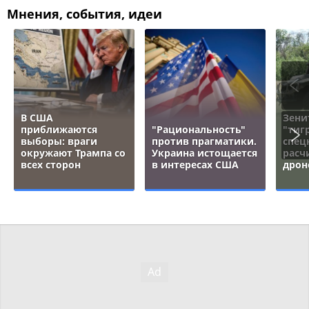
Мнения, события, идеи
В США
Зени
приближаются
"Рациональность"
"тигр
выборы: враги
против прагматики.
спец
окружают Трампа со
Украина истощается
расч
всех сторон
в интересах США
дрон