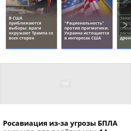
В США
Зени
приближаются
"Рациональность"
"тигр
выборы: враги
против прагматики.
спец
окружают Трампа со
Украина истощается
расч
всех сторон
в интересах США
дрон
Росавиация из-за угрозы БПЛА