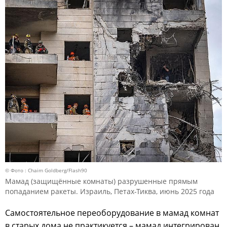
© Фото : Chaim Goldberg/Flash90
Мамад (защищённые комнаты) разрушенные прямым
попаданием ракеты. Израиль, Петах-Тиква, июнь 2025 года
Самостоятельное переоборудование в мамад комнат
в старых дома не практикуется – мамад интегрирован