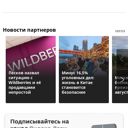
Новости партнеров
INFOX
Песков назвал
Минус 16,5%
ситуацию с
уголовных дел:
Москв
Wildberries и её
жизнь в Китае
беспи
продавцами
становится
произ
непростой
безопаснее
авгус