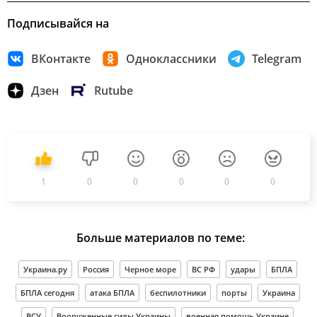
Подписывайся на
ВКонтакте
Одноклассники
Telegram
Дзен
Rutube
1
0
0
0
0
0
Больше материалов по теме:
Украина.ру
Россия
Черное море
ВС РФ
удары
БПЛА
БПЛА сегодня
атака БПЛА
беспилотники
порты
Украина
ВСУ
Вооруженные силы Украины
военная помощь Украине