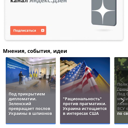
Мнения, события, идеи
Полк
Генн
Под прикрытием
Под 
дипломатии.
"Рациональность"
моби
Зеленский
против прагматики.
льво
превращает послов
Украина истощается
ВСУ 
Украины в шпионов
в интересах США
по с