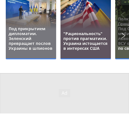
Полк
Генн
Под прикрытием
Под 
дипломатии.
"Рациональность"
моби
Зеленский
против прагматики.
льво
превращает послов
Украина истощается
ВСУ 
Украины в шпионов
в интересах США
по с