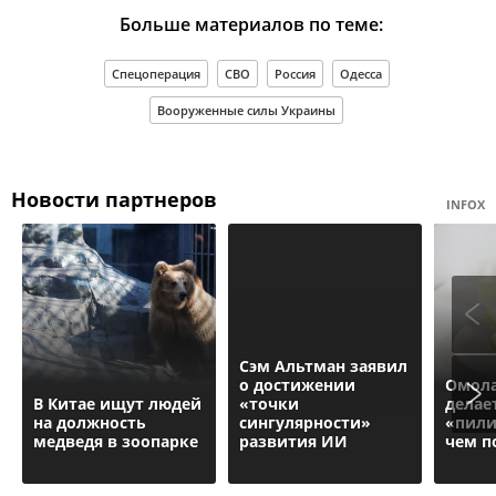
Больше материалов по теме:
Спецоперация
СВО
Россия
Одесса
Вооруженные силы Украины
Новости партнеров
INFOX
Сэм Альтман заявил
о достижении
Омола
В Китае ищут людей
«точки
делае
на должность
сингулярности»
«пили
медведя в зоопарке
развития ИИ
чем п