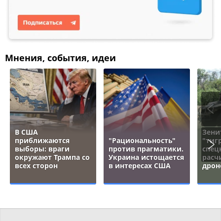
Мнения, события, идеи
В США
Зени
приближаются
"Рациональность"
"тигр
выборы: враги
против прагматики.
спец
окружают Трампа со
Украина истощается
расч
всех сторон
в интересах США
дрон