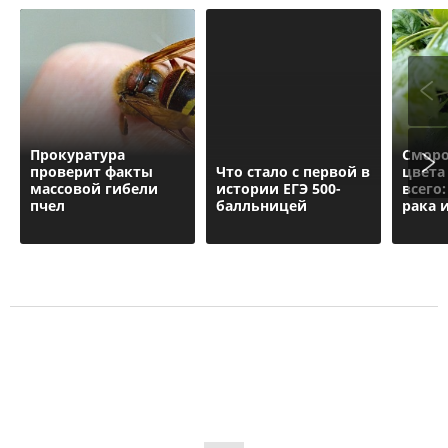
Прокуратурa
Сморо
проверит факты
Что стало с первой в
цвета
массовой гибели
истории ЕГЭ 500-
всего:
пчел
балльницей
рака 