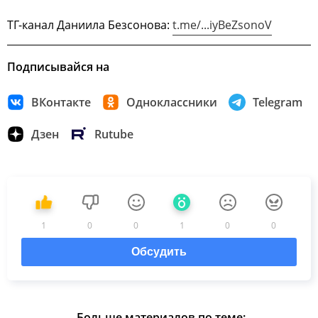
ТГ-канал Даниила Безсонова:
t.me/...iyBeZsonoV
Подписывайся на
ВКонтакте
Одноклассники
Telegram
Дзен
Rutube
1
0
0
1
0
0
Обсудить
Больше материалов по теме: