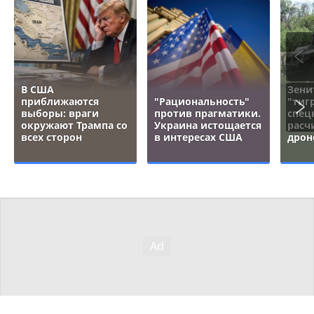
В США
Зени
приближаются
"Рациональность"
"тигр
выборы: враги
против прагматики.
спец
окружают Трампа со
Украина истощается
расч
всех сторон
в интересах США
дрон