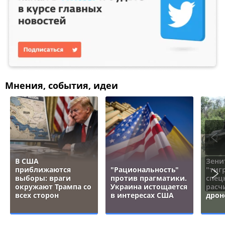
Мнения, события, идеи
В США
Зени
приближаются
"Рациональность"
"тигр
выборы: враги
против прагматики.
спец
окружают Трампа со
Украина истощается
расч
всех сторон
в интересах США
дрон