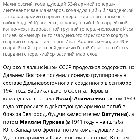
Малиновский, командующий 53-й армией генерал-
лейтенант Иван Манагаров, командующий 6-й гвардейской
танковой армией гвардии генерал-лейтенант танковых
войск Андрей Кравченко, командующий 1-й гвардейской
конно-механизированной группой генерал-полковник Исса
Плиев, командир 18-го гвардейского стрелкового корпуса
гвардии генерал-лейтенант Иван Афонин, командир 49-й
гвардейской стрелковой дивизии Герой Советского Союза
гвардии генерал-майор Василий Маргелов
Однако в дальнейшем СССР продолжал содержать на
Дальнем Востоке полумиллионную группировку в
составе Дальневосточного и созданного в сентябре
1941 года Забайкальского фронта. Первым
командовал сначала
Иосиф Апанасенко
(летом 1943
года отпросился в действующую армию и погиб в
боях за Белгород, будучи заместителем
Ватутина
), а
потом
Максим Пуркаев
(в 1941 году – начштаба
Юго-Западного фронта, потом командующий 3-й
Ударной армией и Калининским фронтом). Вторым –