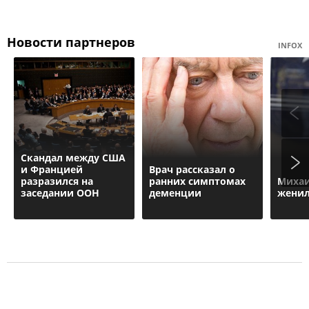
Новости партнеров
INFOX
Скандал между США
и Францией
Врач рассказал о
разразился на
ранних симптомах
Михаи
заседании ООН
деменции
женил