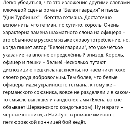
Легко убедиться, что это изложение другими словами
ключевой сцены романа "Белая гвардия" и пьесы
"Дни Турбиных" – бегства гетмана. Достаточно
вспомнить, что гетман, по сути-то, король. Очень
характерна замена шахматного слона на офицера –
это обычное в русском языке словоупотребление, но,
когда пишет автор "Белой гвардии", это уже чёткое
указание на вполне определённый эпизод. Король,
офицер и пешки – белые! Несколько путают
диспозицию пешки-ландскнехты, но наёмники тоже
своего рода добровольцы. Тем более, что белые
офицеры идеи украинского гетмана, к тому же –
германского союзника, вовсе не разделяли и в каком-
то смысле выглядели ландскнехтами (Елена во сне
обзывает Шервинского кондотьером). Ну и враги –
чёрные конники, а Най-Турс в романе именно с
петлюровской конницей бой ведёт.