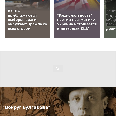
В США
Зени
приближаются
"Рациональность"
"тигр
выборы: враги
против прагматики.
спец
окружают Трампа со
Украина истощается
расч
всех сторон
в интересах США
дрон
"Вокруг Булгакова"