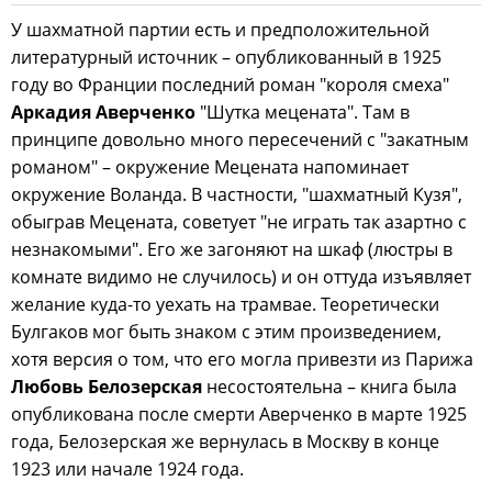
У шахматной партии есть и предположительной
литературный источник – опубликованный в 1925
году во Франции последний роман "короля смеха"
Аркадия Аверченко
"Шутка мецената". Там в
принципе довольно много пересечений с "закатным
романом" – окружение Мецената напоминает
окружение Воланда. В частности, "шахматный Кузя",
обыграв Мецената, советует "не играть так азартно с
незнакомыми". Его же загоняют на шкаф (люстры в
комнате видимо не случилось) и он оттуда изъявляет
желание куда-то уехать на трамвае. Теоретически
Булгаков мог быть знаком с этим произведением,
хотя версия о том, что его могла привезти из Парижа
Любовь Белозерская
несостоятельна – книга была
опубликована после смерти Аверченко в марте 1925
года, Белозерская же вернулась в Москву в конце
1923 или начале 1924 года.