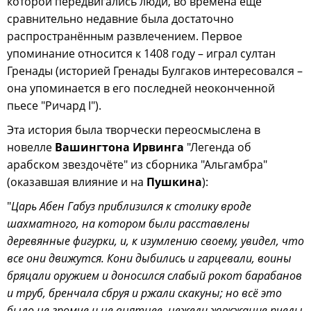
которой передвигались люди, во времена ещё
сравнительно недавние была достаточно
распространённым развлечением. Первое
упоминание относится к 1408 году – играл султан
Гренады (историей Гренады Булгаков интересовался –
она упоминается в его последней неоконченной
пьесе "Ричард I").
Эта история была творчески переосмыслена в
новелле
Вашингтона Ирвинга
"Легенда об
арабском звездочёте" из сборника "Альгамбра"
(оказавшая влияние и на
Пушкина
):
"
Царь Абен Габуз приблизился к столику вроде
шахматного, на котором были расставлены
деревянные фигурки, и, к изумлению своему, увидел, что
все они движутся. Кони дыбились и гарцевали, воины
бряцали оружием и доносился слабый рокот барабанов
и труб, бренчала сбруя и ржали скакуны; но всё это
было не громче и не внятнее, нежели жужжание пчелы