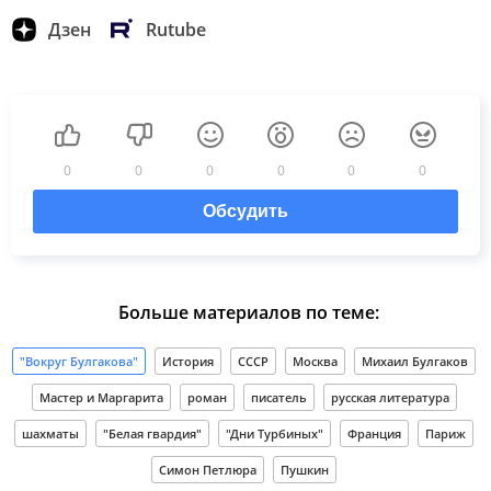
Дзен
Rutube
0
0
0
0
0
0
Обсудить
Больше материалов по теме:
"Вокруг Булгакова"
История
СССР
Москва
Михаил Булгаков
Мастер и Маргарита
роман
писатель
русская литература
шахматы
"Белая гвардия"
"Дни Турбиных"
Франция
Париж
Симон Петлюра
Пушкин