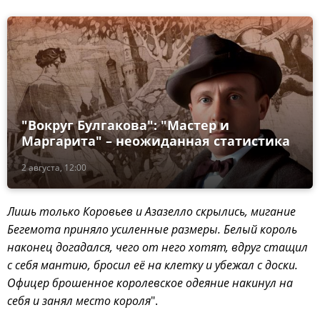
"Вокруг Булгакова": "Мастер и
Маргарита" – неожиданная статистика
2 августа, 12:00
Лишь только Коровьев и Азазелло скрылись, мигание
Бегемота приняло усиленные размеры. Белый король
наконец догадался, чего от него хотят, вдруг стащил
с себя мантию, бросил её на клетку и убежал с доски.
Офицер брошенное королевское одеяние накинул на
себя и занял место короля
".