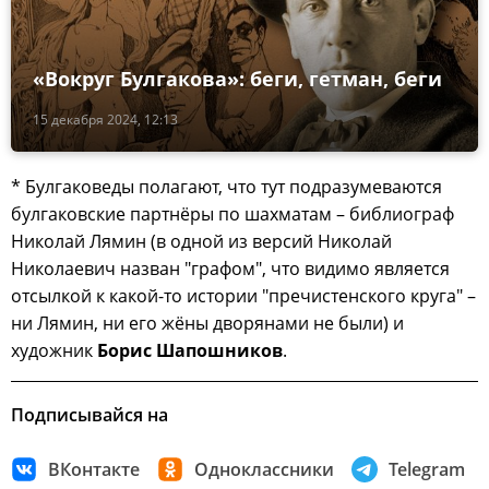
«Вокруг Булгакова»: беги, гетман, беги
15 декабря 2024, 12:13
* Булгаковеды полагают, что тут подразумеваются
булгаковские партнёры по шахматам – библиограф
Николай Лямин (в одной из версий Николай
Николаевич назван "графом", что видимо является
отсылкой к какой-то истории "пречистенского круга" –
ни Лямин, ни его жёны дворянами не были) и
художник
Борис Шапошников
.
Подписывайся на
ВКонтакте
Одноклассники
Telegram