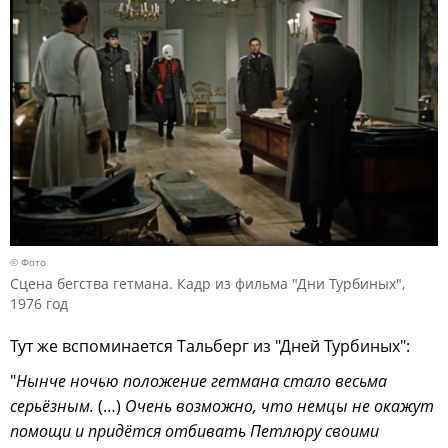
© Фото
Сцена бегства гетмана. Кадр из фильма "Дни Турбиных",
1976 год
Тут же вспоминается Тальберг из "Дней Турбиных":
"
Нынче ночью положение гетмана стало весьма
серьёзным.
(…)
Очень возможно, что немцы не окажут
помощи и придётся отбивать Петлюру своими