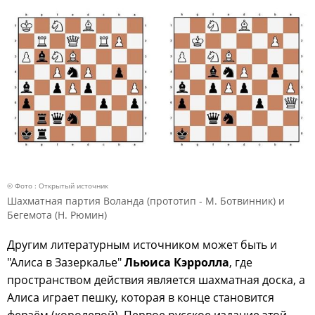
© Фото : Открытый источник
Шахматная партия Воланда (прототип - М. Ботвинник) и
Бегемота (Н. Рюмин)
Другим литературным источником может быть и
"Алиса в Зазеркалье"
Льюиса Кэрролла
, где
пространством действия является шахматная доска, а
Алиса играет пешку, которая в конце становится
ферзём (королевой). Первое русское издание этой