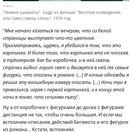
© Фото
"Живые шахматы". Кадр из фильма "Весёлое сновидение,
или Смех сквозь слёзы", 1976 год
"
Мне начало казаться по вечерам, что из белой
страницы выступает что-то цветное.
Присматриваясь, щурясь, я убедился в том, что это
картинка. И более того, что картинка эта не плоская,
а трёхмерная. Как бы коробочка, и в ней сквозь
строчки видно: горит свет и движутся в ней те самые
фигурки, что описаны в романе.
(...)
И ночью однажды я
решил эту волшебную камеру описать.
(…)
Ночи три я
провозился, играя с первой картинкой, и к концу этой
ночи я понял, что сочиняю пьесу
".
Ну а от коробочки с фигурками до доски с фигурами
дистанция не так, чтобы очень большая. И если мы
вспомним описание действий Бегемота и его фигурок
из романа… Кстати, вспомним: