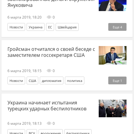
Януковича
6 марта 2019, 18:20
0
Новости
Украина
ЕС
Швейцария
Еще
4
Виктор Янукович
банки
Александр Ефремов
Гройсман отчитался о своей беседе с
активы
заместителем госсекретаря США
6 марта 2019, 18:15
0
Новости
США
дипломатия
политика
Еще
1
Владимир Гройсман
Украина начинает испытания
турецких ударных беспилотников
6 марта 2019, 18:13
0
Новости
ВСУ
вооружения
беспилотники