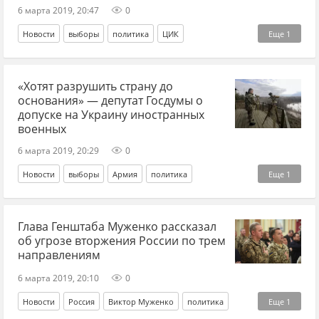
Владимир Гройсман
6 марта 2019, 20:47
0
Новости
выборы
политика
ЦИК
Еще
1
Петр Порошенко*
«Хотят разрушить страну до
основания» — депутат Госдумы о
допуске на Украину иностранных
военных
6 марта 2019, 20:29
0
Новости
выборы
Армия
политика
Еще
1
Петр Порошенко*
Глава Генштаба Муженко рассказал
об угрозе вторжения России по трем
направлениям
6 марта 2019, 20:10
0
Новости
Россия
Виктор Муженко
политика
Еще
1