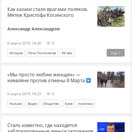
Как казаки стали врагами поляков.
Мятеж Кристофа Косинского
Александр Александров
6 марта 2019, 18:28
0
История
Речь Посполитая
XVI век
Еще
1
запорожское казачество
«Мы просто любим женщин» —
киевляне против отмены 8 Марта
6 марта 2019, 18:23
0
Youtube
Видео
Общество
Киев
политика
Стало известно, где находятся
заблокированные деньги окружения