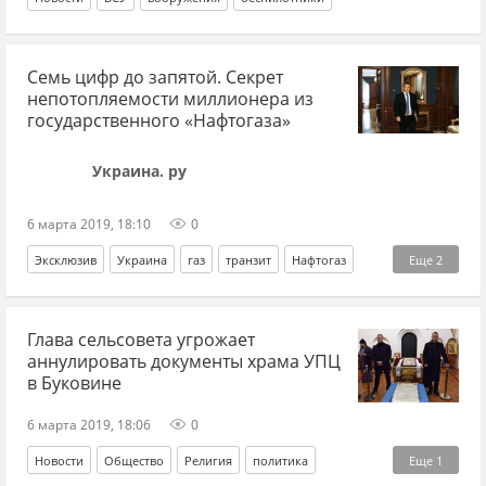
Семь цифр до запятой. Секрет
непотопляемости миллионера из
государственного «Нафтогаза»
Украина. ру
6 марта 2019, 18:10
0
Эксклюзив
Украина
газ
транзит
Нафтогаз
Еще
2
Коболев
Владимир Гройсман
Глава сельсовета угрожает
аннулировать документы храма УПЦ
в Буковине
6 марта 2019, 18:06
0
Новости
Общество
Религия
политика
Еще
1