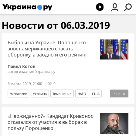
Новости от 06.03.2019
Выборы на Украине. Порошенко
зовет американцев спасать
оборонку, а заодно и его рейтинг
Павел Котов
автор издания Украина.ру
6 марта 2019, 21:00
0
Эксклюзив
Украина
Тимошенко
НАТО
США
Еще
10
Россия
Суд
Виктор Муженко
Госдеп США
«Неожиданно?» Кандидат Кривонос
Арсен Аваков
Коболев
президентские выборы
отказался от участия в выборах в
Укроборонпром
Петр Порошенко*
пользу Порошенко