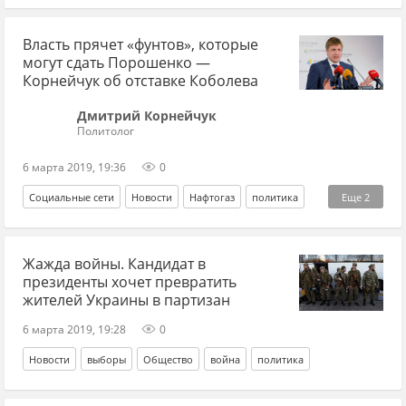
провокация
Власть прячет «фунтов», которые
могут сдать Порошенко —
Корнейчук об отставке Коболева
Дмитрий Корнейчук
Политолог
6 марта 2019, 19:36
0
Социальные сети
Новости
Нафтогаз
политика
Еще
2
Коболев
Петр Порошенко*
Жажда войны. Кандидат в
президенты хочет превратить
жителей Украины в партизан
6 марта 2019, 19:28
0
Новости
выборы
Общество
война
политика