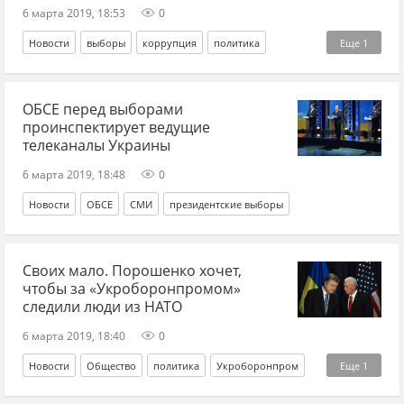
6 марта 2019, 18:53
0
Новости
выборы
коррупция
политика
Еще
1
Петр Порошенко*
ОБСЕ перед выборами
проинспектирует ведущие
телеканалы Украины
6 марта 2019, 18:48
0
Новости
ОБСЕ
СМИ
президентские выборы
Своих мало. Порошенко хочет,
чтобы за «Укроборонпромом»
следили люди из НАТО
6 марта 2019, 18:40
0
Новости
Общество
политика
Укроборонпром
Еще
1
Петр Порошенко*