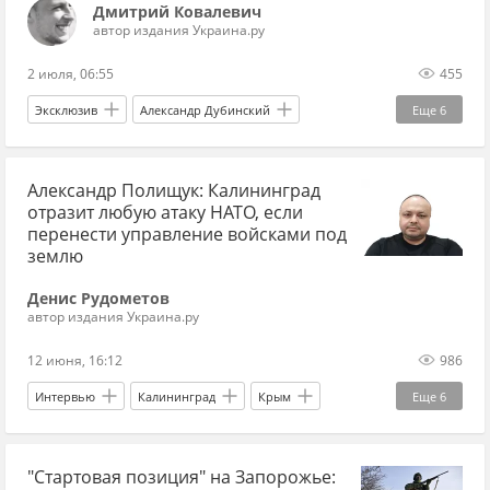
Дмитрий Ковалевич
автор издания Украина.ру
2 июля, 06:55
455
Эксклюзив
Александр Дубинский
Еще
6
Владимир Зеленский
Украина
Монако
Александр Полищук: Калининград
Валерий Залужный
СБУ
Украина.ру
отразит любую атаку НАТО, если
перенести управление войсками под
землю
Денис Рудометов
автор издания Украина.ру
12 июня, 16:12
986
Интервью
Калининград
Крым
Еще
6
Россия
Адольф Гитлер
"Стартовая позиция" на Запорожье:
Александр Полищук
НАТО