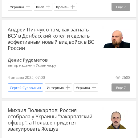
Украина
Киев
Кремль
Еще
7
Игорь Мосийчук
Владимир Зеленский
Андрей Пинчук о том, как загнать
Борис Филатов
"Азов"
ВСУ в Донбасский котел и сделать
Вооруженные силы Украины
эффективным новый вид войск в ВС
России
Радикальная партия
Эксклюзив
Денис Рудометов
автор издания Украина.ру
4 января 2025, 07:00
2688
Сергей Суровикин
Интервью
Украина
Еще
7
Россия
Авдеевка
Андрей Пинчук
Михаил Поликарпов: Россия
Башар Асад
Вооруженные силы Украины
отобрала у Украины "закарпатский
Украина.ру
ОПК
офшор", а Польше придется
эвакуировать Жешув