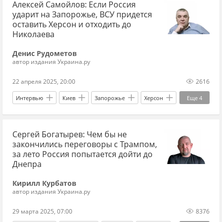
Алексей Самойлов: Если Россия
Вооруженные силы Украины
Алексей Самойлов
ударит на Запорожье, ВСУ придется
Николаев
Днепр
оставить Херсон и отходить до
Николаева
Денис Рудометов
автор издания Украина.ру
22 апреля 2025, 20:00
2616
Интервью
Киев
Запорожье
Херсон
Еще
4
Алексей Самойлов
Владимир Путин
Сергей Богатырев: Чем бы не
Владимир Зеленский
закончились переговоры с Трампом,
Вооруженные силы Украины
за лето Россия попытается дойти до
Днепра
Кирилл Курбатов
автор издания Украина.ру
29 марта 2025, 07:00
8376