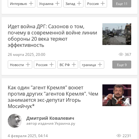
Интервью
Украина
Запад
Россия
Еще
11
Дональд Трамп
Владимир Путин
Идет война ДРГ: Сазонов о том,
Владимир Зеленский
почему в современной войне линии
Вооруженные силы Украины
НАТО
обороны 20 века теряют
эффективность
Украина.ру
ракеты
СВО
Общество
26 марта 2025, 20:00
367
Днепр
переговоры
Новости
Россия
ВС РФ
граница
Еще
9
ДРГ
ВСУ
наступление
оборона
Как один "агент Кремля" воюет
диверсанты
Запорожье
СВО
против других "агентов Кремля". Чем
Спецоперация
война
занимается экс-депутат Игорь
Мосийчук*
Дмитрий Ковалевич
автор издания Украина.ру
4 февраля 2025, 04:14
2231