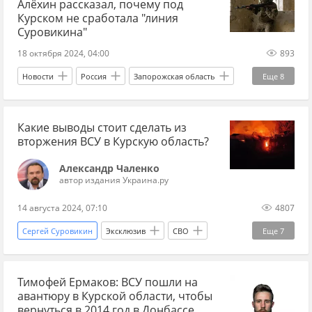
Алёхин рассказал, почему под
Вооруженные силы Украины
Курахово
Курском не сработала "линия
Суровикина"
военные
эксперты
18 октября 2024, 04:00
893
Новости
Россия
Запорожская область
Еще
8
Курская область
оборона
Курск
Какие выводы стоит сделать из
детали
СВО
Спецоперация
вторжения ВСУ в Курскую область?
контрнаступление
укрепления
Александр Чаленко
автор издания Украина.ру
14 августа 2024, 07:10
4807
Сергей Суровикин
Эксклюзив
СВО
Еще
7
Спецоперация
Курская область
Тимофей Ермаков: ВСУ пошли на
Харьковская область
авантюру в Курской области, чтобы
Донецкая Народная Республика
Иосиф Сталин
вернуться в 2014 год в Донбассе