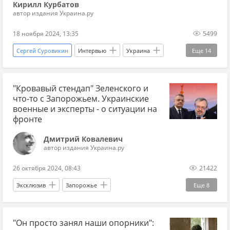
Кирилл Курбатов
автор издания Украина.ру
18 ноября 2024, 13:35
5499
Сергей Суровикин
Интервью
Украина
Еще
14
Курская область
Мукачево
"Кровавый стендап" Зеленского и
Дональд Трамп
Александр Сырский
НАТО
что-то с Запорожьем. Украинские
Вооруженные силы Украины
энергетика
военные и эксперты - о ситуации на
фронте
мосты
Днепр
Курахово
Купянск
Дмитрий Ковалевич
ракеты
Герань
Польша
автор издания Украина.ру
26 октября 2024, 08:43
21422
Эксклюзив
Запорожье
Еще
8
Владимир Зеленский
Селидово
"Он просто занял наши опорники":
Игорь Мосийчук
Александр Дубинский