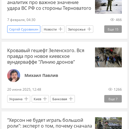
аналитик про важное значение
Вооруженные силы Украины
РККА
удара ВС РФ со стороны Терноватого
7 февраля, 04:30
466
Сергей Суровикин
Новости
Запорожье
Еще
15
Россия
Сумы
Самойлов
Кровавый гешефт Зеленского. Вся
Украина.ру
Вооруженные силы Украины
правда про новое киевское
Запорожская область
вундерваффе "Линию дронов"
Запорожское направление
СВО
Михаил Павлив
новости СВО сейчас
новости СВО Россия
20 июня 2025, 12:48
1266
дзен новости СВО
новости СВО
Украина
Киев
Банковая
Еще
7
Спецоперация
наступление ВС РФ
Владимир Зеленский
Михаил Драпатый
наступление России
"Херсон не будет играть большой
Вооруженные силы Украины
Офис президента
роли": эксперт о том, почему сначала