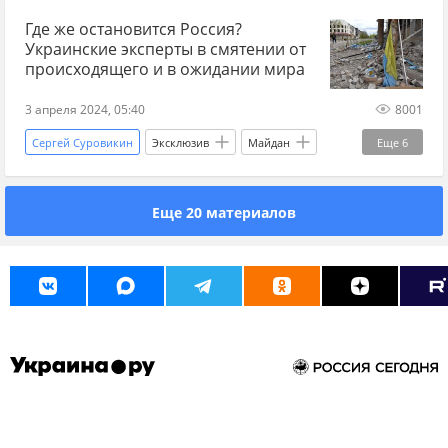
Где же остановится Россия?
Токмак
Вооруженные силы Украины
Украинские эксперты в смятении от
Запорожье
Александр Чаленко
происходящего и в ожидании мира
3 апреля 2024, 05:40
8001
Сергей Суровикин
Эксклюзив
Майдан
Еще
6
Украина
эксперты
Россия
Еще 20 материалов
Валерий Залужный
ВСУ
Руслан Бортник