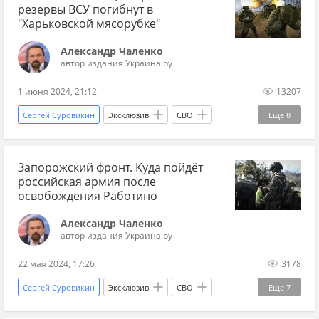
резервы ВСУ погибнут в
Александр Чаленко
"Харьковской мясорубке"
Вооруженные силы Украины
Украина.ру
Александр Чаленко
автор издания Украина.ру
НАТО
Т-72 "Урал"
1 июня 2024, 21:12
13207
Сергей Суровикин
Эксклюзив
СВО
Еще
8
Спецоперация
Харьков
Запорожский фронт. Куда пойдёт
Александр "Варяг" Матюшин
российская армия после
Харьковская область
Киев
освобождения Работино
Александр Сырский
Александр Чаленко
автор издания Украина.ру
Вооруженные силы Украины
ВС РФ
22 мая 2024, 17:26
3178
Сергей Суровикин
Эксклюзив
СВО
Еще
7
Спецоперация
Работино
Мелитополь