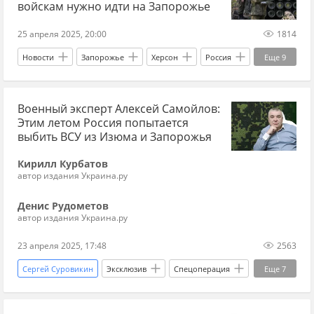
НАТО
Мнения
весь Павлив
войскам нужно идти на Запорожье
25 апреля 2025, 20:00
1814
Новости
Запорожье
Херсон
Россия
Еще
9
Алексей Самойлов
ВС РФ
Николаев
Военный эксперт Алексей Самойлов:
Волчанск
СВО
Спецоперация
Этим летом Россия попытается
наступление
Одесса
война
выбить ВСУ из Изюма и Запорожья
Кирилл Курбатов
автор издания Украина.ру
Денис Рудометов
автор издания Украина.ру
23 апреля 2025, 17:48
2563
Сергей Суровикин
Эксклюзив
Спецоперация
Еще
7
Запорожье
Херсон
Россия