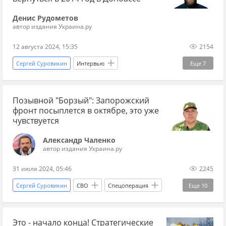
Вооруженные силы Украины
Украина.ру
Денис Рудометов
автор издания Украина.ру
12 августа 2024, 15:35
2154
Сергей Суровикин
Интервью
Еще
7
Курская область
Россия
Позывной "Борзый": Запорожский
Запорожская область
фронт посыплется в октябре, это уже
Вооруженные силы Украины
Генштаб
чувствуется
Украина.ру
Донбасс
Александр Чаленко
автор издания Украина.ру
31 июля 2024, 05:46
2245
Сергей Суровикин
СВО
Спецоперация
Еще
10
Запорожское направление
Интервью
Это - начало конца! Стратегические
Работино
Мелитополь
Токмак