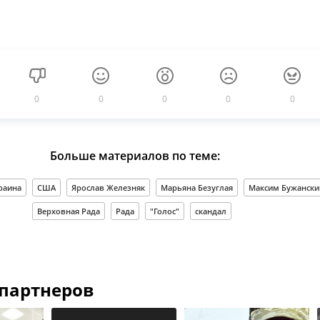
0
0
0
0
0
Больше материалов по теме:
раина
США
Ярослав Железняк
Марьяна Безуглая
Максим Бужански
Верховная Рада
Рада
"Голос"
скандал
 партнеров