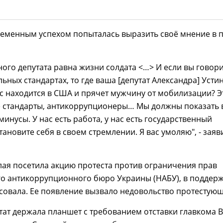
ременным успехом попыталась выразить своё мнение в 
ого депутата равна жизни солдата <…> И если вы говори
льных стандартах, то где ваша [депутат Александра] Усти
с находится в США и прячет мужчину от мобилизации? Э
 стандарты, антикоррупционеры… Мы должны показать 
минусы. У нас есть работа, у нас есть государственный
тановите себя в своем стремлении. Я вас умоляю", - заяв
лая посетила акцию протеста против ограничения прав
о антикоррупционного бюро Украины (НАБУ), в поддер
совала. Ее появление вызвало недовольство протестующ
тат держала планшет с требованием отставки главкома 