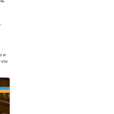
чь
и
-
о и
 что