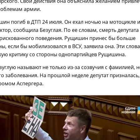
ырского. Свои действия она объяснила желанием привле
роблемам армии.
ин погиб в ДТП 24 июля. Он ехал ночью на мотоцикле 
ктор, сообщила Безуглая. По ее словам, смерть депутата 
о рискованного поведения. Рущишин принес бы больше
ы, если бы мобилизовался в ВСУ, заявила она. Эти слова
кую критику со стороны однопартийцев Рущишина.
зуглую называют не только из-за созвучия с фамилией, н
го заболевания. На прошлой неделе депутат призналась,
ромом Аспергера.