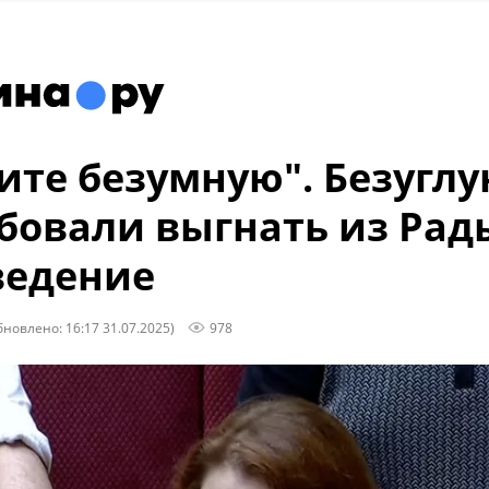
ите безумную". Безугл
бовали выгнать из Рад
ведение
бновлено: 16:17 31.07.2025)
978