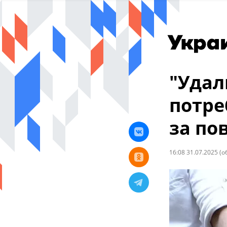
"Удал
потре
за по
16:08 31.07.2025
(о