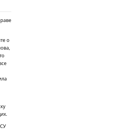
праве
те о
нова,
то
все
ила
жку
их.
ВСУ