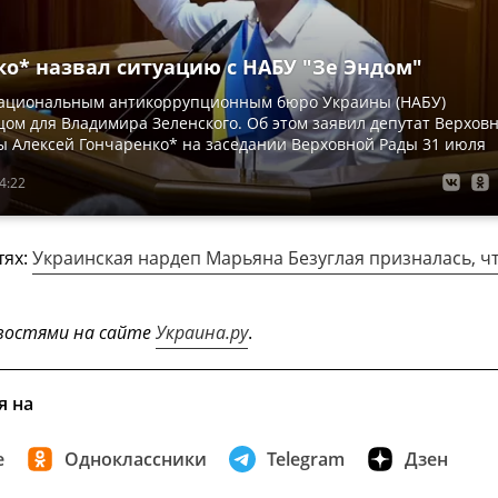
ко* назвал ситуацию с НАБУ "Зе Эндом"
Национальным антикоррупционным бюро Украины (НАБУ)
цом для Владимира Зеленского. Об этом заявил депутат Верхов
 Алексей Гончаренко* на заседании Верховной Рады 31 июля
4:22
тях:
Украинская нардеп Марьяна Безуглая призналась, чт
востями на сайте
Украина.ру
.
я на
е
Одноклассники
Telegram
Дзен