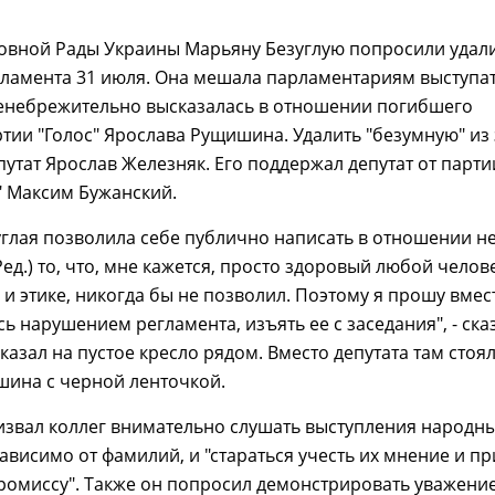
овной Рады Украины Марьяну Безуглую попросили удали
ламента 31 июля. Она мешала парламентариям выступат
ренебрежительно высказалась в отношении погибшего
ртии "Голос" Ярослава Рущишина. Удалить "безумную" из
утат Ярослав Железняк. Его поддержал депутат от парти
" Максим Бужанский.
глая позволила себе публично написать в отношении н
ед.) то, что, мне кажется, просто здоровый любой челове
 и этике, никогда бы не позволил. Поэтому я прошу вмес
сь нарушением регламента, изъять ее с заседания", - ска
казал на пустое кресло рядом. Вместо депутата там стоя
шина с черной ленточкой.
извал коллег внимательно слушать выступления народн
зависимо от фамилий, и "стараться учесть их мнение и п
ромиссу". Также он попросил демонстрировать уважение