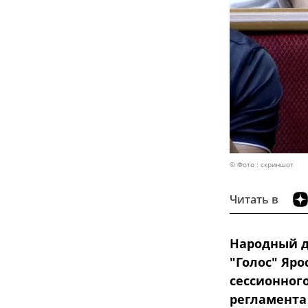
© Фото : скриншот
Читать в
Народный д
"Голос" Яр
сессионног
регламента