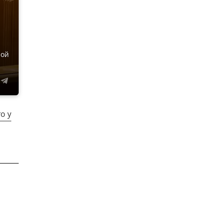
ной
о у