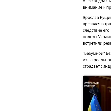
Александра С
внимание к п
Ярослав Рущиш
врезался в тра
следствие ег
пользы Украин
встретили рез
"Безумной" Бе
из-за реально
страдает синд