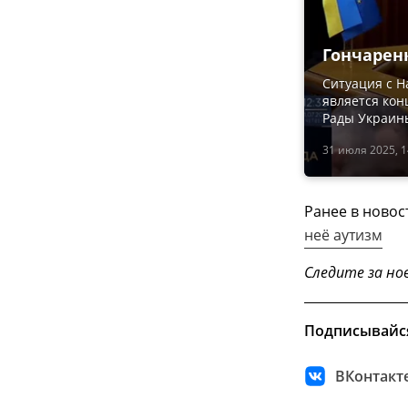
Гончарен
Ситуация с 
является кон
Рады Украины
31 июля 2025, 1
Ранее в новос
неё аутизм
Следите за но
Подписывайс
ВКонтакт