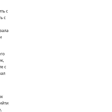
ть с
ь с
 зала
и
его
к,
те с
зал
л
ых
рийти
,