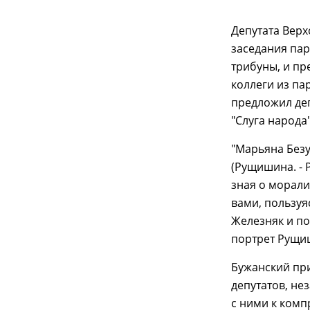
Депутата Верх
заседания пар
трибуны, и п
коллеги из па
предложил деп
"Слуга народа
"Марьяна Безу
(Рущишина. - Р
зная о морали
вами, пользуя
Железняк и по
портрет Рущи
Бужанский пр
депутатов, не
с ними к комп