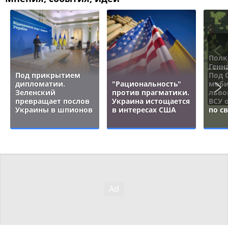
Полк
Генн
Под прикрытием
Под 
дипломатии.
"Рациональность"
моби
Зеленский
против прагматики.
льво
превращает послов
Украина истощается
ВСУ 
Украины в шпионов
в интересах США
по с