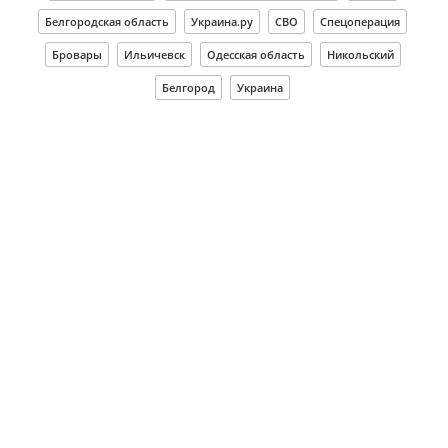
Белгородская область
Украина.ру
СВО
Спецоперация
Бровары
Ильичевск
Одесская область
Никольский
Белгород
Украина