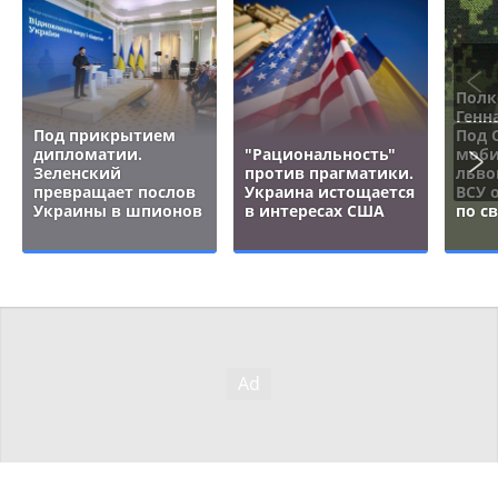
Полк
Генн
Под прикрытием
Под 
дипломатии.
"Рациональность"
моби
Зеленский
против прагматики.
льво
превращает послов
Украина истощается
ВСУ 
Украины в шпионов
в интересах США
по с