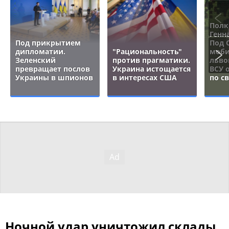
Полк
Генн
Под прикрытием
Под 
дипломатии.
"Рациональность"
моби
Зеленский
против прагматики.
льво
превращает послов
Украина истощается
ВСУ 
Украины в шпионов
в интересах США
по с
Ночной удар уничтожил склады