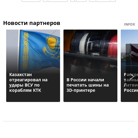
Новости партнеров
INFOX
Казахстан
Раскр
отреагировал на
В России начали
тайны
удары ВСУ по
печатать шины на
Латви
кораблям КТК
3D-принтере
Росси