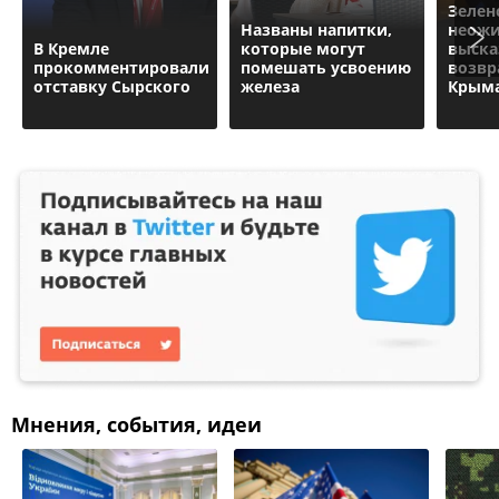
Зелен
Названы напитки,
неожи
В Кремле
которые могут
выска
прокомментировали
помешать усвоению
возв
отставку Сырского
железа
Крым
Мнения, события, идеи