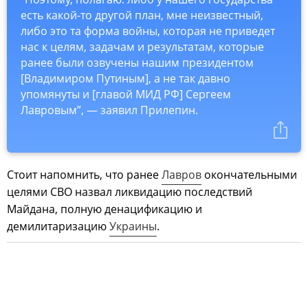
есть какой-то другой план, мне неизвестный,
либо это та форма войны, которая не приведет
нас к целям, задачам и результатам, которые
ранее были озвучены нашим президентом
[Владимиром Путиным], а не так давно
упомянуты и [главой МИД РФ] Сергеем
Лавровым”, — заявил Прилепин.
Стоит напомнить, что ранее
Лавров
окончательными
целями СВО назвал ликвидацию последствий
Майдана, полную денацификацию и
демилитаризацию
Украины
.