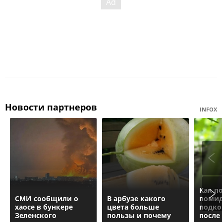
Новости партнеров
INFOX
Как п
СМИ сообщили о
В арбузе какого
помид
хаосе в бункере
цвета больше
подко
Зеленского
пользы и почему
после