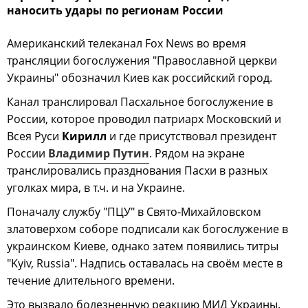
наносить удары по регионам России
Американский телеканал Fox News во время
трансляции богослужения "Православной церкви
Украины" обозначил Киев как российский город.
Канал транслировал Пасхальное богослужение в
России, которое проводил патриарх Московский и
Всея Руси
Кирилл
и где присутствовал президент
России
Владимир Путин
. Рядом на экране
транслировались празднования Пасхи в разных
уголках мира, в т.ч. и на Украине.
Поначалу службу "ПЦУ" в Свято-Михайловском
златоверхом соборе подписали как богослужение в
украинском Киеве, однако затем появились титры
"Kyiv, Russia". Надпись оставалась на своём месте в
течение длительного времени.
Это вызвало болезненную реакцию МИД Украины.