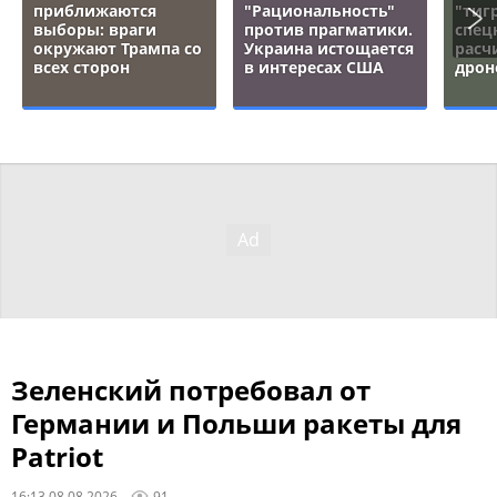
приближаются
"Рациональность"
"тигр
выборы: враги
против прагматики.
спец
окружают Трампа со
Украина истощается
расч
всех сторон
в интересах США
дрон
Зеленский потребовал от
Германии и Польши ракеты для
Patriot
16:13 08.08.2026
91