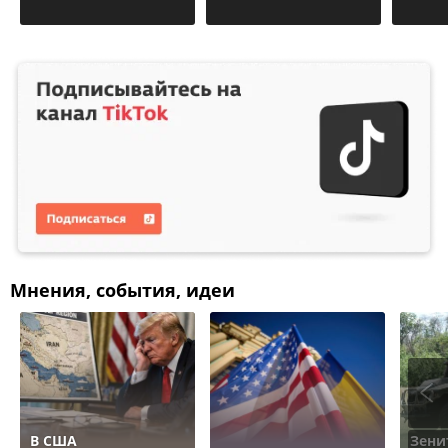
Мнения, события, идеи
В США
Зени