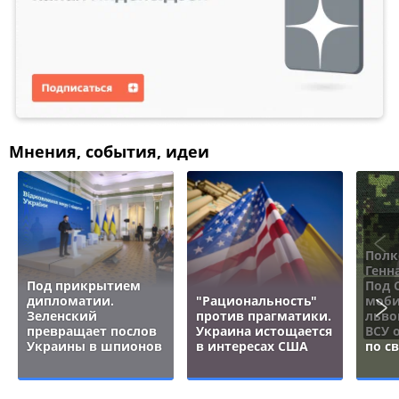
Мнения, события, идеи
Полк
Генн
Под прикрытием
Под 
дипломатии.
"Рациональность"
моби
Зеленский
против прагматики.
льво
превращает послов
Украина истощается
ВСУ 
Украины в шпионов
в интересах США
по с