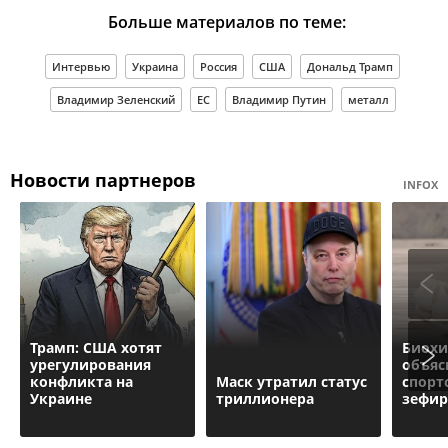
Больше материалов по теме:
Интервью
Украина
Россия
США
Дональд Трамп
Владимир Зеленский
ЕС
Владимир Путин
металл
Новости партнеров
INFOX
Трамп: США хотят
Биох
урегулирования
объяс
конфликта на
Маск утратил статус
спорт
Украине
триллионера
зефир