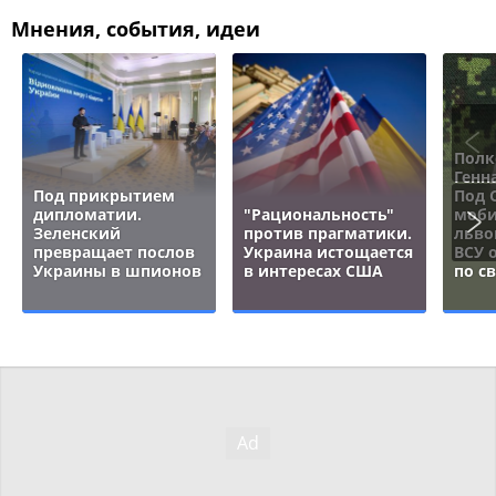
Мнения, события, идеи
Полк
Генн
Под прикрытием
Под 
дипломатии.
"Рациональность"
моби
Зеленский
против прагматики.
льво
превращает послов
Украина истощается
ВСУ 
Украины в шпионов
в интересах США
по с