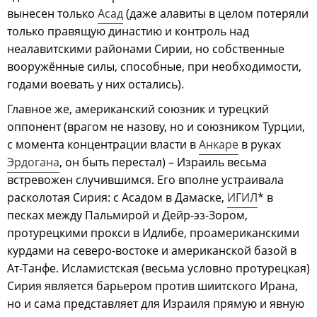
вынесен только
Асад
(даже алавиты в целом потеряли
только правящую династию и контроль над
неалавитскими районами Сирии, но собственные
вооружённые силы, способные, при необходимости,
годами воевать у них остались).
Главное же, американский союзник и турецкий
оппонент (врагом не назову, но и союзником Турции,
с момента концентрации власти в
Анкаре
в руках
Эрдогана
, он быть перестал) – Израиль весьма
встревожен случившимся. Его вполне устраивала
расколотая Сирия: с Асадом в Дамаске,
ИГИЛ
* в
песках между Пальмирой и Дейр-эз-Зором,
протурецкими прокси в Идлибе, проамериканскими
курдами на северо-востоке и американской базой в
Ат-Танфе. Исламистская (весьма условно протурецкая)
Сирия является барьером против шиитского Ирана,
но и сама представляет для Израиля прямую и явную