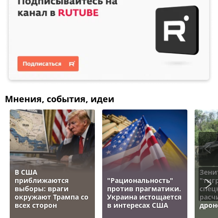
Мнения, события, идеи
В США
Зени
приближаются
"Рациональность"
"тигр
выборы: враги
против прагматики.
спец
окружают Трампа со
Украина истощается
расч
всех сторон
в интересах США
дрон