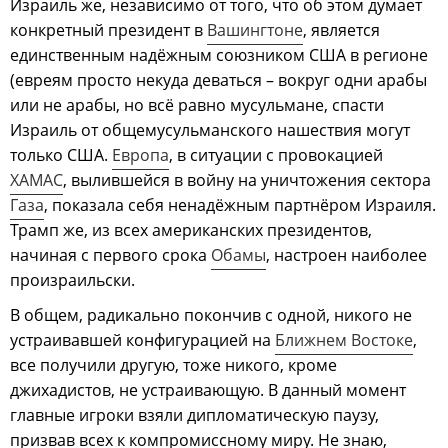
Израиль же, независимо от того, что об этом думает
конкретный президент в
Вашингтоне
, является
единственным надёжным союзником США в регионе
(евреям просто некуда деваться – вокруг одни арабы
или не арабы, но всё равно мусульмане, спасти
Израиль от общемусульманского нашествия могут
только США.
Европа
, в ситуации с провокацией
ХАМАС
, вылившейся в войну на уничтожения сектора
Газа
, показала себя ненадёжным партнёром Израиля.
Трамп же, из всех американских президентов,
начиная с первого срока
Обамы
, настроен наиболее
произраильски.
В общем, радикально покончив с одной, никого не
устраивавшей конфигурацией на
Ближнем Востоке
,
все получили другую, тоже никого, кроме
джихадистов, не устраивающую. В данный момент
главные игроки взяли дипломатическую паузу,
призвав всех к компромиссному миру. Не знаю,