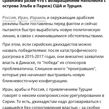
сравнимо разве что с возвращением Наполеона с
острова Эльба в Париж) США и Турция.
Россия
,
Иран
,
Израиль
и окружающие арабские
режимы были поставлены перед фактом и сейчас
пытаются быстро выработать новую политическую
линию, в связи с изменившимися обстоятельствами.
При этом, если сирийских джихадистов можно
назвать победителями: после катастрофического
разгрома в 2015-2017 годах, они внезапно захватили
власть в Дамаске, то "победа" их спонсоров
проблематична. Слишком много "проигравших",
которые уже начинают выстраивать новую
ближневосточную конфигурацию.
Иран, арабы и Россия, с привлечением Турции
говорят о некоем компромиссном урегулировании в
Сирии. То есть, джихадистам надо договариваться с
сдавшейся без сопротивления властью – за скобки