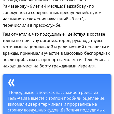
Рамазанову - 6 лет и 4 месяца; Раджабову - по
совокупности совершенных преступлений, путем
частичного сложения наказаний - 9 лет", -
перечислили в пресс-службе.
Там отметили, что подсудимые, "действуя в составе
толпы по призыву организаторов, руководствуясь
мотивами национальной и религиозной ненависти и
вражды, принимали участие в массовых беспорядках"
после прибытия в аэропорт самолета из Тель-Авива с
находящимися на борту гражданами Израиля.
"Подсудимые в поисках пассажиров рейса из
Тель-Авива вместе с толпой пробили оцепление,
взломали двери терминала и прорвались на
стоянку воздушных судов. Действия подсудимых