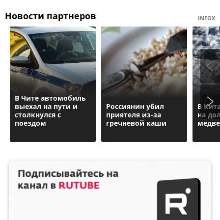
Новости партнеров
INFOX
В Чите автомобиль
выехал на пути и
Россиянин убил
В Кит
столкнулся с
приятеля из-за
на до
поездом
гречневой каши
медве