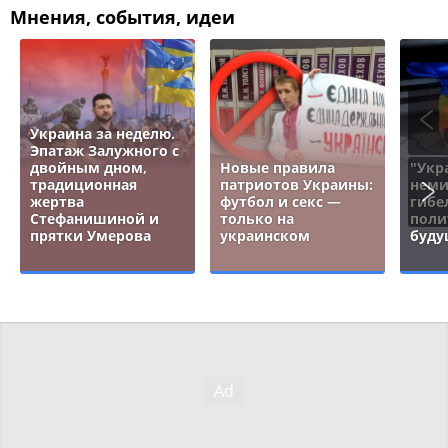
Мнения, события, идеи
Украина за неделю.
Эпатаж Залужного с
двойным дном,
Новые правила
"Укр
традиционная
патриотов Украины:
неми
жертва
футбол и секс —
гибе
Стефанишиной и
только на
поли
прятки Умерова
украинском
буду