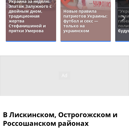
Украина за неделю.
Эпатаж Залужного с
двойным дном,
Новые правила
"Укр
традиционная
патриотов Украины:
неми
жертва
футбол и секс —
гибе
Стефанишиной и
только на
поли
прятки Умерова
украинском
буду
В Лискинском, Острогожском и
Россошанском районах