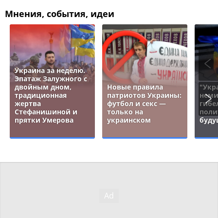
Мнения, события, идеи
Украина за неделю.
Эпатаж Залужного с
двойным дном,
Новые правила
"Укр
традиционная
патриотов Украины:
неми
жертва
футбол и секс —
гибе
Стефанишиной и
только на
поли
прятки Умерова
украинском
буду