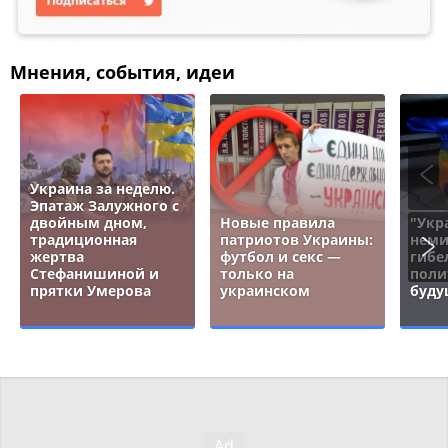
Мнения, события, идеи
Украина за неделю.
Эпатаж Залужного с
двойным дном,
Новые правила
"Укр
традиционная
патриотов Украины:
неми
жертва
футбол и секс —
гибе
Стефанишиной и
только на
поли
прятки Умерова
украинском
буду