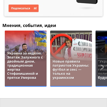
Мнения, события, идеи
Украина за неделю.
Эпатаж Залужного с
двойным дном,
Новые правила
"Укр
традиционная
патриотов Украины:
неми
жертва
футбол и секс —
гибе
Стефанишиной и
только на
поли
прятки Умерова
украинском
буду