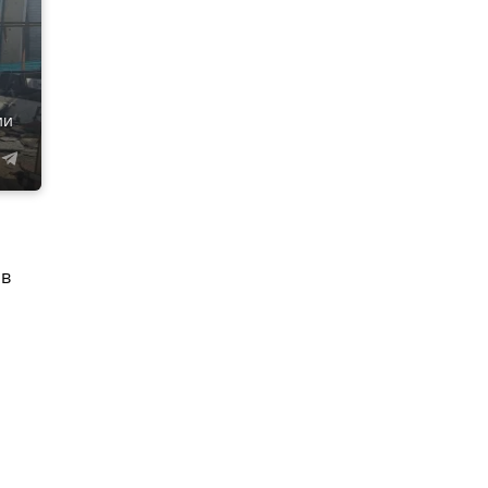
ии
ов