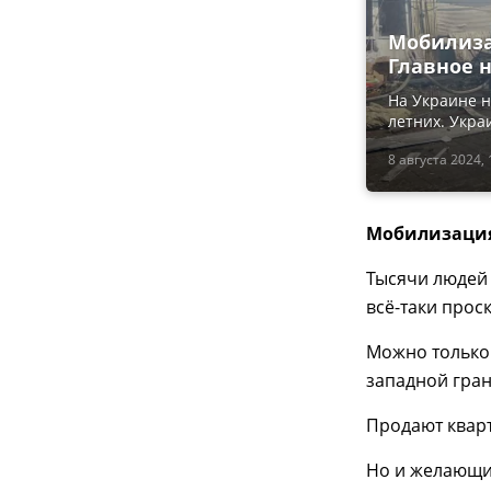
Мобилизац
Главное н
На Украине н
летних. Укра
8 августа 2024, 
Мобилизация 
Тысячи людей 
всё-таки прос
Можно только 
западной гра
Продают кварт
Но и желающи