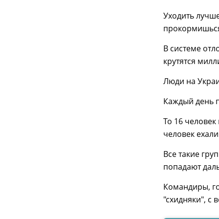
Уходить лучше
прокормишься.
В системе отл
крутятся милл
Люди на Украи
Каждый день 
То 16 человек
человек ехали
Все такие гру
попадают даль
Командиры, го
"схидняки", с 