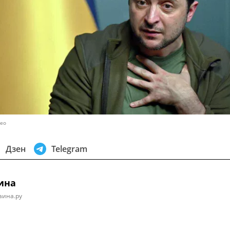
део
Дзен
Telegram
ина
аина.ру