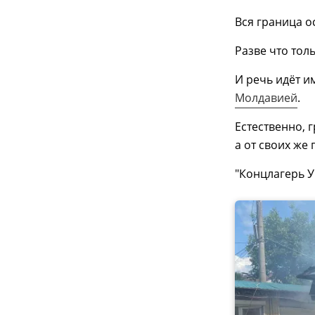
Вся граница 
Разве что тол
И речь идёт 
Молдавией
.
Естественно, 
а от своих же 
"Концлагерь У