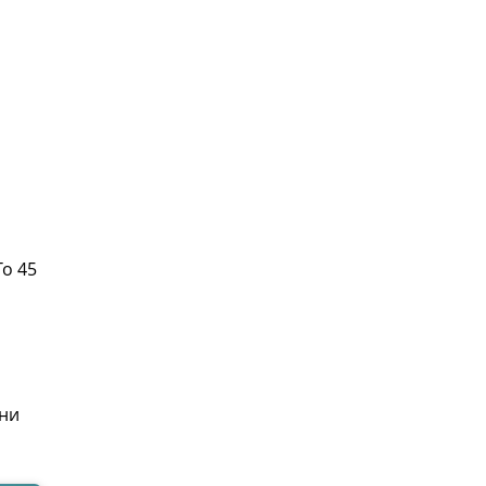
То 45
рни