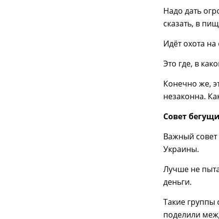
Надо дать огро
сказать, в пи
Идёт охота на
Это где, в ка
Конечно же, э
незаконна. Ка
Совет бегущ
Важный совет 
Украины.
Лучше не пыта
деньги.
Такие группы
поделили межд