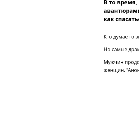
В то время
авантюрами
как спасать
Кто думает о з
Но самые драм
Мужчин продол
женщин. "Анонс