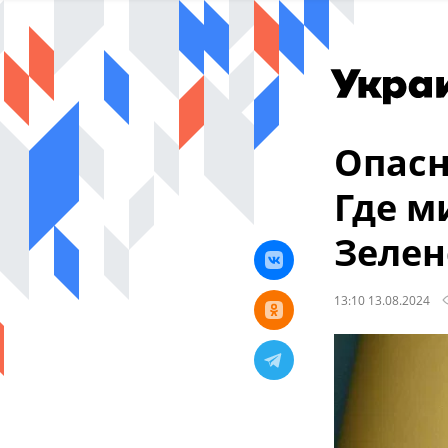
Опасн
Где м
Зелен
13:10 13.08.2024