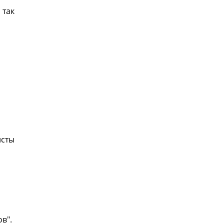
 так
исты
в".