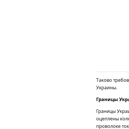
Таково требо
Украины.
Границы Ук
Границы Украи
оцеплены колю
проволоке ток