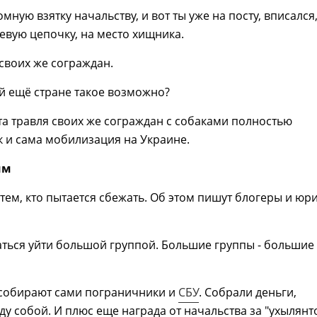
мную взятку начальству, и вот ты уже на посту, вписался,
щевую цепочку, на место хищника.
 своих же сограждан.
кой ещё стране такое возможно?
та травля своих же сограждан с собаками полностью
к и сама мобилизация на Украине.
им
тем, кто пытается сбежать. Об этом пишут блогеры и юр
ться уйти большой группой. Большие группы - большие
 собирают сами пограничники и
СБУ
. Собрали деньги,
у собой. И плюс еще награда от начальства за "ухылянто