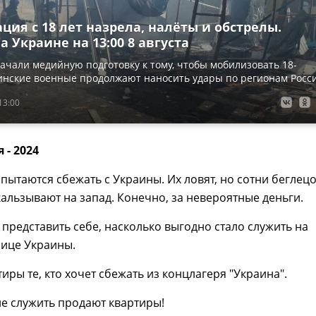
ия с 18 лет назрела, налёты и обстрелы.
а Украине на 13:00 8 августа
ачали медийную подготовку к тому, чтобы мобилизовать 18-
инские военные продолжают наносить удары по регионам Росс
13:00
- 2024
пытаются сбежать с Украины. Их ловят, но сотни беглец
кальзывают на запад. Конечно, за невероятные деньги.
представить себе, насколько выгодно стало служить на
нице Украины.
иры те, кто хочет сбежать из концлагеря "Украина".
е служить продают квартиры!