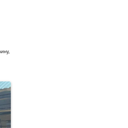
аину,