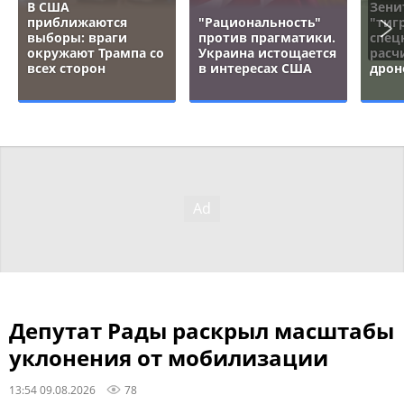
В США
Зени
приближаются
"Рациональность"
"тигр
выборы: враги
против прагматики.
спец
окружают Трампа со
Украина истощается
расч
всех сторон
в интересах США
дрон
Депутат Рады раскрыл масштабы
уклонения от мобилизации
13:54 09.08.2026
78