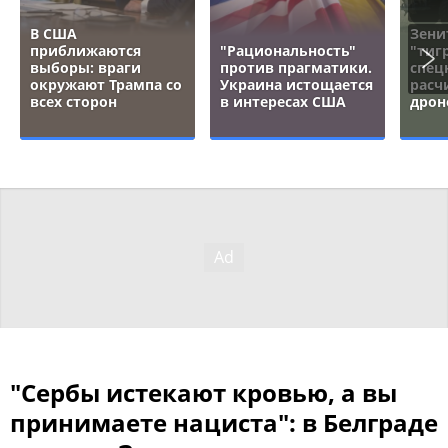
В США
Зени
приближаются
"Рациональность"
"тигр
выборы: враги
против прагматики.
спец
окружают Трампа со
Украина истощается
расч
всех сторон
в интересах США
дрон
"Сербы истекают кровью, а вы
принимаете нациста": в Белграде