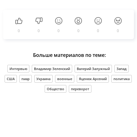
0
0
0
0
0
0
Больше материалов по теме:
Интервью
Владимир Зеленский
Валерий Залужный
Запад
США
пиар
Украина
военные
Яценюк Арсений
политика
Общество
переворот