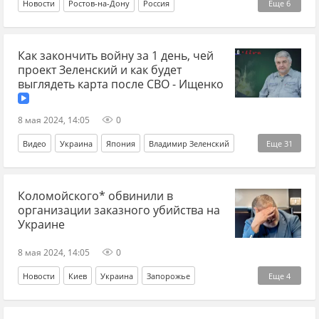
Новости
Ростов-на-Дону
Россия
Еще
6
Следственный комитет
мигранты
СВО
Как закончить войну за 1 день, чей
Спецоперация
имущество
Суд
проект Зеленский и как будет
выглядеть карта после СВО - Ищенко
8 мая 2024, 14:05
0
Видео
Украина
Япония
Владимир Зеленский
Еще
31
Ростислав Ищенко
Коломойского* обвинили в
Владимир Ленин (Владимир Ульянов)
США
организации заказного убийства на
Бессмертный полк
СВО
Спецоперация
Украине
Великобритания
Британия
Армия
война
8 мая 2024, 14:05
0
Прибалтика
Церковь
Православие
союзники
Новости
Киев
Украина
Запорожье
Еще
4
карта
Сахалин
Румыния
социализм
Китай
Игорь Коломойский
СБУ
обвинения