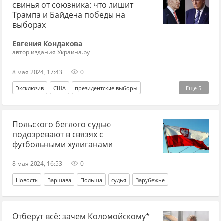
свинья от союзника: что лишит
День Победы
Трампа и Байдена победы на
выборах
Евгения Кондакова
автор издания Украина.ру
8 мая 2024, 17:43
0
Эксклюзив
США
президентские выборы
Еще
5
Дональд Трамп
Джо Байден
Польского беглого судью
Роберт Кеннеди-младший
Нью-Йорк
Израиль
подозревают в связях с
футбольными хулиганами
8 мая 2024, 16:53
0
Новости
Варшава
Польша
судья
Зарубежье
Отберут всё: зачем Коломойскому*