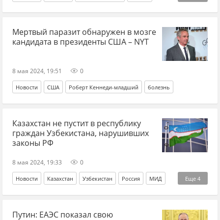
Харьковская область
наступление
СВО
Мертвый паразит обнаружен в мозге
Спецоперация
ВС РФ
кандидата в президенты США – NYT
8 мая 2024, 19:51
0
Новости
США
Роберт Кеннеди-младший
болезнь
Казахстан не пустит в республику
граждан Узбекистана, нарушивших
законы РФ
8 мая 2024, 19:33
0
Новости
Казахстан
Узбекистан
Россия
МИД
Еще
4
пересечение границы
государственная граница
Путин: ЕАЭС показал свою
преступления
мигранты