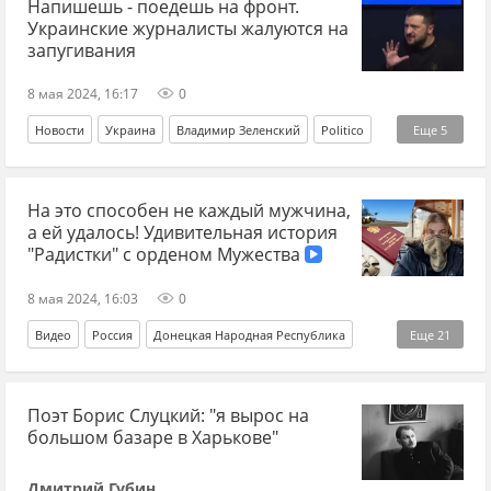
Напишешь - поедешь на фронт.
Черчилль
Василий Стоякин
Украинские журналисты жалуются на
запугивания
8 мая 2024, 16:17
0
Новости
Украина
Владимир Зеленский
Politico
Еще
5
журналисты
журналист
журналистика
фронт
На это способен не каждый мужчина,
СВО
а ей удалось! Удивительная история
"Радистки" с орденом Мужества
8 мая 2024, 16:03
0
Видео
Россия
Донецкая Народная Республика
Еще
21
Донецк
Владимир Путин
Поэт Борис Слуцкий: "я вырос на
Вооруженные силы Украины
доброволец
дроны
большом базаре в Харькове"
беспилотники
БПЛА
РЭБ
война
Украина
Дмитрий Губин