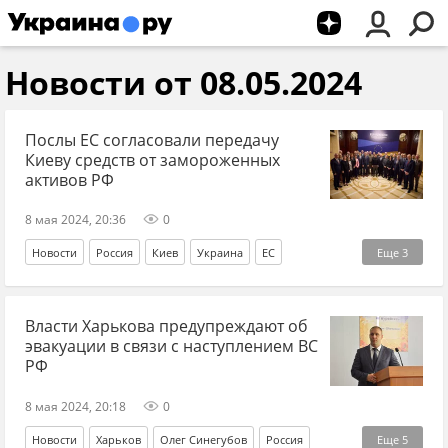
Новости от 08.05.2024
Послы ЕС согласовали передачу
Киеву средств от замороженных
активов РФ
8 мая 2024, 20:36
0
Новости
Россия
Киев
Украина
ЕС
Еще
3
замороженные активы
антироссийские санкции
Власти Харькова предупреждают об
СВО
эвакуации в связи с наступлением ВС
РФ
8 мая 2024, 20:18
0
Новости
Харьков
Олег Синегубов
Россия
Еще
5