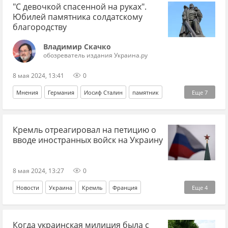
КНР (Китай)
Россия
коммунизм
"С девочкой спасенной на руках".
Офис генпрокурора
Юбилей памятника солдатскому
коммунистическая партия
большевики
СССР
благородству
реформы
капитализм
Иосиф Сталин
революция
Владимир Скачко
обозреватель издания Украина.ру
царь
Октябрьская революция (1917)
8 мая 2024, 13:41
0
Мнения
Германия
Иосиф Сталин
памятник
Еще
7
Берлин
ВОВ
юбилей
СССР
Адольф Гитлер
Кремль отреагировал на петицию о
Сталинград
Владимир Скачко
вводе иностранных войск на Украину
8 мая 2024, 13:27
0
Новости
Украина
Кремль
Франция
Еще
4
Владимир Зеленский
Дмитрий Песков
Когда украинская милиция была с
Эммануэль Макрон
НАТО