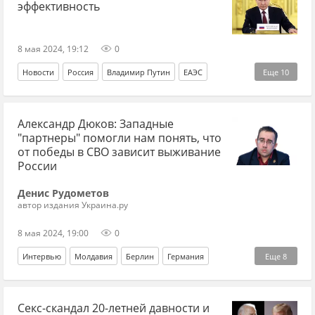
эффективность
8 мая 2024, 19:12
0
Новости
Россия
Владимир Путин
ЕАЭС
Еще
10
торговля
экономика
Китай
Сербия
Индонезия
Александр Дюков: Западные
ОАЭ
Белоруссия
Армия
Киргизия
Казахстан
"партнеры" помогли нам понять, что
от победы в СВО зависит выживание
России
Денис Рудометов
автор издания Украина.ру
8 мая 2024, 19:00
0
Интервью
Молдавия
Берлин
Германия
Еще
8
Александр Дюков
СВО
Украина
Прибалтика
Секс-скандал 20-летней давности и
Латвия
Украина.ру
Великая Отечественная война