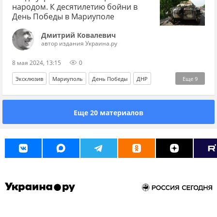
народом. К десятилетию бойни в
День Победы в Мариуполе
Дмитрий Ковалевич
автор издания Украина.ру
8 мая 2024, 13:15
0
Эксклюзив
Мариуполь
День Победы
ДНР
Еще
9
Россия
Украина
Донбасс
Еще 20 материалов
Донецкая Народная Республика
Арсен Аваков
Олег Ляшко
"Азов"
МВД
Нацгвардия