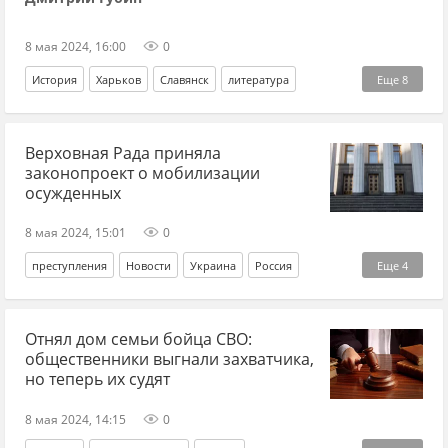
СВО
Спецоперация
Донбасс
Армия
конфликт
Владимир Зеленский
ВСУ
президент
награда
8 мая 2024, 16:00
0
орден
женщины
История
Харьков
Славянск
литература
Еще
8
История
история СССР
история Украины
СССР
Верховная Рада приняла
поэт
поэзия
XX век
Советская власть
законопроект о мобилизации
осужденных
8 мая 2024, 15:01
0
преступления
Новости
Украина
Россия
Еще
4
Алексей Гончаренко
Верховная Рада
законопроект
Отнял дом семьи бойца СВО:
мобилизация
общественники выгнали захватчика,
но теперь их судят
8 мая 2024, 14:15
0