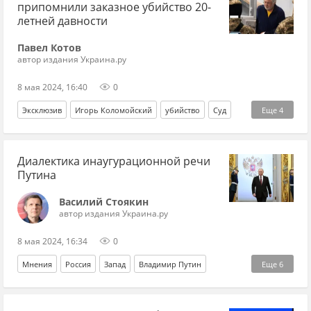
припомнили заказное убийство 20-
летней давности
Павел Котов
автор издания Украина.ру
8 мая 2024, 16:40
0
Эксклюзив
Игорь Коломойский
убийство
Суд
Еще
4
Владимир Зеленский
Украина
США
Россия
Диалектика инаугурационной речи
Путина
Василий Стоякин
автор издания Украина.ру
8 мая 2024, 16:34
0
Мнения
Россия
Запад
Владимир Путин
Еще
6
выборы
программа
инаугурация
Украина