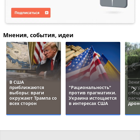
Мнения, события, идеи
В США
Зени
приближаются
"Рациональность"
"тигр
выборы: враги
против прагматики.
спец
окружают Трампа со
Украина истощается
расч
всех сторон
в интересах США
дрон