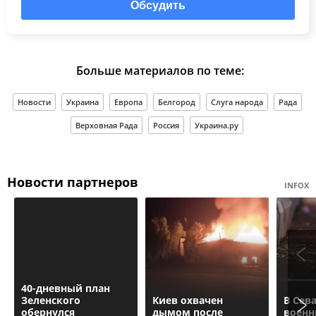
Обсудить
Больше материалов по теме:
Новости
Украина
Европа
Белгород
Слуга народа
Рада
Верховная Рада
Россия
Украина.ру
Новости партнеров
INFOX
40-дневный план
Зеленского
Киев охвачен
В Сев
обернулся
дымом после
военн