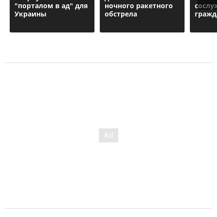
"порталом в ад" для
ночного ракетного
сослу
Украины
обстрела
гражд