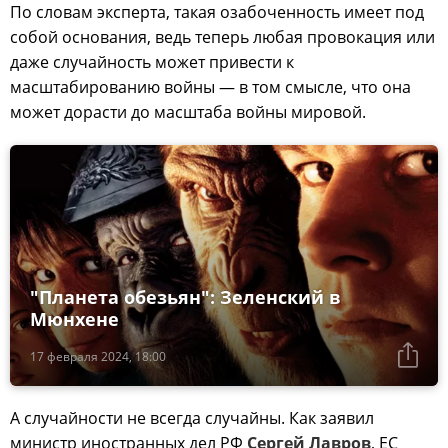
По словам эксперта, такая озабоченность имеет под
собой основания, ведь теперь любая провокация или
даже случайность может привести к
масштабированию войны — в том смысле, что она
может дорасти до масштаба войны мировой.
"Планета обезьян": Зеленский в
Мюнхене
17 февраля 2024, 18:00
А случайности не всегда случайны. Как заявил
министр иностранных дел РФ
Сергей Лавров
, ЕС