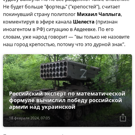
Не будет больше "фортець" ("крепостей"), считает
покинувший страну политолог
Михаил Чаплыга
,
комментируя в эфире канала
Шелеста
(признан
иноагентом в РФ) ситуацию в Авдеевке. По его
словам, уже народ говорит — "вы только не назовите
наш город крепостью, потому что это дурной знак".
Российский эксперт по математической
формуле вычислил победу российской
армии над украинской
18 февраля 2024, 07:05