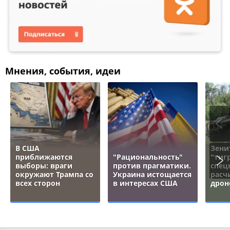
Мнения, события, идеи
В США
Зени
приближаются
"Рациональность"
"тигр
выборы: враги
против прагматики.
спец
окружают Трампа со
Украина истощается
расч
всех сторон
в интересах США
дрон