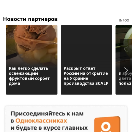
Новости партнеров
INFOX
Как легко сделать
Раскрыт ответ
освежающий
России на открытие
В арб
фруктовый сорбет
на Украине
цвета
дома
производства SCALP
польз