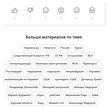
0
0
0
0
0
0
Больше материалов по теме:
Украина.ру
Новости
Россия
Курск
Следственный Комитет РФ
СК РФ
вторжение
ВСУ
генпрокуратура
Военные преступления
ФСБ
Приморье
Росгвардия
терроризм
террорист
Азербайджан
Украина
мобилизация на Украине
США
президент США
Дональд Трамп
Владимир Зеленский
Валерий Залужный
Михаил Федоров
Кирилл Буданов*
опрос
рейтинг
Верховная Рада
Киев
Курская область
Баку
Вашингтон
Александр Федоров