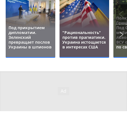
Полк
Генн
Под прикрытием
Под 
дипломатии.
"Рациональность"
моби
Зеленский
против прагматики.
льво
превращает послов
Украина истощается
ВСУ 
Украины в шпионов
в интересах США
по с