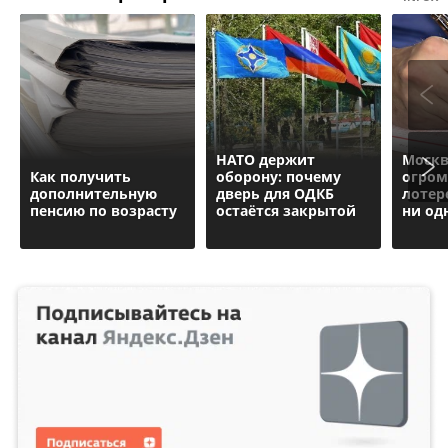
НАТО держит
Москв
Как получить
оборону: почему
огром
дополнительную
дверь для ОДКБ
лотере
пенсию по возрасту
остаётся закрытой
ни од