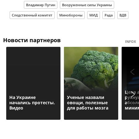
Владимир Путин
Вооруженные силы Украины
Следственный комитет
Минобороны
МИД
Рада
ВДВ
Новости партнеров
INFOX
Цена 
На Украине
Ученые назвали
рухну
начались протесты.
овощи, полезные
абсол
Видео
для работы мозга
мини