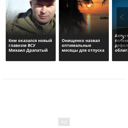
Авгус
Кем оказался новый
Онищенко назвал
почем
главком ВСУ
оптимальные
дефол
Михаил Драпатый
месяцы для отпуска
облиг