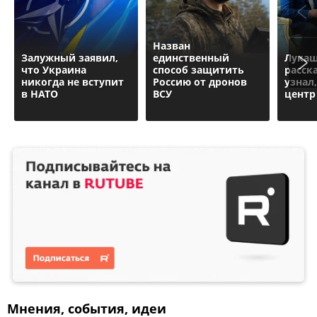
Назван
Залужный заявил,
единственный
Лука
что Украина
способ защитить
расск
никогда не вступит
Россию от дронов
узнал
в НАТО
ВСУ
центр
Мнения, события, идеи