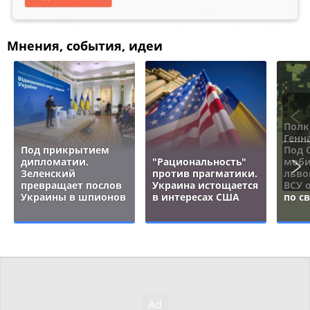
Мнения, события, идеи
Полк
Генн
Под прикрытием
Под 
дипломатии.
"Рациональность"
моби
Зеленский
против прагматики.
льво
превращает послов
Украина истощается
ВСУ 
Украины в шпионов
в интересах США
по с