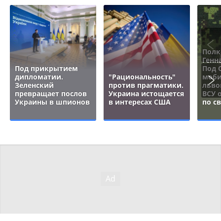
Полк
Генн
Под прикрытием
Под 
дипломатии.
"Рациональность"
моби
Зеленский
против прагматики.
льво
превращает послов
Украина истощается
ВСУ 
Украины в шпионов
в интересах США
по с