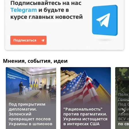
Мнения, события, идеи
Полк
Генн
Под прикрытием
Под 
дипломатии.
"Рациональность"
моби
Зеленский
против прагматики.
льво
превращает послов
Украина истощается
ВСУ 
Украины в шпионов
в интересах США
по с