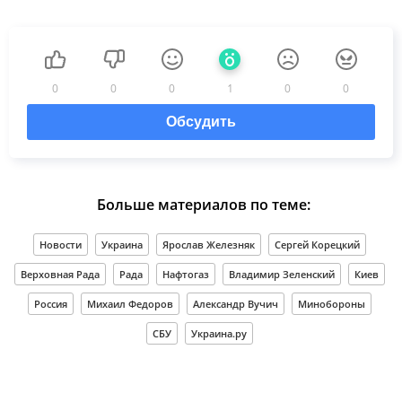
0
0
0
1
0
0
Обсудить
Больше материалов по теме:
Новости
Украина
Ярослав Железняк
Сергей Корецкий
Верховная Рада
Рада
Нафтогаз
Владимир Зеленский
Киев
Россия
Михаил Федоров
Александр Вучич
Минобороны
СБУ
Украина.ру