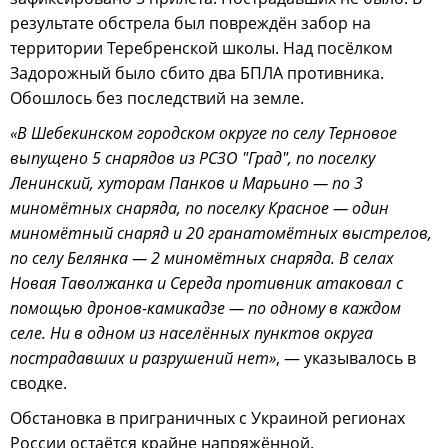
результате обстрела был повреждён забор на
территории Теребренской школы. Над посёлком
Задорожный было сбито два БПЛА противника.
Обошлось без последствий на земле.
«В Шебекинском городском округе по селу Терновое
выпущено 5 снарядов из РСЗО "Град", по поселку
Ленинский, хуторам Панков и Марьино — по 3
миномётных снаряда, по поселку Красное — один
миномётный снаряд и 20 гранатомётных выстрелов,
по селу Белянка — 2 миномётных снаряда. В селах
Новая Таволжанка и Середа противник атаковал с
помощью дронов-камикадзе — по одному в каждом
селе. Ни в одном из населённых пунктов округа
пострадавших и разрушений нет»
, — указывалось в
сводке.
Обстановка в приграничных с Украиной регионах
России остаётся крайне напряжённой.