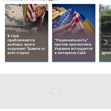
В США
Зени
приближаются
"Рациональность"
"тигр
выборы: враги
против прагматики.
спец
окружают Трампа со
Украина истощается
расч
всех сторон
в интересах США
дрон