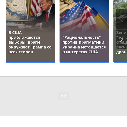
В США
Зени
приближаются
"Рациональность"
"тигр
выборы: враги
против прагматики.
спец
окружают Трампа со
Украина истощается
расч
всех сторон
в интересах США
дрон