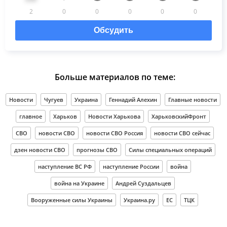
2
0
0
0
0
0
Обсудить
Больше материалов по теме:
Новости
Чугуев
Украина
Геннадий Алехин
Главные новости
главное
Харьков
Новости Харькова
ХарьковскийФронт
СВО
новости СВО
новости СВО Россия
новости СВО сейчас
дзен новости СВО
прогнозы СВО
Силы специальных операций
наступление ВС РФ
наступление России
война
война на Украине
Андрей Суздальцев
Вооруженные силы Украины
Украина.ру
ЕС
ТЦК