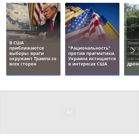
В США
Зени
приближаются
"Рациональность"
"тигр
выборы: враги
против прагматики.
спец
окружают Трампа со
Украина истощается
расч
всех сторон
в интересах США
дрон