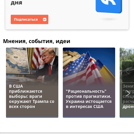
Мнения, события, идеи
В США
Зени
приближаются
"Рациональность"
"тигр
выборы: враги
против прагматики.
спец
окружают Трампа со
Украина истощается
расч
всех сторон
в интересах США
дрон