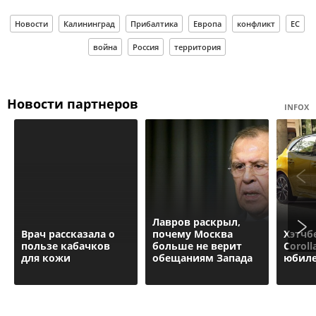
Новости
Калининград
Прибалтика
Европа
конфликт
ЕС
война
Россия
территория
Новости партнеров
INFOX
Лавров раскрыл,
Врач рассказала о
почему Москва
Хэтчб
пользе кабачков
больше не верит
Corol
для кожи
обещаниям Запада
юбил