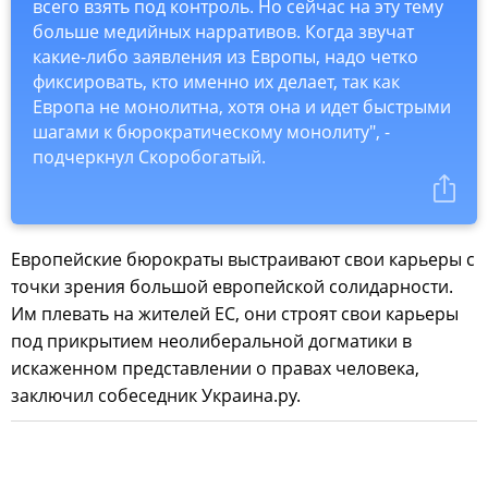
всего взять под контроль. Но сейчас на эту тему
больше медийных нарративов. Когда звучат
какие-либо заявления из Европы, надо четко
фиксировать, кто именно их делает, так как
Европа не монолитна, хотя она и идет быстрыми
шагами к бюрократическому монолиту", -
подчеркнул Скоробогатый.
Европейские бюрократы выстраивают свои карьеры с
точки зрения большой европейской солидарности.
Им плевать на жителей ЕС, они строят свои карьеры
под прикрытием неолиберальной догматики в
искаженном представлении о правах человека,
заключил собеседник Украина.ру.