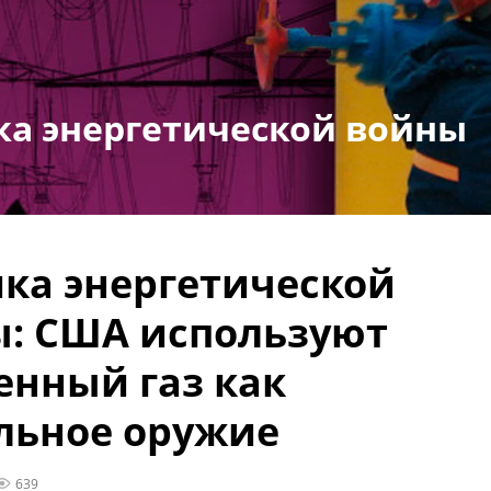
ка энергетической войны
ка энергетической
: США используют
нный газ как
льное оружие
639