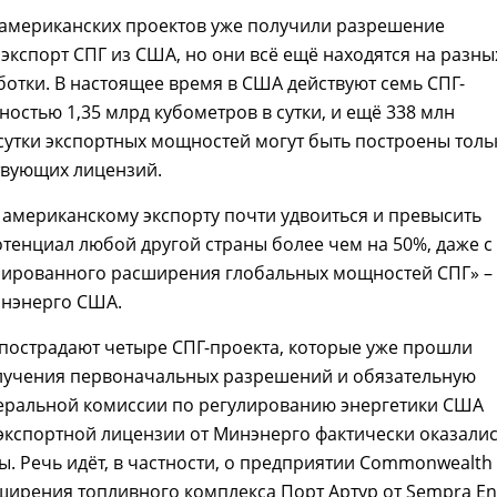
оамериканских проектов уже получили разрешение
экспорт СПГ из США, но они всё ещё находятся на разны
ботки. В настоящее время в США действуют семь СПГ-
остью 1,35 млрд кубометров в сутки, и ещё 338 млн
сутки экспортных мощностей могут быть построены толь
твующих лицензий.
 американскому экспорту почти удвоиться и превысить
тенциал любой другой страны более чем на 50%, даже с
нированного расширения глобальных мощностей СПГ» –
инэнерго США.
пострадают четыре СПГ-проекта, которые уже прошли
лучения первоначальных разрешений и обязательную
еральной комиссии по регулированию энергетики США
з экспортной лицензии от Минэнерго фактически оказали
. Речь идёт, в частности, о предприятии Commonwealth
ширения топливного комплекса Порт Артур от Sempra En