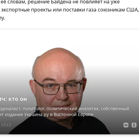
о её словам, решение Байдена не повлияет на уже
 экспортные проекты или поставки газа союзникам США,
у.
ч: кто он
урналист, политолог, политический аналитик, собственный
т издания Украина.ру в Восточной Европе
 17:17