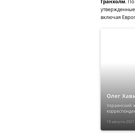
Гранхолм
. П
утвержденные
включая Европ
Олег Хави
Украинский ж
корреспонден
19 августа 2021,