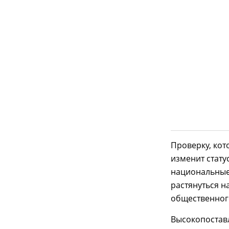
Проверку, кот
изменит стату
национальные
растянуться н
общественног
Высокопостав