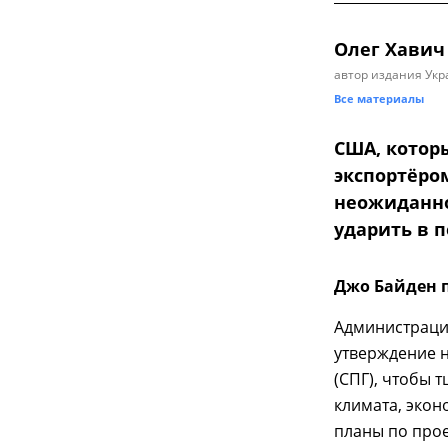
Олег Хавич
автор издания Укр
Все материалы
США, котор
экспортёро
неожиданно
ударить в 
Джо Байден 
Администраци
утверждение 
(СПГ), чтобы 
климата, экон
планы по про