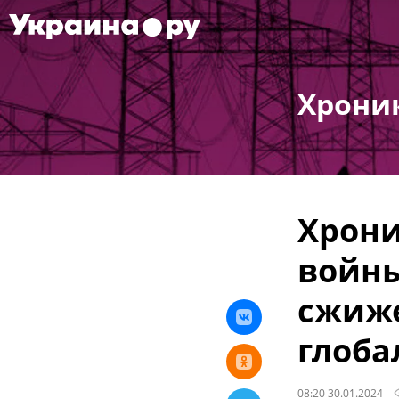
Хрони
Хрони
войны
сжиже
глоба
08:20 30.01.2024