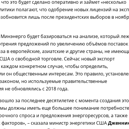
 что это будет сделано оперативно и займет «несколько
литики полагают, что одобрение новых лицензий на экс
озобновится лишь после президентских выборов в нояб
Минэнерго будет базироваться на анализе, который леж
отрения предложений по увеличению объёмов поставок
за в европейские, азиатские и другие страны, не имеющ
США о свободной торговле. Сейчас новый экспорт
 каждом конкретном случае, чтобы определить,
 ли он общественным интересам. Это правило, установл
законом, но используемые правительственные
 не обновлялись с 2018 года.
ошло за последнее десятилетие с момента создания эт
 мы должны иметь еще большее понимание потребност
рочного спроса и предложения энергоресурсов, а также
 факторов», – сказала министр энергетики США
Дженни