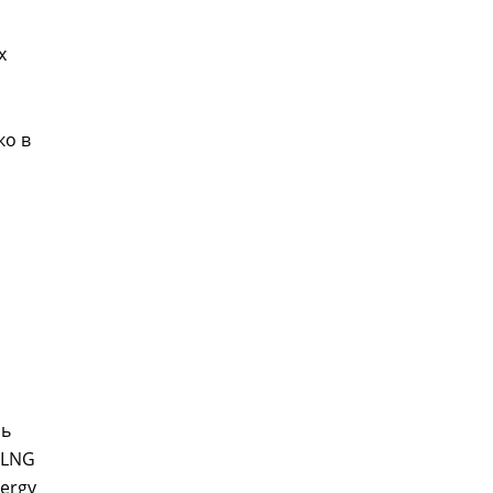
х
ко в
сь
 LNG
ergy