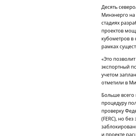
Десять север
Минэнерго на 
стадиях разра
проектов мощн
кубометров в 
рамках сущес
«Это позволит
экспортный по
учетом запла
отметили в М
Больше всего 
процедуру по
проверку Фед
(FERC), но бе
заблокированы
и проекте рас