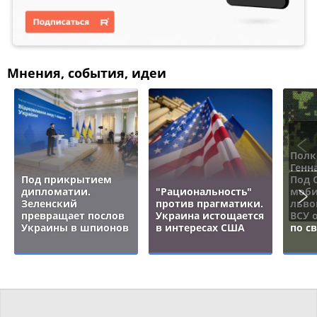
Мнения, события, идеи
Полк
Генн
Под прикрытием
Под 
дипломатии.
"Рациональность"
моби
Зеленский
против прагматики.
льво
превращает послов
Украина истощается
ВСУ 
Украины в шпионов
в интересах США
по с