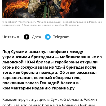
© Facebook* (*деятельность Meta по реализации Facebook запрещена в России как
экстремистская) / Командование Объединенных Сил ВС Украины
Читать в
Дзен
Telegram
Под Сумами вспыхнул конфликт между
украинскими бригадами — мобилизованные из
львовской 103-й бригады теробороны открыли
огонь по сослуживцам из 125-й бригады после
того, как бросили позиции. Об этом рассказал
харьковчанин, военный обозреватель,
полковник запаса Геннадий Алехин в
комментарии изданию Украина.ру
Комментируя ситуацию в Сумской области, Алёхин
сообщил, что сейчас бои идут у Большой Рыбицы,