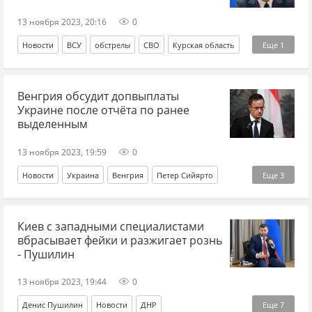
13 ноября 2023, 20:16
0
Новости
ВСУ
обстрелы
СВО
Курская область
Еще
1
Роман Старовойт
Венгрия обсудит допвыплаты
Украине после отчёта по ранее
выделенным
13 ноября 2023, 19:59
0
Новости
Украина
Венгрия
Петер Сийярто
Еще
3
МИД
военная помощь
СВО
Киев с западными специалистами
вбрасывает фейки и разжигает рознь
- Пушилин
13 ноября 2023, 19:44
0
Денис Пушилин
Новости
ДНР
Еще
7