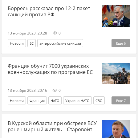
Боррель рассказал про 12-й пакет
санкций против РФ
13 ноября 2023, 20:28
0
Новости
ЕС
антироссийские санкции
Еще
6
Жозеп Боррель
Еврокомиссия
дипломатия
рынок
Франция обучит 7000 украинских
либералы
бюрократия
военнослужащих по программе ЕС
13 ноября 2023, 20:16
0
Новости
Франция
НАТО
Украина-НАТО
СВО
Еще
7
Россия
ВСУ
потери ВСУ
военная помощь
В Курской области при обстреле ВСУ
военные учения
ЕС
Украина-ЕС
ранен мирный житель – Старовойт