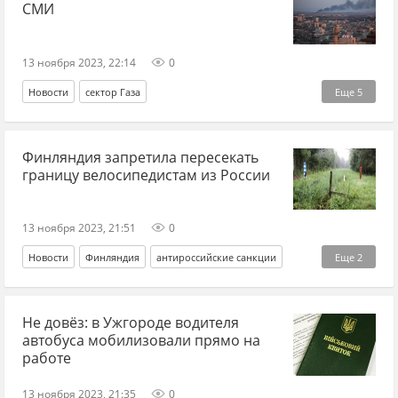
СМИ
13 ноября 2023, 22:14
0
Новости
сектор Газа
Еще
5
Палестино-израильский конфликт
Ближний Восток
Финляндия запретила пересекать
ХАМАС
Израиль
Палестина
границу велосипедистам из России
13 ноября 2023, 21:51
0
Новости
Финляндия
антироссийские санкции
Еще
2
Россия
СВО
Не довёз: в Ужгороде водителя
автобуса мобилизовали прямо на
работе
13 ноября 2023, 21:35
0