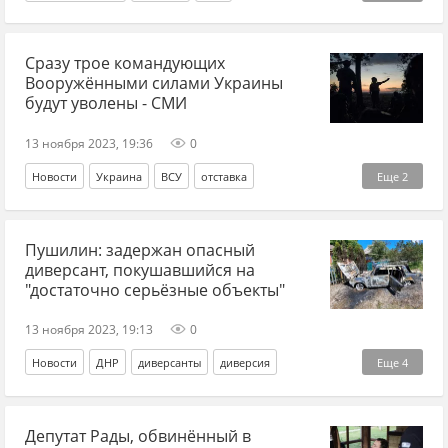
информационная война
Сразу трое командующих
информационная безопасность
информация
Вооружёнными силами Украины
Украина
политтехнологии
экстремизм
фейк
будут уволены - СМИ
13 ноября 2023, 19:36
0
Новости
Украина
ВСУ
отставка
Еще
2
контрнаступление
СВО
Пушилин: задержан опасный
диверсант, покушавшийся на
"достаточно серьёзные объекты"
13 ноября 2023, 19:13
0
Новости
ДНР
диверсанты
диверсия
Еще
4
коммунальное хозяйство
СВО
Денис Пушилин
Депутат Рады, обвинённый в
Новые регионы