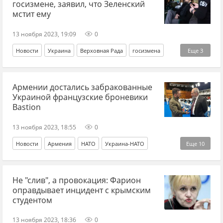
госизмене, заявил, что Зеленский
мстит ему
13 ноября 2023, 19:09
0
Новости
Украина
Верховная Рада
госизмена
Еще
3
Владимир Зеленский
Андрей Ермак
Армении достались забракованные
Александр Дубинский
Украиной французские броневики
Bastion
13 ноября 2023, 18:55
0
Новости
Армения
НАТО
Украина-НАТО
Еще
10
Украина
Восточное партнерство
ОДКБ
Не "слив", а провокация: Фарион
Азербайджан
постсоветское пространство
Франция
оправдывает инцидент с крымским
бронетехника
бронеавтомобили
Карабах
студентом
союзники
13 ноября 2023, 18:36
0