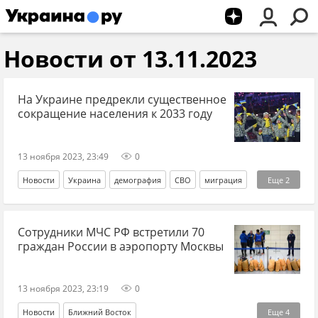
Новости от 13.11.2023
На Украине предрекли существенное
сокращение населения к 2033 году
13 ноября 2023, 23:49
0
Новости
Украина
демография
СВО
миграция
Еще
2
рождаемость
украинцы
Сотрудники МЧС РФ встретили 70
граждан России в аэропорту Москвы
13 ноября 2023, 23:19
0
Новости
Ближний Восток
Еще
4