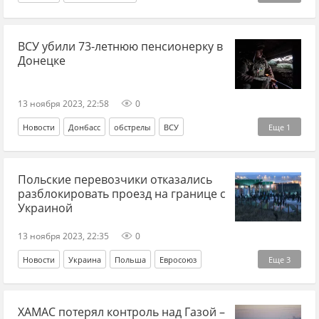
Палестино-израильский конфликт
МЧС РФ
ВСУ убили 73-летнюю пенсионерку в
эвакуация
сектор Газа
Донецке
13 ноября 2023, 22:58
0
Новости
Донбасс
обстрелы
ВСУ
Еще
1
Новые регионы
Польские перевозчики отказались
разблокировать проезд на границе с
Украиной
13 ноября 2023, 22:35
0
Новости
Украина
Польша
Евросоюз
Еще
3
перевозчики
государственная граница
протесты
ХАМАС потерял контроль над Газой –