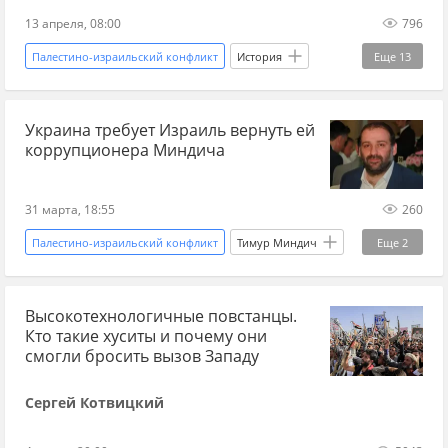
13 апреля, 08:00
796
Палестино-израильский конфликт
История
Еще
13
История
Ливан
Израиль
Бейрут
Украина требует Израиль вернуть ей
Гамаль Насер
Хезболла
коррупционера Миндича
Лига арабских государств (ЛАГ)
гражданская война
1970-е
1980-е
31 марта, 18:55
260
Ближний Восток
Палестина
Сирия
Палестино-израильский конфликт
Тимур Миндич
Еще
2
Новости
Украина
Высокотехнологичные повстанцы.
Кто такие хуситы и почему они
смогли бросить вызов Западу
Сергей Котвицкий