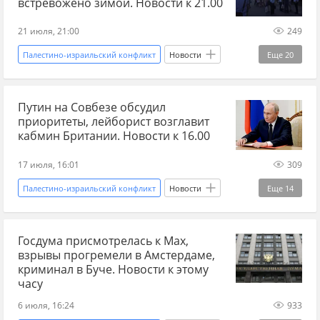
встревожено зимой. Новости к 21.00
Израиль
Газа
Польша
Прибалтика
21 июля, 21:00
249
бывший СССР
антироссийские санкции
Палестино-израильский конфликт
Новости
Еще
20
санкции
Генсек ООН
Мир без границ
Россия
Франция
Украина
Путин на Совбезе обсудил
Дональд Трамп
Укрэнерго
НАСА
приоритеты, лейборист возглавит
МИД
ЕС
кладбище
Австрия
кабмин Британии. Новости к 16.00
Сельское хозяйство
Израиль
санкции
17 июля, 16:01
309
Нидерланды
Ближний Восток
Иран
Палестино-израильский конфликт
Новости
Еще
14
удар по Ирану
США
Россия
Украина
Запад
Трамп сегодня. Последние новости
Госдума присмотрелась к Мах,
Сергей Лавров
Владимир Путин
взрывы прогремели в Амстердаме,
Мир без границ
Михаил Федоров
Совбез
ХАМАС
криминал в Буче. Новости к этому
часу
Госдума
ЕС
Израиль
6 июля, 16:24
933
Ближний Восток
хуситы
Мир без границ