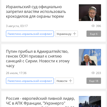
Израильский суд официально
запретил властям использовать
крокодилов для охраны тюрем
3 августа, 03:17
396
Палестино-израильский конфликт
Украина.ру
Еще
6
Новости
Израиль
тюрьма
Путин прибыл в Адмиралтейство,
Иерусалим
Мир без границ
терроризм
генсек ООН призвал к снятию
санкций с Сирии. Новости к этому
часу
26 июля, 17:36
203
Палестино-израильский конфликт
Новости
Еще
18
Сирия
ООН
Россия
Румыния
Россия - европейский пивной лидер,
Владимир Путин
Башар Асад
ЧС в АПК Франции, "Укрэнерго"
Эммануэль Макрон
ВМФ
МИД