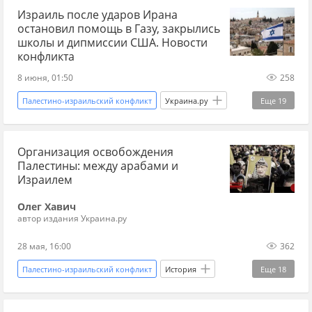
Израиль после ударов Ирана
США
Дональд Трамп
Иран
Тегеран
остановил помощь в Газу, закрылись
Ближний Восток
эскалация
школы и дипмиссии США. Новости
конфликта
военная эскалация
удар по Ирану
8 июня, 01:50
258
война в Иране
Мир без границ
Палестино-израильский конфликт
Украина.ру
Еще
19
Новости
Иран
Израиль
США
Организация освобождения
Дональд Трамп
МИД
МВД
Палестины: между арабами и
сектор Газа
гуманитарная помощь
Израилем
гуманитарная катастрофа
Палестина
Олег Хавич
автор издания Украина.ру
Ближний Восток
удары
война в Иране
28 мая, 16:00
362
эскалация
военная эскалация
обстрелы
Палестино-израильский конфликт
История
Еще
18
Хезболла
Мир без границ
История
Палестина
Израиль