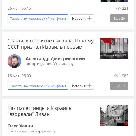
Еврокомиссия
Израиль
оккупация
26 мая, 05:15
221
Ближний Восток
Ирландия
дипломаты
Палестино-израильский конфликт
Новости
Еще
20
дипломатические отношения
переговоры
Старобельск
Запад
Украина
новости переговоров
Старобельск
Ставка, которая не сыграла. Почему
Елена Маркосян
Украина.ру
Америка
СССР признал Израиль первым
МИД РФ
информационная война
ООН
Британия
теракт
терроризм
Александр Дмитриевский
скандал
Великобритания
Израиль
ВСУ
автор издания Украина.ру
война
война на Украине
СВО
15 мая, 08:00
1983
новости СВО Россия
прогнозы СВО
Палестино-израильский конфликт
История
Еще
13
новости СВО сейчас
новости СВО
История
СССР
Палестина
Израиль
Палестина
Как палестинцы и Израиль
Лига Наций
ООН
1940-е
"взорвали" Ливан
дипломатия
евреи
независимость
Олег Хавич
арабы
Великобритания
Украина.ру
автор издания Украина.ру