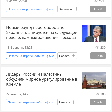
4 марта, 20:00
5043
Палестино-израильский конфликт
Эксклюзив
Еще
8
Йемен
хуситы
США
Новый раунд переговоров по
Великобритания
История
Иран
Украине планируется на следующей
Пентагон
Хезболла
неделе: важные заявления Пескова
13 февраля, 13:21
230
Палестино-израильский конфликт
Новости
Еще
18
Россия
Украина
США
Лидеры России и Палестины
Дмитрий Песков
Украина.ру
Совет мира
обсудили мирное урегулирование в
МИД
переговоры
новости переговоров
Кремле
новости о переговорах России и Украины
22 января, 14:23
183
Переговоры по Украине 2026
Палестино-израильский конфликт
Новости
Еще
14
международные отношения
Россия
Кремль
Палестина