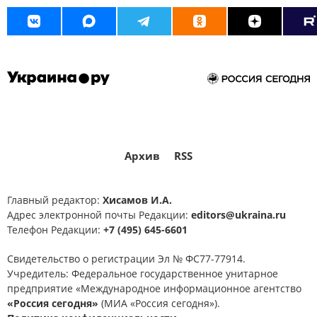
ситуация на Украине
золото
Международная политика
Одесская область
международные отношения
ООН
Ильичевский морской торговый порт
РСЗО
Александр Лукашенко
Владимир Путин
аэропорты
ВСУ
Военные преступления
Джаред Кушнер
мирные жители
Архив
RSS
Главный редактор:
Хисамов И.А.
Адрес электронной почты Редакции:
editors@ukraina.ru
Телефон Редакции:
+7 (495) 645-6601
Свидетельство о регистрации Эл № ФС77-77914.
Учредитель: Федеральное государственное унитарное
предприятие «Международное информационное агентство
«Россия сегодня»
(МИА «Россия сегодня»).