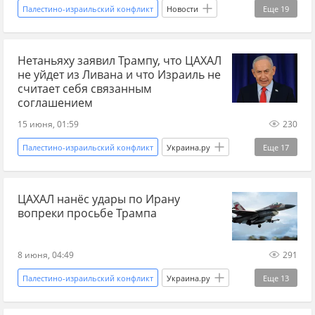
Палестино-израильский конфликт
Новости
Еще
19
Севастополь
Россия
Михаил Развожаев
Нетаньяху заявил Трампу, что ЦАХАЛ
Газа
Госдума
ХАМАС
МЧС
не уйдет из Ливана и что Израиль не
Палестина
Камалия
Буча
считает себя связанным
соглашением
мобилизация на Украине
ТЦК
инвалиды
15 июня, 01:59
230
ситуация на Украине
НАТО
саммит
Палестино-израильский конфликт
Украина.ру
Еще
17
Турция
Росатом
Запорожская АЭС
Новости
Израиль
Биньямин Нетаньяху
ЦАХАЛ нанёс удары по Ирану
Хезболла
Ливан
США
вопреки просьбе Трампа
Дональд Трамп
Иран
война в Иране
Бейрут
Ближний Восток
соглашение
8 июня, 04:49
291
переговоры
сделка
эскалация
Палестино-израильский конфликт
Украина.ру
Еще
13
военная эскалация
Мир без границ
Новости
Израиль
Биньямин Нетаньяху