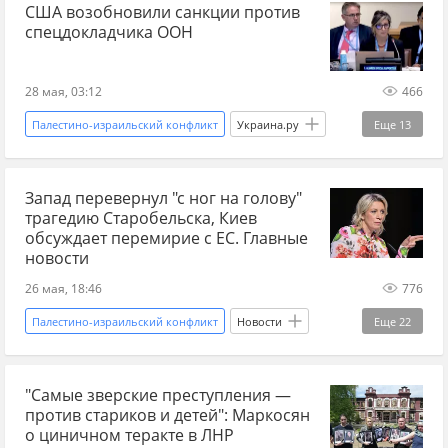
США возобновили санкции против
Египет
Гамаль Насер
Билл Клинтон
спецдокладчика ООН
ООН
Лига арабских государств (ЛАГ)
ХАМАС
XX век
война
переговоры
28 мая, 03:12
466
дипломатия
терроризм
Ближний Восток
Палестино-израильский конфликт
Украина.ру
Еще
13
сектор Газа
Иерусалим
Украина.ру
Новости
США
Минфин
Запад перевернул "с ног на голову"
Международный уголовный суд (МУС)
ООН
трагедию Старобельска, Киев
Израиль
Газа
Биньямин Нетаньяху
обсуждает перемирие с ЕС. Главные
новости
Ближний Восток
геноцид
26 мая, 18:46
776
военная эскалация
эскалация
санкции
Палестино-израильский конфликт
Новости
Еще
22
Россия
Киев
Украина
"Самые зверские преступления —
Дмитрий Медведев
Роберт Фицо
против стариков и детей": Маркосян
Мария Захарова
ЕС
МИД
о циничном теракте в ЛНР