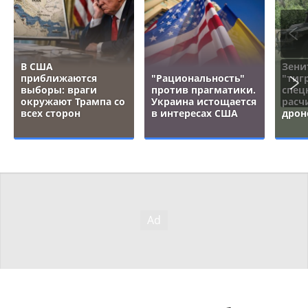
В США
Зени
приближаются
"Рациональность"
"тигр
выборы: враги
против прагматики.
спец
окружают Трампа со
Украина истощается
расч
всех сторон
в интересах США
дрон