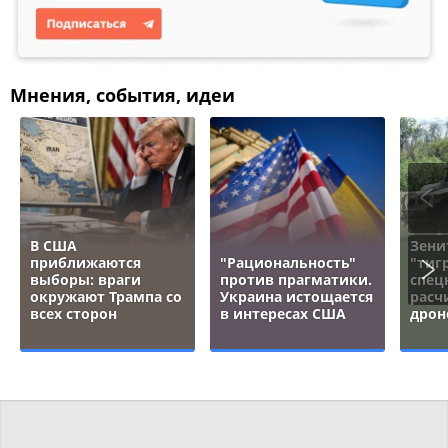
Мнения, события, идеи
В США
Зени
приближаются
"Рациональность"
"тигр
выборы: враги
против прагматики.
спец
окружают Трампа со
Украина истощается
расч
всех сторон
в интересах США
дрон