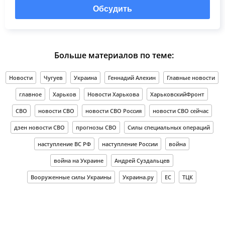
Обсудить
Больше материалов по теме:
Новости
Чугуев
Украина
Геннадий Алехин
Главные новости
главное
Харьков
Новости Харькова
ХарьковскийФронт
СВО
новости СВО
новости СВО Россия
новости СВО сейчас
дзен новости СВО
прогнозы СВО
Силы специальных операций
наступление ВС РФ
наступление России
война
война на Украине
Андрей Суздальцев
Вооруженные силы Украины
Украина.ру
ЕС
ТЦК