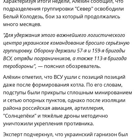
Характеризуя итоги недели, Алёхин сообщил, что
подразделения группировки "Север" освободили
Белый Колодезь, бои за который продолжались
много месяцев.
"Для удержания этого важнейшего логистического
центра украинское командование бросило серьёзную
группировку. Оборону держали 57-я и 159-я бригады
ВСУ, отряды пограничников, а также 113-я бригада
теробороны",
— пояснил обозреватель.
Алёхин отметил, что ВСУ ушли с позиций позиций
даже после формирования котла. По его словам,
подступы были прикрыты сплошным минированием
и сетью опорных пунктов, однако после изоляции
района российская авиация, артиллерия,
"Солнцепёки" и тяжёлые дроны методично
уничтожили укрепления противника.
Эксперт подчеркнул, что украинский гарнизон был