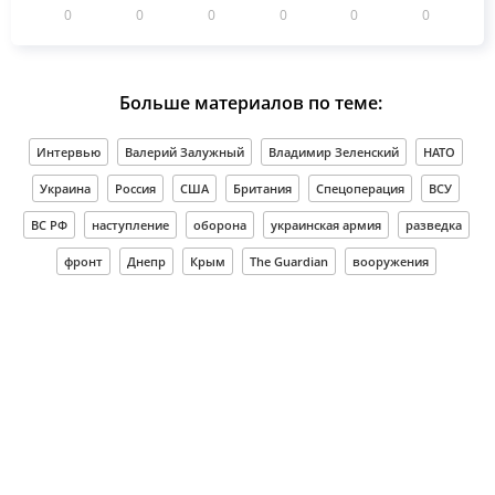
0
0
0
0
0
0
Больше материалов по теме:
Интервью
Валерий Залужный
Владимир Зеленский
НАТО
Украина
Россия
США
Британия
Спецоперация
ВСУ
ВС РФ
наступление
оборона
украинская армия
разведка
фронт
Днепр
Крым
The Guardian
вооружения