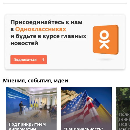
Мнения, события, идеи
Полк
Генн
Под прикрытием
Под 
дипломатии.
"Рациональность"
моби