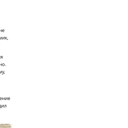
не
мик,
ся
но.
му,
жение
дил