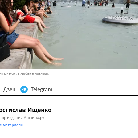
ен Маттиа
Перейти в фотобанк
Дзен
Telegram
остислав Ищенко
тор издания Украина.ру
е материалы