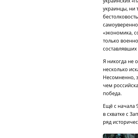
украинских «
украинцы, ни 
бестолковость
самоувереннос
«экономика, с
только военно
составлявших
Я никогда не 
несколько иск
Несомненно, 
чем российска
победа.
Ещё с начала 
в схватке с З
ряд историче