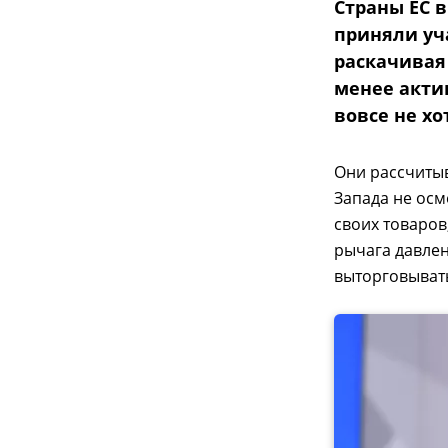
Страны ЕС в
приняли уч
раскачивая
менее акти
вовсе не хо
Они рассчитыв
Запада не осм
своих товаров
рычага давлен
выторговывать