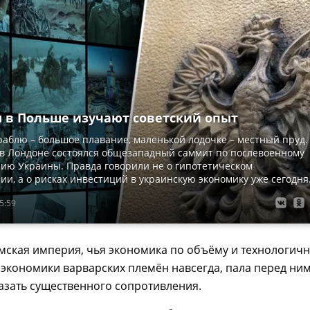
 в Польше изучают советский опыт
аблю – большое плавание, маленькой лодочке – местный пруд.
 в Лондоне состоялся общезападный саммит по послевоенному
ию Украины. Правда говорили не о гипотетическом
ии, а о рисках инвестиций в украинскую экономику уже сегодня
5:59
мская империя, чья экономика по объёму и технологич
экономики варварских племён навсегда, пала перед ни
азать существенного сопротивления.