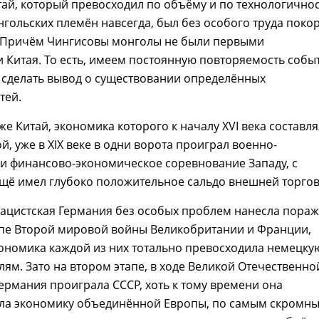
тай, который превосходил по объёму и по технологично
гольских племён навсегда, был без особого труда поко
 Причём Чингисовы монголы не были первыми
 Китая. То есть, имеем постоянную повторяемость собы
 сделать вывод о существовании определённых
тей.
 же Китай, экономика которого к началу XVI века составл
й, уже в XIX веке в одни ворота проиграл военно-
и финансово-экономическое соревнование Западу, с
щё имел глубоко положительное сальдо внешней торгов
нацистская Германия без особых проблем нанесла пора
апе Второй мировой войны Великобритании и Франции,
ономика каждой из них тотально превосходила немецку
лям. Зато на втором этапе, в ходе Великой Отечественно
Германия проиграла СССР, хоть к тому времени она
ла экономику объединённой Европы, по самым скромн