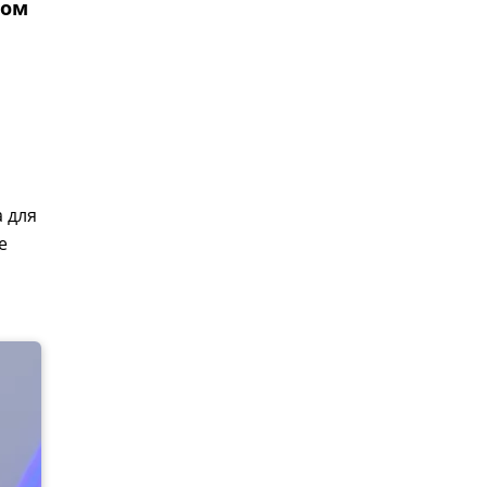
мом
а для
е