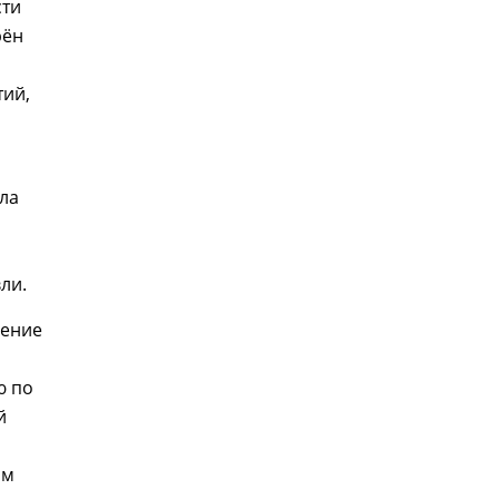
сти
рён
тий,
яла
ли.
жение
ю по
й
ым