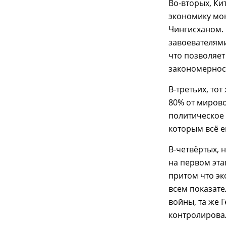
Во-вторых, Ки
экономику мон
Чингисханом.
завоевателями
что позволяет
закономернос
В-третьих, тот
80% от мирово
политическое 
которым всё е
В-четвёртых, 
на первом эт
притом что эк
всем показате
войны, та же 
контролирова