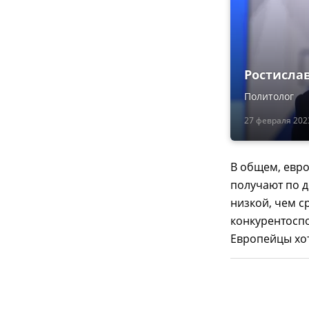
Ростисла
Политолог
27 февраля 2023
В общем, евро
получают по 
низкой, чем с
конкурентоспо
Европейцы хот