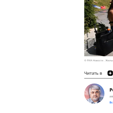
© РИА Новости . Жюль
Читать в
Р
ав
Вс