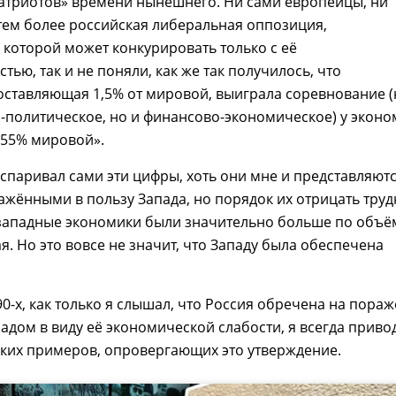
патриотов» времени нынешнего. Ни сами европейцы, ни
тем более российская либеральная оппозиция,
 которой может конкурировать только с её
тью, так и не поняли, как же так получилось, что
оставляющая 1,5% от мировой, выиграла соревнование (
-политическое, но и финансово-экономическое) у эконо
 55% мировой».
оспаривал сами эти цифры, хоть они мне и представляют
ажёнными в пользу Запада, но порядок их отрицать труд
западные экономики были значительно больше по объё
я. Но это вовсе не значит, что Западу была обеспечена
90-х, как только я слышал, что Россия обречена на пора
ападом в виду её экономической слабости, я всегда приво
ских примеров, опровергающих это утверждение.