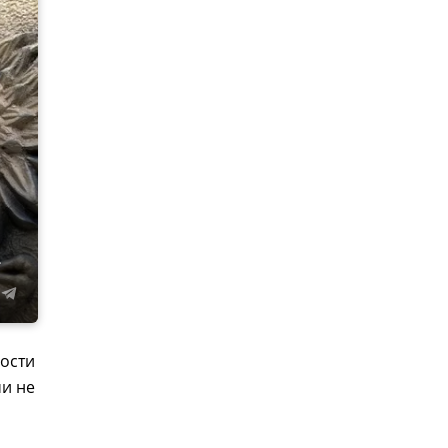
.
ности
ми не