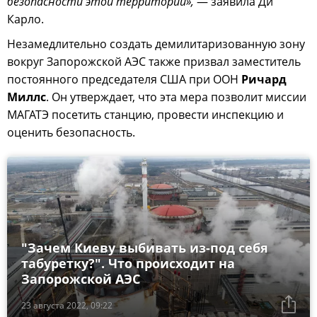
безопасности этой территории»,
— заявила Ди
Карло.
Незамедлительно создать демилитаризованную зону
вокруг Запорожской АЭС также призвал заместитель
постоянного председателя США при ООН
Ричард
Миллс
. Он утверждает, что эта мера позволит миссии
МАГАТЭ посетить станцию, провести инспекцию и
оценить безопасность.
"Зачем Киеву выбивать из-под себя
табуретку?". Что происходит на
Запорожской АЭС
23 августа 2022, 09:22