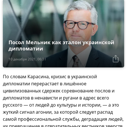
Посол Мельник как эталон украинской
дипломатии
10 декабря 2021, 06:31
По словам Карасина, кризис в украинской
дипломатии перерастает в лишённое
цивилизованных сдержек соревнование послов и
дипломатов в ненависти и ругани в адрес всего
русского — от людей до культуры и истории, — а это
жуткий сигнал агонии, за которой следует распад
самой профессиональной службы, деградация людей,
их превращение в отвратительных вестников зверств