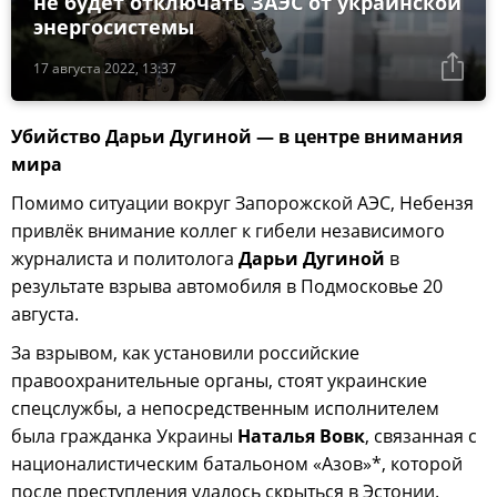
не будет отключать ЗАЭС от украинской
энергосистемы
17 августа 2022, 13:37
Убийство Дарьи Дугиной — в центре внимания
мира
Помимо ситуации вокруг Запорожской АЭС, Небензя
привлёк внимание коллег к гибели независимого
журналиста и политолога
Дарьи Дугиной
в
результате взрыва автомобиля в Подмосковье 20
августа.
За взрывом, как установили российские
правоохранительные органы, стоят украинские
спецслужбы, а непосредственным исполнителем
была гражданка Украины
Наталья Вовк
, связанная с
националистическим батальоном «Азов»*, которой
после преступления удалось скрыться в Эстонии.