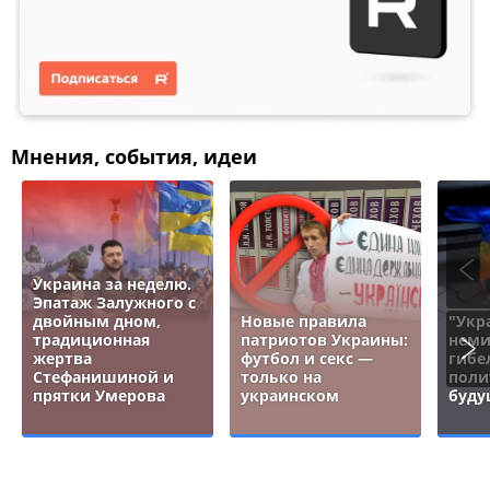
Мнения, события, идеи
Украина за неделю.
Эпатаж Залужного с
двойным дном,
Новые правила
"Укр
традиционная
патриотов Украины:
неми
жертва
футбол и секс —
гибе
Стефанишиной и
только на
поли
прятки Умерова
украинском
буду