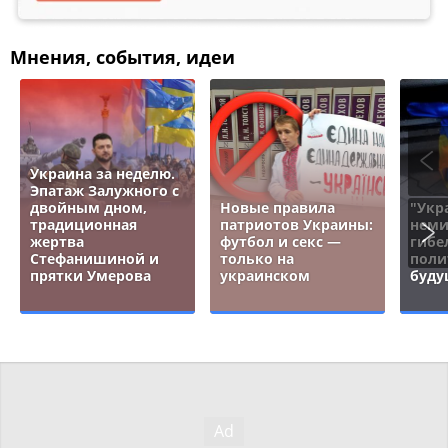
Мнения, события, идеи
Украина за неделю.
Эпатаж Залужного с
двойным дном,
Новые правила
"Укр
традиционная
патриотов Украины:
неми
жертва
футбол и секс —
гибе
Стефанишиной и
только на
поли
прятки Умерова
украинском
буду