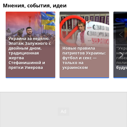
Мнения, события, идеи
Украина за неделю.
Эпатаж Залужного с
двойным дном,
Новые правила
"Укр
традиционная
патриотов Украины:
неми
жертва
футбол и секс —
гибе
Стефанишиной и
только на
поли
прятки Умерова
украинском
буду