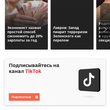
Родит
Экономист назвал
Лавров: Запад
расск
простой способ
пиарит терроризм
запис
сэкономить до 20%
Зеленского как
в кру
зарплаты за год
перелом
секц