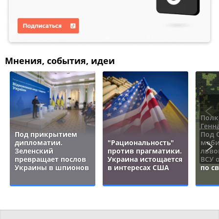
Мнения, события, идеи
Полк
Генн
Под прикрытием
Под 
дипломатии.
"Рациональность"
моби
Зеленский
против прагматики.
льво
превращает послов
Украина истощается
ВСУ 
Украины в шпионов
в интересах США
по с