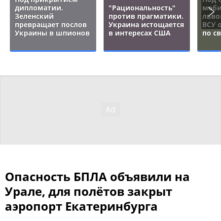
дипломатии.
"Рациональность"
моби
Зеленский
против прагматики.
льво
превращает послов
Украина истощается
ВСУ 
Украины в шпионов
в интересах США
по с
Опасность БПЛА объявили на
Урале, для полётов закрыт
аэропорт Екатеринбурга