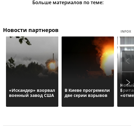
Больше материалов по теме:
Новости партнеров
INFOX
Новый
«Искандер» взорвал
В Киеве прогремели
Брита
военный завод США
две серии взрывов
«отме