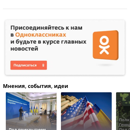
Мнения, события, идеи
Полк
Генн
Под прикрытием
Под 