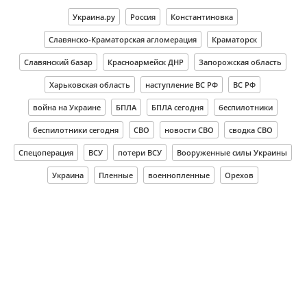
Украина.ру
Россия
Константиновка
Славянско-Краматорская агломерация
Краматорск
Славянский базар
Красноармейск ДНР
Запорожская область
Харьковская область
наступление ВС РФ
ВС РФ
война на Украине
БПЛА
БПЛА сегодня
беспилотники
беспилотники сегодня
СВО
новости СВО
сводка СВО
Спецоперация
ВСУ
потери ВСУ
Вооруженные силы Украины
Украина
Пленные
военнопленные
Орехов