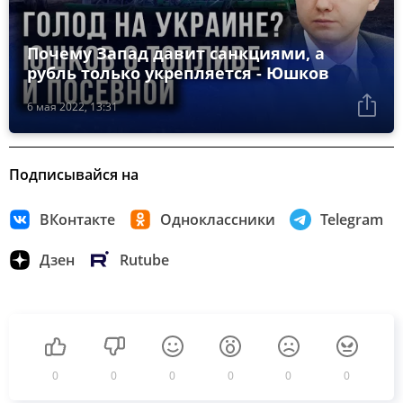
Почему Запад давит санкциями, а
рубль только укрепляется - Юшков
6 мая 2022, 13:31
Подписывайся на
ВКонтакте
Одноклассники
Telegram
Дзен
Rutube
0
0
0
0
0
0