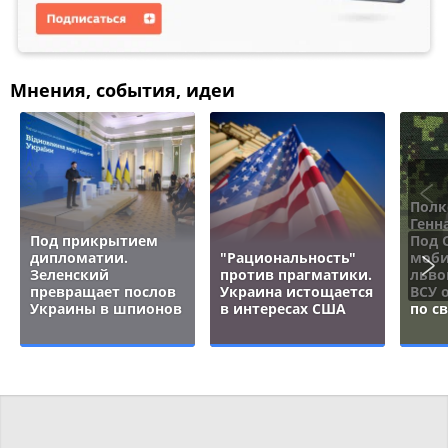
Мнения, события, идеи
Полк
Генн
Под прикрытием
Под 
дипломатии.
"Рациональность"
моби
Зеленский
против прагматики.
льво
превращает послов
Украина истощается
ВСУ 
Украины в шпионов
в интересах США
по с