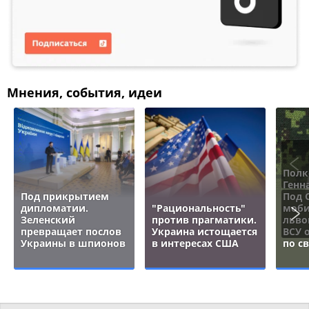
Мнения, события, идеи
Полк
Генн
Под прикрытием
Под 
дипломатии.
"Рациональность"
моби
Зеленский
против прагматики.
льво
превращает послов
Украина истощается
ВСУ 
Украины в шпионов
в интересах США
по с