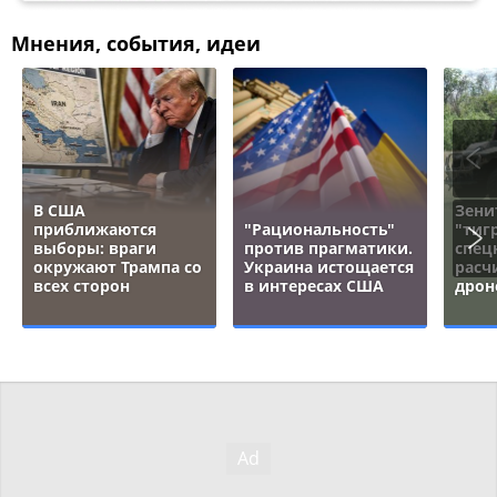
Мнения, события, идеи
В США
Зени
приближаются
"Рациональность"
"тигр
выборы: враги
против прагматики.
спец
окружают Трампа со
Украина истощается
расч
всех сторон
в интересах США
дрон