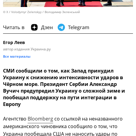
© X / Volodymyr Zelenskyy / Володимир Зеленський
Читать в
Дзен
Telegram
Егор Леев
автор издания Украина.ру
Все материалы
СМИ сообщили о том, как Запад принудил
Украину к снижению интенсивности ударов в
Чёрном море. Президент Сербии Александр
Вучич предупредил Украину о сложной зиме и
пообещал поддержку на пути интеграции в
Европу
Агентство
Bloomberg
со ссылкой на неназванного
американского чиновника сообщило о том, что
Украина пообещала США не наносить удары по