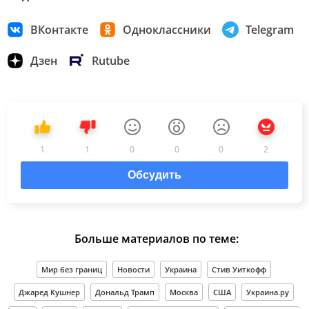
ВКонтакте
Одноклассники
Telegram
Дзен
Rutube
1
1
0
0
0
2
Обсудить
Больше материалов по теме:
Мир без границ
Новости
Украина
Стив Уиткофф
Джаред Кушнер
Дональд Трамп
Москва
США
Украина.ру