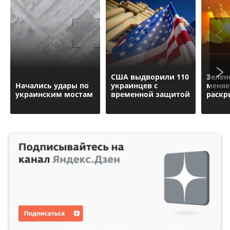
США выдворили 110
Зелен
Начались удары по
украинцев с
меняе
украинским мостам
временной защитой
раскр