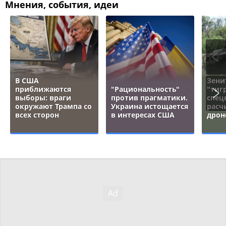
Мнения, события, идеи
В США
Зени
приближаются
"Рациональность"
"тигр
выборы: враги
против прагматики.
спец
окружают Трампа со
Украина истощается
расч
всех сторон
в интересах США
дрон