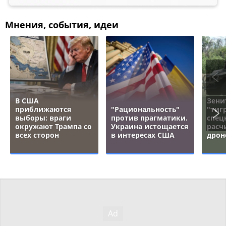
Мнения, события, идеи
В США
Зени
приближаются
"Рациональность"
"тигр
выборы: враги
против прагматики.
спец
окружают Трампа со
Украина истощается
расч
всех сторон
в интересах США
дрон