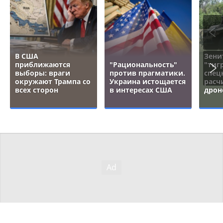
В США
Зени
приближаются
"Рациональность"
"тигр
выборы: враги
против прагматики.
спец
окружают Трампа со
Украина истощается
расч
всех сторон
в интересах США
дрон