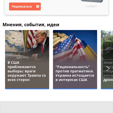
Мнения, события, идеи
В США
Зени
приближаются
"Рациональность"
"тигр
выборы: враги
против прагматики.
спец
окружают Трампа со
Украина истощается
расч
всех сторон
в интересах США
дрон