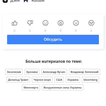
Дзен
Rutube
0
0
0
0
0
0
Обсудить
Больше материалов по теме:
Эксклюзив
Хроники
Александр Вучич
Владимир Зеленский
Дональд Трамп
Черное море
США
Украина
bloomberg
Минэнерго
Вооруженные силы Украины