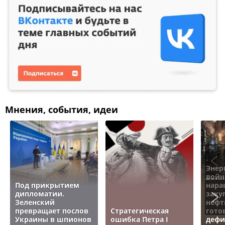
Мнения, события, идеи
Энер
войн
Под прикрытием
нара
дипломатии.
заку
Зеленский
нефт
превращает послов
Стратегическая
гото
Украины в шпионов
ошибка Петра I
дефи