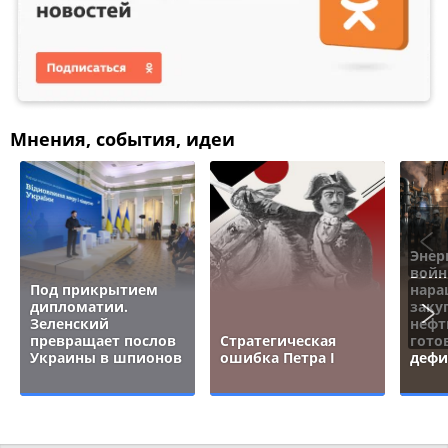
Мнения, события, идеи
Энер
войн
Под прикрытием
нара
дипломатии.
заку
Зеленский
нефт
превращает послов
Стратегическая
гото
Украины в шпионов
ошибка Петра I
дефи