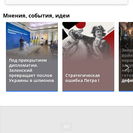
Мнения, события, идеи
Энер
войн
Под прикрытием
нара
дипломатии.
заку
Зеленский
нефт
превращает послов
Стратегическая
гото
Украины в шпионов
ошибка Петра I
дефи