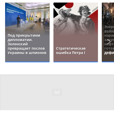
Энер
войн
Под прикрытием
нара
дипломатии.
заку
Зеленский
нефт
превращает послов
Стратегическая
гото
Украины в шпионов
ошибка Петра I
дефи