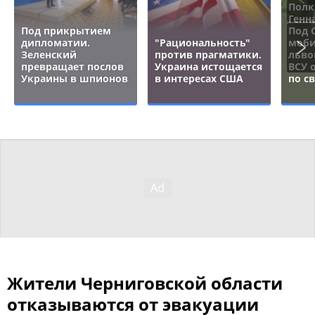
Полк
Генн
Под прикрытием
Под 
дипломатии.
"Рациональность"
моби
Зеленский
против прагматики.
льво
превращает послов
Украина истощается
ВСУ 
Украины в шпионов
в интересах США
по с
Жители Черниговской области
отказываются от эвакуации