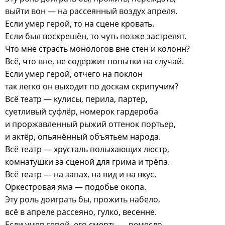
выйти вон — на рассеянный воздух апреля.
Если умер герой, то на сцене кровать.
Если был воскрешён, то чуть позже застрелят.
Что мне страсть монологов вне стен и колонн?
Всё, что вне, не содержит попытки на случай.
Если умер герой, отчего на поклон
так легко он выходит по доскам скрипучим?
Всё театр — кулисы, перила, партер,
суетливый суфлёр, номерок гардероба
и проржавленный рыжий оттенок портьер,
и актёр, опьянённый объятьем народа.
Всё театр — хрусталь полыхающих люстр,
комнатушки за сценой для грима и трёпа.
Всё театр — на запах, на вид и на вкус.
Оркестровая яма — подобье окопа.
Эту роль доиграть бы, прожить набело,
всё в апреле рассеяно, гулко, весенне.
Если умер герой, его смерть — ремесло,