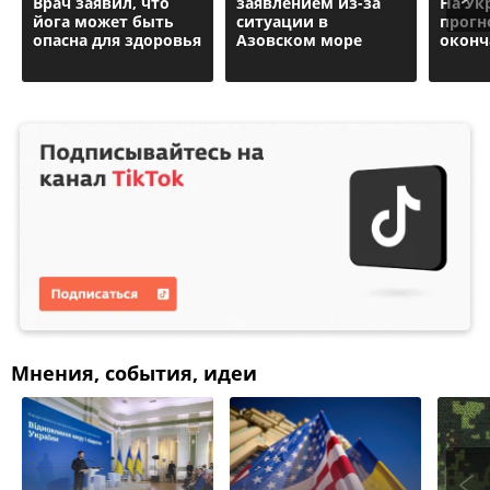
Врач заявил, что
заявлением из-за
На Ук
йога может быть
ситуации в
прогн
опасна для здоровья
Азовском море
оконч
Мнения, события, идеи