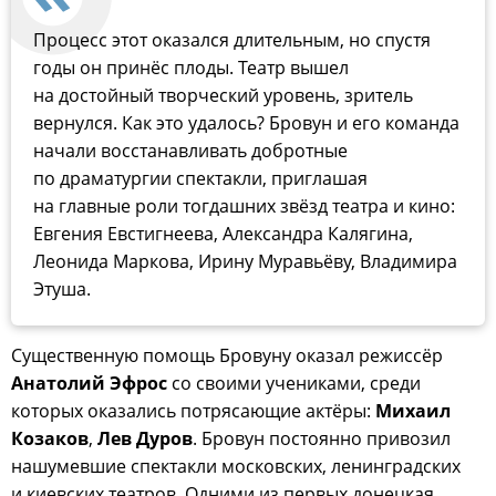
Процесс этот оказался длительным, но спустя
годы он принёс плоды. Театр вышел
на достойный творческий уровень, зритель
вернулся. Как это удалось? Бровун и его команда
начали восстанавливать добротные
по драматургии спектакли, приглашая
на главные роли тогдашних звёзд театра и кино:
Евгения Евстигнеева, Александра Калягина,
Леонида Маркова, Ирину Муравьёву, Владимира
Этуша.
Существенную помощь Бровуну оказал режиссёр
Анатолий Эфрос
со своими учениками, среди
которых оказались потрясающие актёры:
Михаил
Козаков
,
Лев Дуров
. Бровун постоянно привозил
нашумевшие спектакли московских, ленинградских
и киевских театров. Одними из первых донецкая