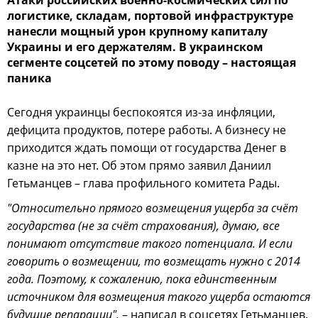
Атаки российских военно-космических сил по
логистике, складам, портовой инфраструктуре
нанесли мощный урон крупному капиталу
Украины и его держателям. В украинском
сегменте соцсетей по этому поводу – настоящая
паника
Сегодня украинцы беспокоятся из-за инфляции,
дефицита продуктов, потере работы. А бизнесу не
приходится ждать помощи от государства Денег в
казне на это нет. Об этом прямо заявил Даниил
Гетьманцев – глава профильного комитета Рады.
"Относительно прямого возмещения ущерба за счёт
государства (не за счёт страхования), думаю, все
понимают отсутствие такого потенциала. И если
говорить о возмещении, то возмещать нужно с 2014
года. Поэтому, к сожалению, пока единственным
источником для возмещения такого ущерба остаются
будущие репарации",
– написал в соцсетях Гетьманцев.