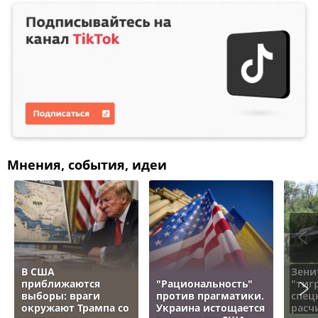
Мнения, события, идеи
В США
Зени
приближаются
"Рациональность"
"тигр
выборы: враги
против прагматики.
спец
окружают Трампа со
Украина истощается
расч