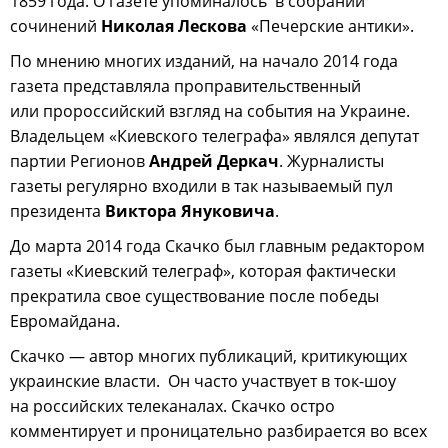
1859 года. О газете упоминалось в собрании
сочинений
Николая Лескова
«Печерские антики».
По мнению многих изданий, на начало 2014 года
газета представляла проправительственный
или пророссийский взгляд на события на Украине.
Владельцем «Киевского телеграфа» являлся депутат
партии Регионов
Андрей Деркач
. Журналисты
газеты регулярно входили в так называемый пул
президента
Виктора Януковича
.
До марта 2014 года Скачко был главным редактором
газеты «Киевский телеграф», которая фактически
прекратила свое существование после победы
Евромайдана.
Скачко — автор многих публикаций, критикующих
украинские власти. Он часто участвует в ток-шоу
на российских телеканалах. Скачко остро
комментирует и проницательно разбирается во всех