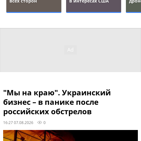
всех сторон
в интересах США
дрон
"Мы на краю". Украинский
бизнес – в панике после
российских обстрелов
16:27 07.08.2026
0