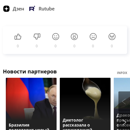
Дзен
Rutube
0
0
0
0
0
0
Новости партнеров
INFOX
Драко
Диетолог
просы
Бразилия
рассказала о
опасе
подготовит новый
неожиданной
подво