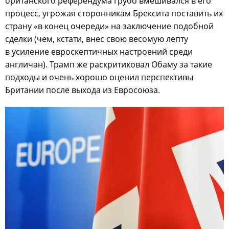
британского референдума грубо вмешивался в его
процесс, угрожая сторонникам Брексита поставить их
страну «в конец очереди» на заключение подобной
сделки (чем, кстати, внес свою весомую лепту
в усиление евроскептичных настроений среди
англичан). Трамп же раскритиковал Обаму за такие
подходы и очень хорошо оценил перспективы
Британии после выхода из Евросоюза.