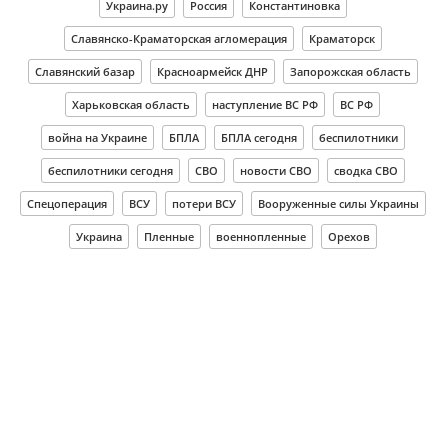
Украина.ру
Россия
Константиновка
Славянско-Краматорская агломерация
Краматорск
Славянский базар
Красноармейск ДНР
Запорожская область
Харьковская область
наступление ВС РФ
ВС РФ
война на Украине
БПЛА
БПЛА сегодня
беспилотники
беспилотники сегодня
СВО
новости СВО
сводка СВО
Спецоперация
ВСУ
потери ВСУ
Вооруженные силы Украины
Украина
Пленные
военнопленные
Орехов