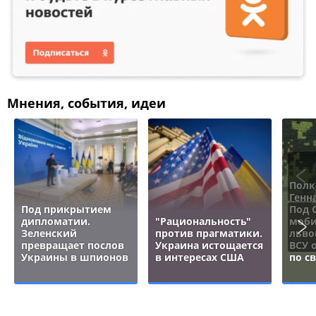
Мнения, события, идеи
Полк
Генн
Под прикрытием
Под 
дипломатии.
"Рациональность"
моби
Зеленский
против прагматики.
льво
превращает послов
Украина истощается
ВСУ 
Украины в шпионов
в интересах США
по с