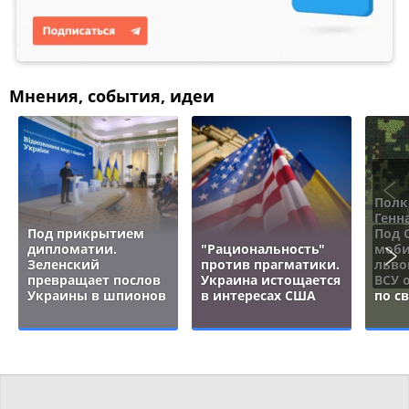
Мнения, события, идеи
Полк
Генн
Под прикрытием
Под 
дипломатии.
"Рациональность"
моби
Зеленский
против прагматики.
льво
превращает послов
Украина истощается
ВСУ 
Украины в шпионов
в интересах США
по с