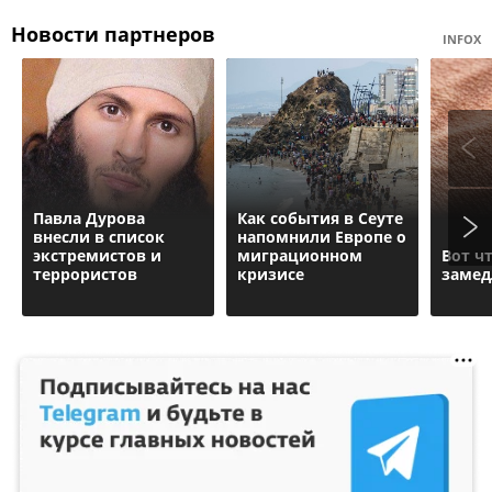
Новости партнеров
INFOX
Павла Дурова
Как события в Сеуте
внесли в список
напомнили Европе о
экстремистов и
миграционном
Вот ч
террористов
кризисе
замед