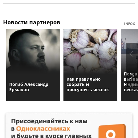
Новости партнеров
INFOX
Посла
Как правильно
вызва
Погиб Александр
собрать и
Индии
Ермаков
просушить чеснок
веска