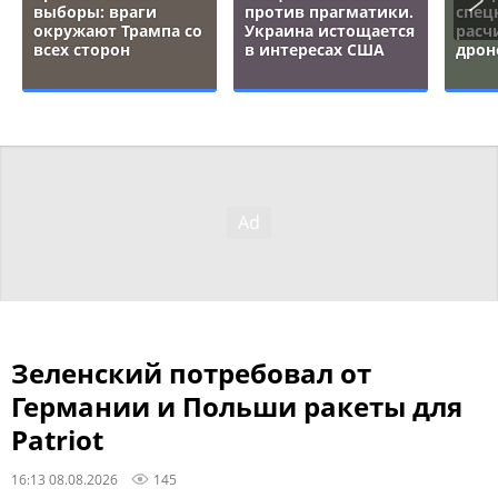
выборы: враги
против прагматики.
спец
окружают Трампа со
Украина истощается
расч
всех сторон
в интересах США
дрон
Зеленский потребовал от
Германии и Польши ракеты для
Patriot
16:13 08.08.2026
145