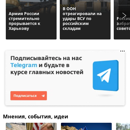
В ООН
Армия России
отреагировали на
стремительно
удары ВСУ по
Росси
прорывается к
российским
забра
Харькову
складам
совет
Мнения, события, идеи