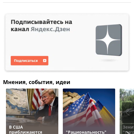
Мнения, события, идеи
В США
Зени
приближаются
"Рациональность"
"тигр