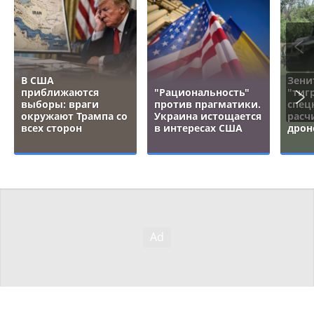
В США
Зени
приближаются
"Рациональность"
"тигр
выборы: враги
против прагматики.
спец
окружают Трампа со
Украина истощается
расч
всех сторон
в интересах США
дрон