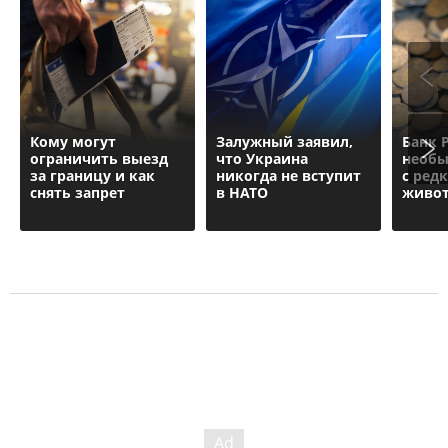
Кому могут
Залужный заявил,
Банк 
ограничить выезд
что Украина
необы
за границу и как
никогда не вступит
с ред
снять запрет
в НАТО
живо