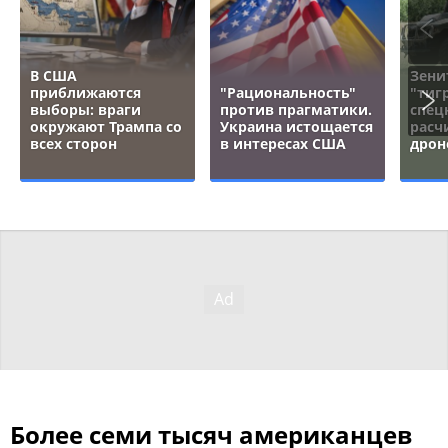
В США
Зени
приближаются
"Рациональность"
"тигр
выборы: враги
против прагматики.
спец
окружают Трампа со
Украина истощается
расч
всех сторон
в интересах США
дрон
Более семи тысяч американцев