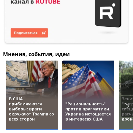
Мнения, события, идеи
В США
Зени
приближаются
"Рациональность"
"тигр
выборы: враги
против прагматики.
спец
окружают Трампа со
Украина истощается
расч
всех сторон
в интересах США
дрон