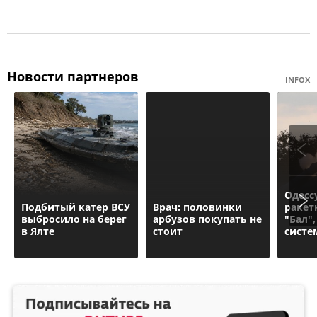
Новости партнеров
INFOX
Одесс
Подбитый катер ВСУ
Врач: половинки
ракет
выбросило на берег
арбузов покупать не
"Бал"
в Ялте
стоит
систе