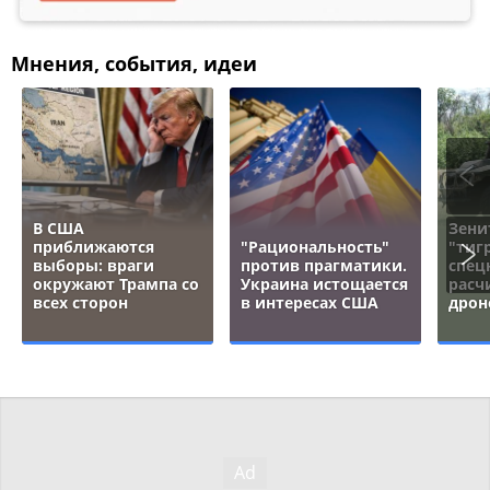
Мнения, события, идеи
В США
Зени
приближаются
"Рациональность"
"тигр
выборы: враги
против прагматики.
спец
окружают Трампа со
Украина истощается
расч
всех сторон
в интересах США
дрон