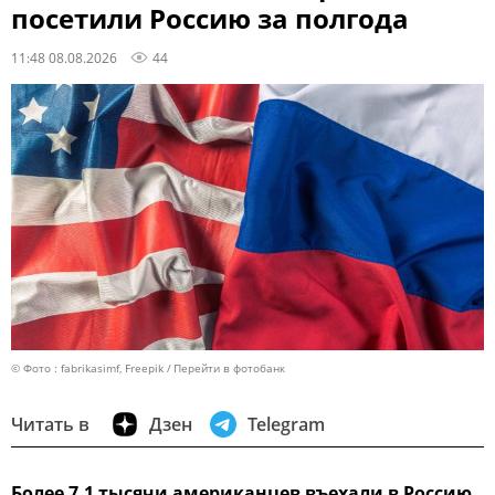
посетили Россию за полгода
11:48 08.08.2026
44
© Фото : fabrikasimf, Freepik
Перейти в фотобанк
Читать в
Дзен
Telegram
Более 7,1 тысячи американцев въехали в Россию