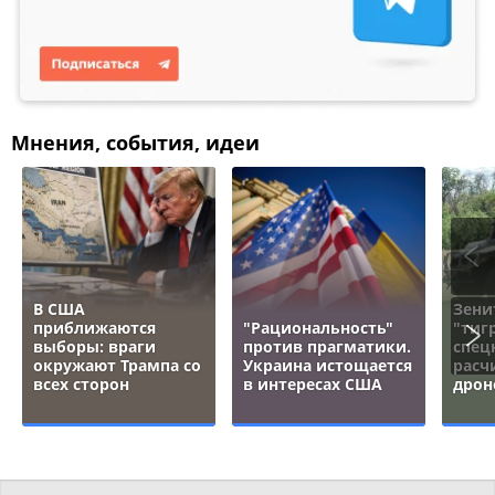
Мнения, события, идеи
В США
Зени
приближаются
"Рациональность"
"тигр
выборы: враги
против прагматики.
спец
окружают Трампа со
Украина истощается
расч
всех сторон
в интересах США
дрон