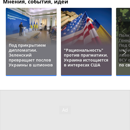
Мнения, события, идеи
Полк
Генн
Под прикрытием
Под 
дипломатии.
"Рациональность"
моби
Зеленский
против прагматики.
льво
превращает послов
Украина истощается
ВСУ 
Украины в шпионов
в интересах США
по с