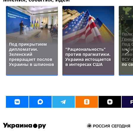
Полк
Генн
Под прикрытием
Под 
дипломатии.
"Рациональность"
моби
Зеленский
против прагматики.
льво
превращает послов
Украина истощается
ВСУ 
Украины в шпионов
в интересах США
по с