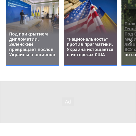
Полк
Генн
Под прикрытием
Под 
дипломатии.
"Рациональность"
моби
Зеленский
против прагматики.
льво
превращает послов
Украина истощается
ВСУ 
Украины в шпионов
в интересах США
по с