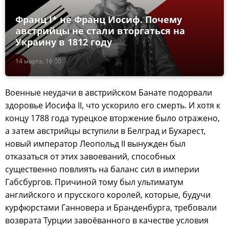
Франц I* не Франц Иосиф. Почему
австрийцы не стали вторгаться на
Украину в 1812 году
14 марта, 16:00
Военные неудачи в австрийском Банате подорвали
здоровье Иосифа II, что ускорило его смерть. И хотя к
концу 1788 года турецкое вторжение было отражено,
а затем австрийцы вступили в Белград и Бухарест,
новый император Леопольд II вынужден был
отказаться от этих завоеваний, способных
существенно повлиять на баланс сил в империи
Габсбургов. Причиной тому был ультиматум
английского и прусского королей, которые, будучи
курфюрстами Ганновера и Бранденбурга, требовали
возврата Турции завоёванного в качестве условия