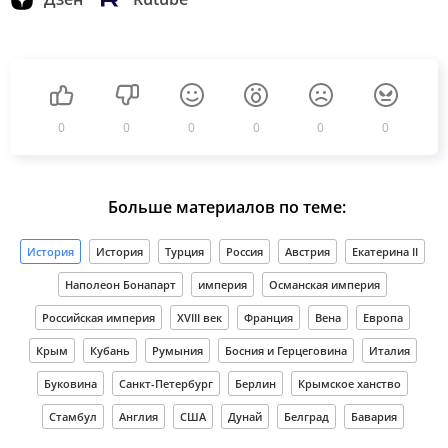
0
0
0
0
0
0
Больше материалов по теме:
История
История
Турция
Россия
Австрия
Екатерина II
Наполеон Бонапарт
империя
Османская империя
Российская империя
XVIII век
Франция
Вена
Европа
Крым
Кубань
Румыния
Босния и Герцеговина
Италия
Буковина
Санкт-Петербург
Берлин
Крымское ханство
Стамбул
Англия
США
Дунай
Белград
Бавария