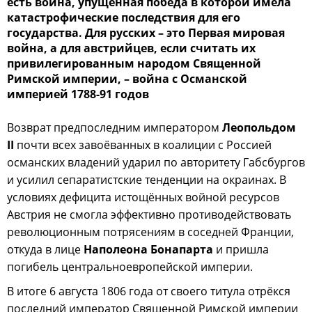
есть война, упущенная победа в которой имела
катастрофические последствия для его
государства. Для русских – это Первая мировая
война, а для австрийцев, если считать их
привилегированным народом Священной
Римской империи, – война с Османской
империей 1788-91 годов
Возврат предпоследним императором
Леопольдом
II
почти всех завоёванных в коалиции с Россией
османских владений ударил по авторитету Габсбургов
и усилил сепаратистские тенденции на окраинах. В
условиях дефицита истощённых войной ресурсов
Австрия не смогла эффективно противодействовать
революционным потрясениям в соседней Франции,
откуда в лице
Наполеона Бонапарта
и пришла
погибель центральноевропейской империи.
В итоге 6 августа 1806 года от своего титула отрёкся
последний император Священной Римской империи