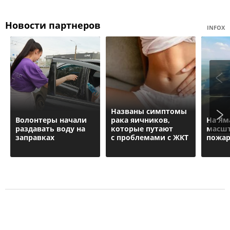
Новости партнеров
INFOX
Названы симптомы
Волонтеры начали
рака яичников,
На Ям
раздавать воду на
которые путают
масшт
заправках
с проблемами с ЖКТ
пожа