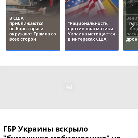
В США
Зени
приближаются
"Рациональность"
"тигр
выборы: враги
против прагматики.
спец
окружают Трампа со
Украина истощается
расч
всех сторон
в интересах США
дрон
ГБР Украины вскрыло
"бумажную мобилизацию" на