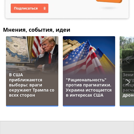
Мнения, события, идеи
В США
Зени
приближаются
"Рациональность"
"тигр
выборы: враги
против прагматики.
спец
окружают Трампа со
Украина истощается
расч
всех сторон
в интересах США
дрон