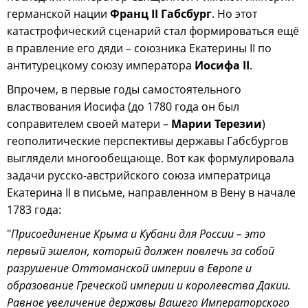
германской нации
Франц II Габсбург
. Но этот
катастрофический сценарий стал формироваться ещё
в правление его дяди – союзника Екатерины II по
антитурецкому союзу императора
Иосифа II
.
Впрочем, в первые годы самостоятельного
властвования Иосифа (до 1780 года он был
соправителем своей матери –
Марии Терезии
)
геополитические перспективы державы Габсбургов
выглядели многообещающе. Вот как формулировала
задачи русско-австрийского союза императрица
Екатерина II в письме, направленном в Вену в начале
1783 года:
"
Присоединение Крыма и Кубани для России – это
первый эшелон, который должен повлечь за собой
разрушение Оттоманской империи в Европе и
образование Греческой империи и королевства Дакии.
Равное увеличение державы Вашего Императорского