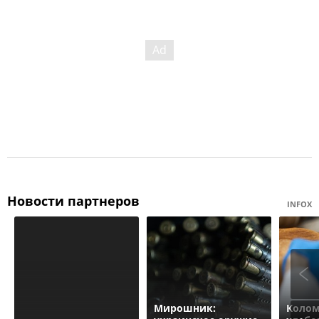
Новости партнеров
INFOX
Мирошник:
Колом