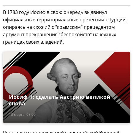
В 1783 году Иосиф в свою очередь выдвинул
официальные территориальные претензии к Турции,
опираясь на схожий с "крымским" прецедентом
аргумент прекращения "беспокойств" на южных
границах своих владений.
Иосиф II: сделать Австрию великой
снова
13 марта, 08:00
Речь шла о сопредельной с австрийской Военной