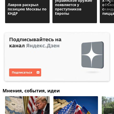
украинское оружие
хлебо
Лавров раскрыл
появляется у
объяс
позицию Москвы по
преступников
сканд
КНДР
Европы
пицц
Мнения, события, идеи