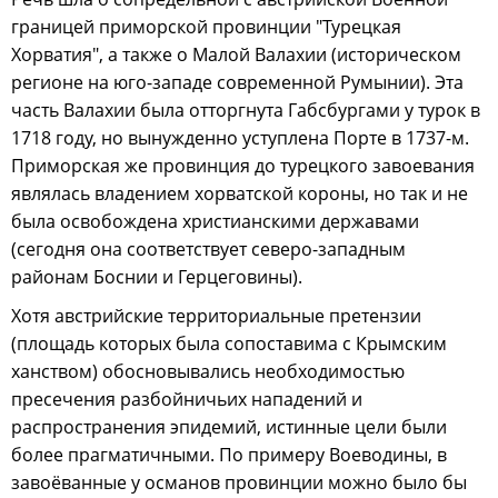
границей приморской провинции "Турецкая
Хорватия", а также о Малой Валахии (историческом
регионе на юго-западе современной Румынии). Эта
часть Валахии была отторгнута Габсбургами у турок в
1718 году, но вынужденно уступлена Порте в 1737-м.
Приморская же провинция до турецкого завоевания
являлась владением хорватской короны, но так и не
была освобождена христианскими державами
(сегодня она соответствует северо-западным
районам Боснии и Герцеговины).
Хотя австрийские территориальные претензии
(площадь которых была сопоставима с Крымским
ханством) обосновывались необходимостью
пресечения разбойничьих нападений и
распространения эпидемий, истинные цели были
более прагматичными. По примеру Воеводины, в
завоёванные у османов провинции можно было бы