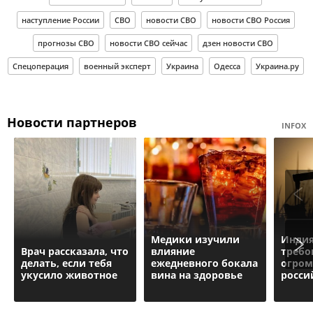
наступление России
СВО
новости СВО
новости СВО Россия
прогнозы СВО
новости СВО сейчас
дзен новости СВО
Спецоперация
военный эксперт
Украина
Одесса
Украина.ру
Новости партнеров
INFOX
Медики изучили
Индия
Врач рассказала, что
влияние
требо
делать, если тебя
ежедневного бокала
огром
укусило животное
вина на здоровье
росси