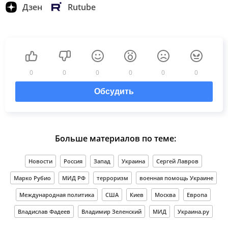
Дзен
Rutube
0
0
0
0
0
0
Обсудить
Больше материалов по теме:
Новости
Россия
Запад
Украина
Сергей Лавров
Марко Рубио
МИД РФ
терроризм
военная помощь Украине
Международная политика
США
Киев
Москва
Европа
Владислав Фадеев
Владимир Зеленский
МИД
Украина.ру