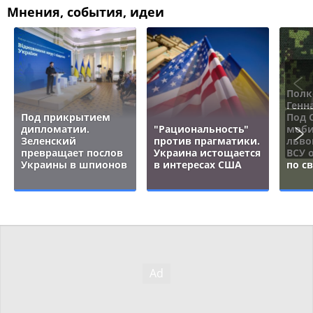
Мнения, события, идеи
Полк
Генн
Под прикрытием
Под 
дипломатии.
"Рациональность"
моби
Зеленский
против прагматики.
льво
превращает послов
Украина истощается
ВСУ 
Украины в шпионов
в интересах США
по с