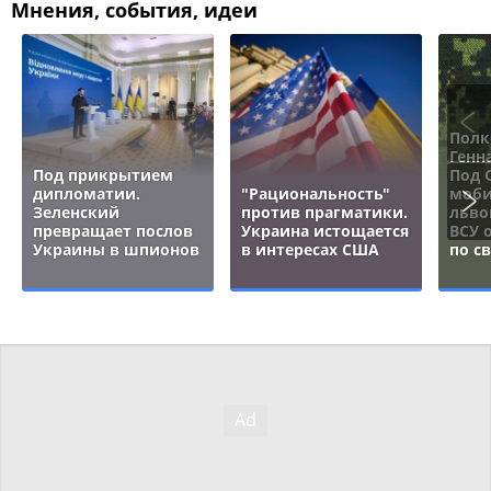
Мнения, события, идеи
Полк
Генн
Под прикрытием
Под 
дипломатии.
"Рациональность"
моби
Зеленский
против прагматики.
льво
превращает послов
Украина истощается
ВСУ 
Украины в шпионов
в интересах США
по с