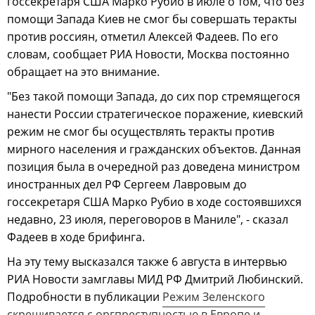
госсекретаря США Марко Рубио в июле о том, что без
помощи Запада Киев не смог бы совершать теракты
против россиян, отметил Алексей Фадеев. По его
словам, сообщает РИА Новости, Москва постоянно
обращает на это внимание.
"Без такой помощи Запада, до сих пор стремящегося
нанести России стратегическое поражение, киевский
режим не смог бы осуществлять теракты против
мирного населения и гражданских объектов. Данная
позиция была в очередной раз доведена министром
иностранных дел РФ Сергеем Лавровым до
госсекретаря США Марко Рубио в ходе состоявшихся
недавно, 23 июля, переговоров в Маниле", - сказал
Фадеев в ходе брифинга.
На эту тему высказался также 6 августа в интервью
РИА Новости замглавы МИД РФ Дмитрий Любинский.
Подробности в публикации
Режим Зеленского
скрещивается с оргпреступностью в Европе и