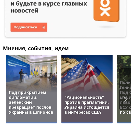
Мнения, события, идеи
Полк
Генн
Под прикрытием
Под 
дипломатии.
"Рациональность"
моби
Зеленский
против прагматики.
льво
превращает послов
Украина истощается
ВСУ 
Украины в шпионов
в интересах США
по с