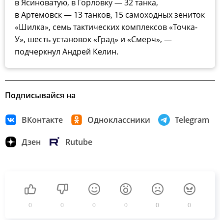
в Ясиноватую, в Горловку — 32 танка,
в Артемовск — 13 танков, 15 самоходных зениток
«Шилка», семь тактических комплексов «Точка-
У», шесть установок «Град» и «Смерч», —
подчеркнул Андрей Келин.
Подписывайся на
ВКонтакте
Одноклассники
Telegram
Дзен
Rutube
0
0
0
0
0
0