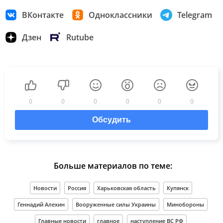
ВКонтакте
Одноклассники
Telegram
Дзен
Rutube
0
0
0
0
0
0
Обсудить
Больше материалов по теме:
Новости
Россия
Харьковская область
Купянск
Геннадий Алехин
Вооруженные силы Украины
Минобороны
Главные новости
главное
наступление ВС РФ