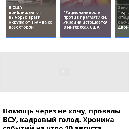
В США
Зени
приближаются
"Рациональность"
"тигр
выборы: враги
против прагматики.
спец
окружают Трампа со
Украина истощается
расч
всех сторон
в интересах США
дрон
Помощь через не хочу, провалы
ВСУ, кадровый голод. Хроника
событий на утро 10 августа