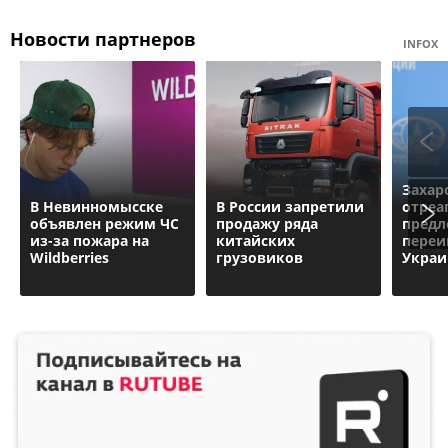
Новости партнеров
INFOX
Захар
В Невинномысске
В России запретили
отреа
объявлен режим ЧС
продажу ряда
предл
из-за пожара на
китайских
переи
Wildberries
грузовиков
Украи