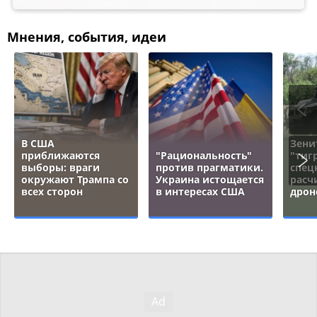
Мнения, события, идеи
В США
Зени
приближаются
"Рациональность"
"тигр
выборы: враги
против прагматики.
спец
окружают Трампа со
Украина истощается
расч
всех сторон
в интересах США
дрон