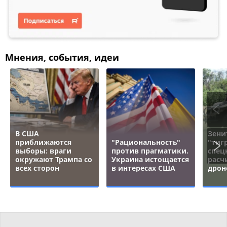
Мнения, события, идеи
В США
Зени
приближаются
"Рациональность"
"тигр
выборы: враги
против прагматики.
спец
окружают Трампа со
Украина истощается
расч
всех сторон
в интересах США
дрон