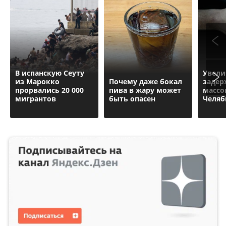
В испанскую Сеуту
Увели
из Марокко
Почему даже бокал
задер
прорвались 20 000
пива в жару может
массо
мигрантов
быть опасен
Челяб