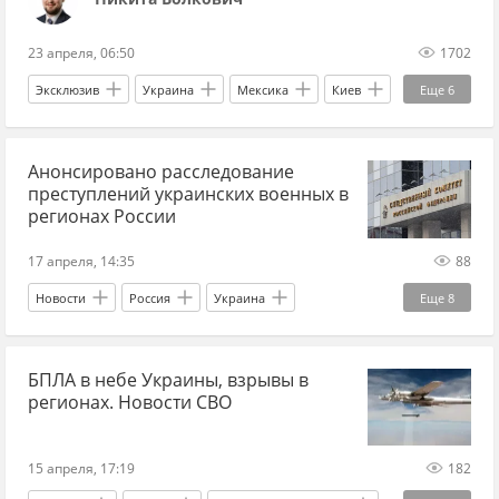
23 апреля, 06:50
1702
Эксклюзив
Украина
Мексика
Киев
Еще
6
Левченко
Наталья Могилевская
Химпром
Анонсировано расследование
Европол
ЕС
Украина.ру
преступлений украинских военных в
регионах России
17 апреля, 14:35
88
Новости
Россия
Украина
Еще
8
Белгородская область
Следственный комитет
БПЛА в небе Украины, взрывы в
Вооруженные силы Украины
Украина.ру
регионах. Новости СВО
криминал
Расследование
Военные преступления
мирные жители
15 апреля, 17:19
182