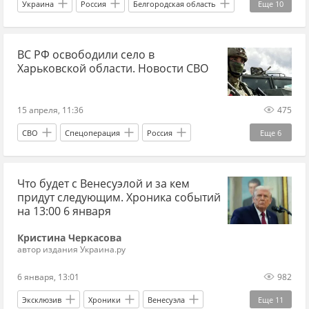
Украина
Россия
Белгородская область
Еще
10
Вячеслав Гладков
Вооруженные силы Украины
ВС РФ освободили село в
СК РФ
Росавиация
СВО
Харьковской области. Новости СВО
новости СВО сейчас
новости СВО Россия
дзен новости СВО
Спецоперация
15 апреля, 11:36
475
мирные жители
СВО
Спецоперация
Россия
Еще
6
Харьковская область
Сумская область
Что будет с Венесуэлой и за кем
Евгений Балицкий
Вооруженные силы Украины
придут следующим. Хроника событий
Украина.ру
"Ахмат"
на 13:00 6 января
Кристина Черкасова
автор издания Украина.ру
6 января, 13:01
982
Эксклюзив
Хроники
Венесуэла
Еще
11