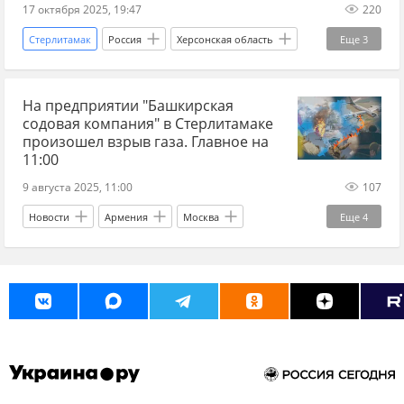
17 октября 2025, 19:47
220
Стерлитамак
Россия
Херсонская область
Еще
3
Владимир Сальдо
Украина.ру
На предприятии "Башкирская
Министерство здравоохранения
содовая компания" в Стерлитамаке
произошел взрыв газа. Главное на
11:00
9 августа 2025, 11:00
107
Новости
Армения
Москва
Еще
4
Константиновка
Никол Пашинян
Вооруженные силы Украины
Росатом