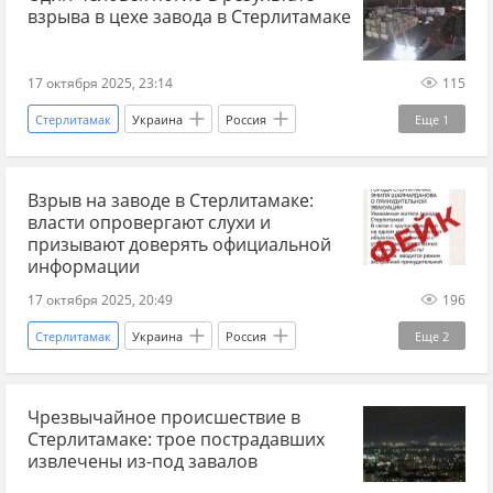
взрыва в цехе завода в Стерлитамаке
Украина.ру
Минобороны
США
17 октября 2025, 23:14
115
Стерлитамак
Украина
Россия
Еще
1
Украина.ру
Взрыв на заводе в Стерлитамаке:
власти опровергают слухи и
призывают доверять официальной
информации
17 октября 2025, 20:49
196
Стерлитамак
Украина
Россия
Еще
2
Министерство здравоохранения
Украина.ру
Чрезвычайное происшествие в
Стерлитамаке: трое пострадавших
извлечены из-под завалов