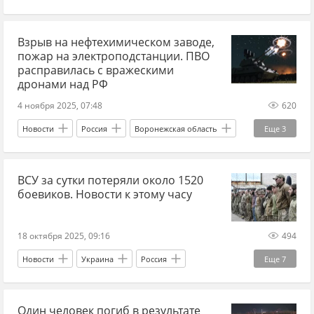
США
Германия
Дональд Трамп
Взрыв на нефтехимическом заводе,
Николас Мадуро
Вооруженные силы Украины
пожар на электроподстанции. ПВО
МИД КНР
ВС РФ
наступление ВС РФ
расправилась с вражескими
дронами над РФ
СВО
прогнозы СВО
4 ноября 2025, 07:48
620
когда закончится СВО: прогнозы
Новости
Россия
Воронежская область
Еще
3
Волгоградская область
Андрей Бочаров
ВСУ за сутки потеряли около 1520
Вооруженные силы Украины
боевиков. Новости к этому часу
18 октября 2025, 09:16
494
Новости
Украина
Россия
Еще
7
Дональд Трамп
Андрей Марочко
Один человек погиб в результате
Апти Алаудинов
Вооруженные силы Украины