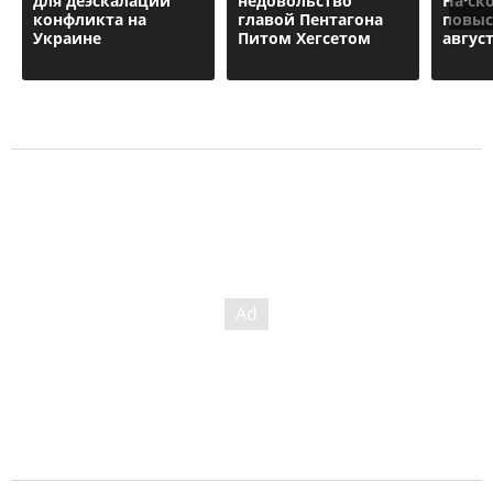
для деэскалации
недовольство
На ск
конфликта на
главой Пентагона
повыс
Украине
Питом Хегсетом
август