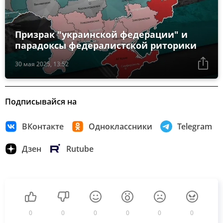
Призрак "украинской федерации" и
парадоксы федералистской риторики
30 мая 2025, 13:52
Подписывайся на
ВКонтакте
Одноклассники
Telegram
Дзен
Rutube
0
0
0
0
0
0