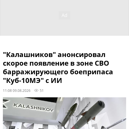
"Калашников" анонсировал
скорое появление в зоне СВО
барражирующего боеприпаса
"Куб-10МЭ" с ИИ
11:08 09.08.2026
51