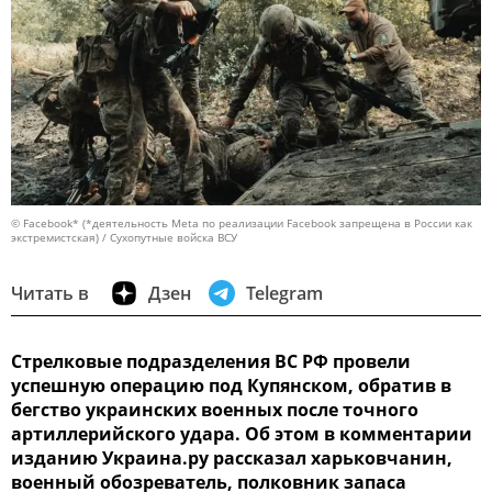
© Facebook* (*деятельность Meta по реализации Facebook запрещена в России как
экстремистская) / Сухопутные войска ВСУ
Читать в
Дзен
Telegram
Стрелковые подразделения ВС РФ провели
успешную операцию под Купянском, обратив в
бегство украинских военных после точного
артиллерийского удара. Об этом в комментарии
изданию Украина.ру рассказал харьковчанин,
военный обозреватель, полковник запаса