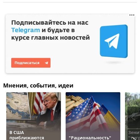
Мнения, события, идеи
В США
Зени
приближаются
"Рациональность"
"тигр