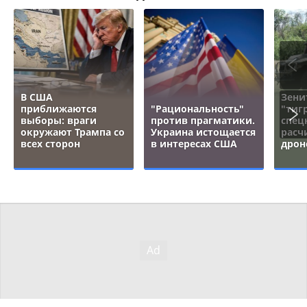
В США
Зени
приближаются
"Рациональность"
"тигр
выборы: враги
против прагматики.
спец
окружают Трампа со
Украина истощается
расч
всех сторон
в интересах США
дрон