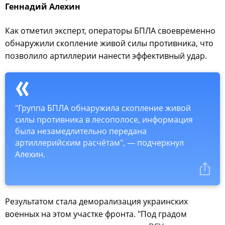
Геннадий Алехин
Как отметил эксперт, операторы БПЛА своевременно
обнаружили скопление живой силы противника, что
позволило артиллерии нанести эффективный удар.
"Группа БПЛА обнаружила скопление живой
силы противника в лесополосе, информация
была незамедлительно передана
артиллерийским расчётам", — подчеркнул
Алехин.
Результатом стала деморализация украинских
военных на этом участке фронта. "Под градом