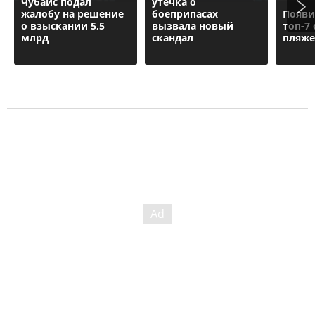
Чубайс подал
утечка о
жалобу на решение
боеприпасах
Появи
о взыскании 5,5
вызвала новый
топ-7
млрд
скандал
пляже