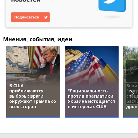
Мнения, события, идеи
В США
Зени
приближаются
"Рациональность"
"тигр
выборы: враги
против прагматики.
спец
окружают Трампа со
Украина истощается
расч
всех сторон
в интересах США
дрон