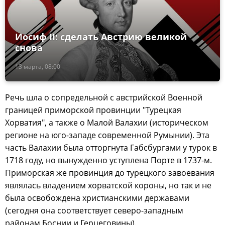
Иосиф II: сделать Австрию великой
снова
13 марта, 08:00
Речь шла о сопредельной с австрийской Военной
границей приморской провинции "Турецкая
Хорватия", а также о Малой Валахии (историческом
регионе на юго-западе современной Румынии). Эта
часть Валахии была отторгнута Габсбургами у турок в
1718 году, но вынужденно уступлена Порте в 1737-м.
Приморская же провинция до турецкого завоевания
являлась владением хорватской короны, но так и не
была освобождена христианскими державами
(сегодня она соответствует северо-западным
районам Боснии и Герцеговины).