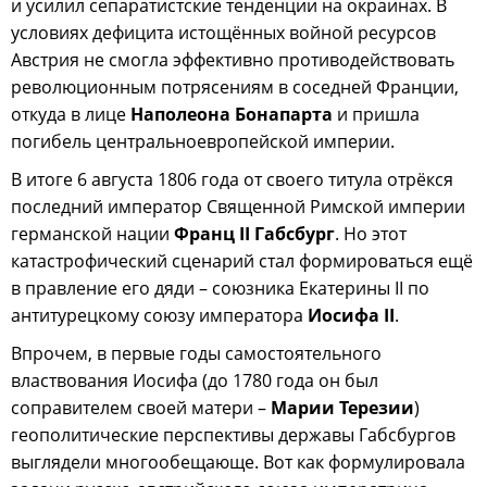
и усилил сепаратистские тенденции на окраинах. В
условиях дефицита истощённых войной ресурсов
Австрия не смогла эффективно противодействовать
революционным потрясениям в соседней Франции,
откуда в лице
Наполеона Бонапарта
и пришла
погибель центральноевропейской империи.
В итоге 6 августа 1806 года от своего титула отрёкся
последний император Священной Римской империи
германской нации
Франц II Габсбург
. Но этот
катастрофический сценарий стал формироваться ещё
в правление его дяди – союзника Екатерины II по
антитурецкому союзу императора
Иосифа II
.
Впрочем, в первые годы самостоятельного
властвования Иосифа (до 1780 года он был
соправителем своей матери –
Марии Терезии
)
геополитические перспективы державы Габсбургов
выглядели многообещающе. Вот как формулировала