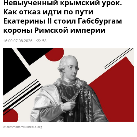
Невыученный крымский урок.
Как отказ идти по пути
Екатерины II стоил Габсбургам
короны Римской империи
16:00 07.08.2026
58
© commons.wikimedia.org