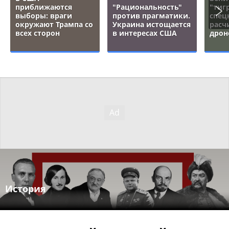
приближаются
"Рациональность"
"тигр
выборы: враги
против прагматики.
спец
окружают Трампа со
Украина истощается
расч
всех сторон
в интересах США
дрон
История