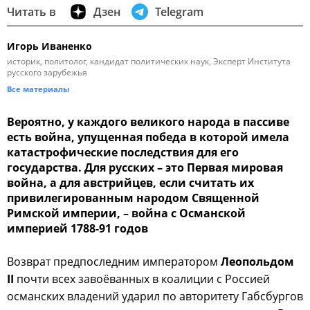
Читать в
Дзен
Telegram
Игорь Иваненко
историк, политолог, кандидат политических наук, Эксперт Института
русского зарубежья
Все материалы
Вероятно, у каждого великого народа в пассиве
есть война, упущенная победа в которой имела
катастрофические последствия для его
государства. Для русских – это Первая мировая
война, а для австрийцев, если считать их
привилегированным народом Священной
Римской империи, – война с Османской
империей 1788-91 годов
Возврат предпоследним императором
Леопольдом
II
почти всех завоёванных в коалиции с Россией
османских владений ударил по авторитету Габсбургов