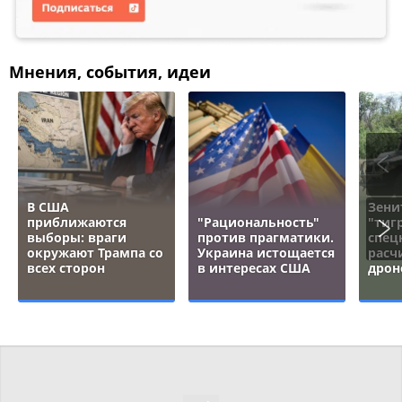
Мнения, события, идеи
В США
Зени
приближаются
"Рациональность"
"тигр
выборы: враги
против прагматики.
спец
окружают Трампа со
Украина истощается
расч
всех сторон
в интересах США
дрон