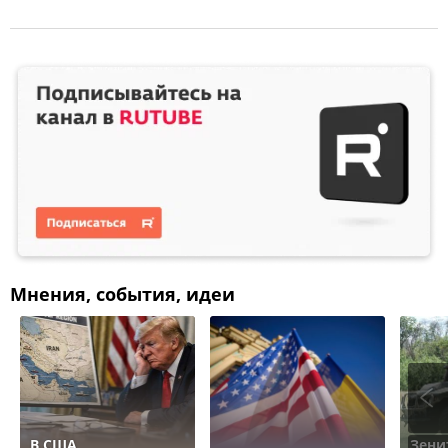
Мнения, события, идеи
В США
Зени