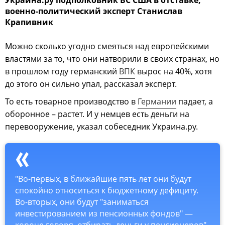
военно-политический эксперт Станислав
Крапивник
Можно сколько угодно смеяться над европейскими
властями за то, что они натворили в своих странах, но
в прошлом году германский
ВПК
вырос на 40%, хотя
до этого он сильно упал, рассказал эксперт.
То есть товарное производство в
Германии
падает, а
оборонное – растет. И у немцев есть деньги на
перевооружение, указал собеседник Украина.ру.
"Во-первых, в ближайшие пять лет они будут
спокойно относиться к бюджетному дефициту.
Во-вторых, они будут "заниматься
инвестированием из пенсионных фондов" —
короче говоря, отбирать деньги у пенсионеров",