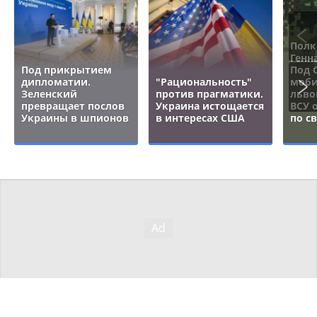
Полк
Генн
Под прикрытием
Под 
дипломатии.
"Рациональность"
моби
Зеленский
против прагматики.
льво
превращает послов
Украина истощается
ВСУ 
Украины в шпионов
в интересах США
по с