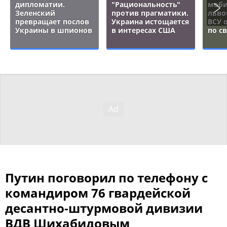
дипломатии.
"Рациональность"
моби
Зеленский
против прагматики.
льво
превращает послов
Украина истощается
ВСУ 
Украины в шпионов
в интересах США
по с
Путин поговорил по телефону с
командиром 76 гвардейской
десантно-штурмовой дивизии
ВДВ Шихабидовым