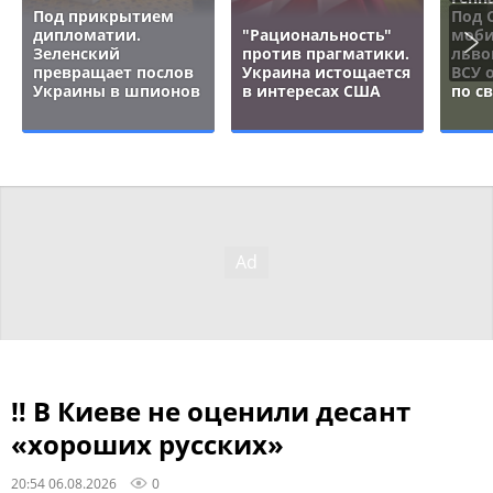
Под прикрытием
Под 
дипломатии.
"Рациональность"
моби
Зеленский
против прагматики.
льво
превращает послов
Украина истощается
ВСУ 
Украины в шпионов
в интересах США
по с
‼ В Киеве не оценили десант
«хороших русских»
20:54 06.08.2026
0