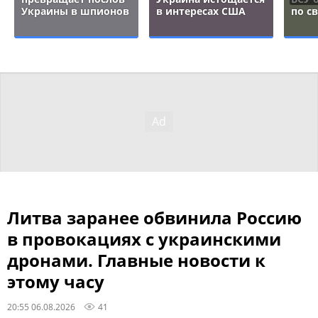
Украины в шпионов
в интересах США
по с
Литва заранее обвинила Россию
в провокациях с украинскими
дронами. Главные новости к
этому часу
20:55 06.08.2026
41