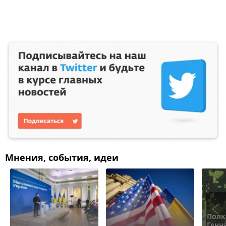
Мнения, события, идеи
Полк
Генн