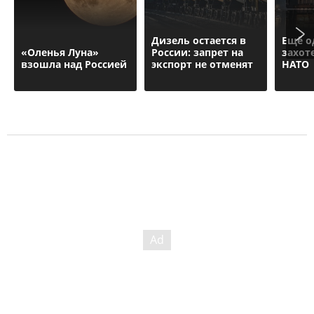
Дизель остается в
Ещё о
«Оленья Луна»
России: запрет на
захот
взошла над Россией
экспорт не отменят
НАТО