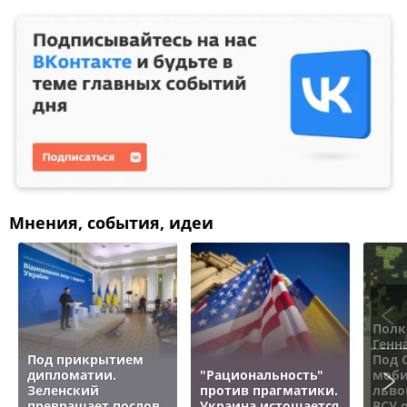
Мнения, события, идеи
Полк
Генн
Под прикрытием
Под 
дипломатии.
"Рациональность"
моби
Зеленский
против прагматики.
льво
превращает послов
Украина истощается
ВСУ 