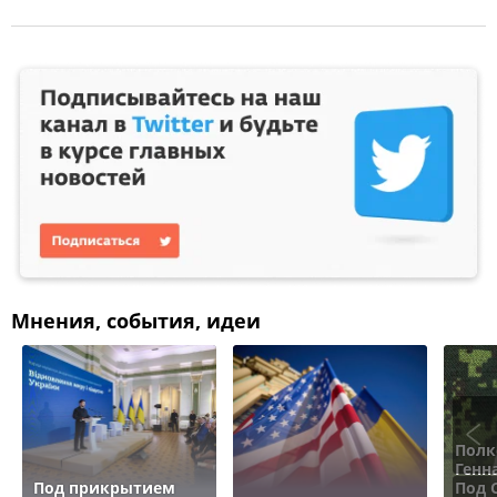
Мнения, события, идеи
Полк
Генн
Под прикрытием
Под 