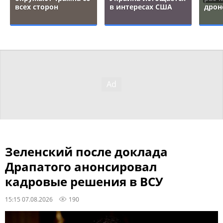
всех сторон
в интересах США
дрон
Зеленский после доклада
Драпатого анонсировал
кадровые решения в ВСУ
15:15 07.08.2026
190