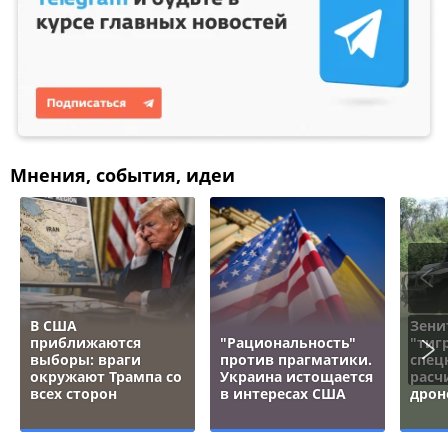
Мнения, события, идеи
В США
Зени
приближаются
"Рациональность"
"тигр
выборы: враги
против прагматики.
спец
окружают Трампа со
Украина истощается
расч
всех сторон
в интересах США
дрон