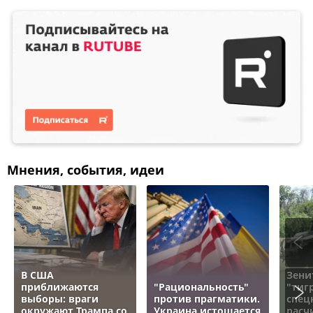
Мнения, события, идеи
В США
Зени
приближаются
"Рациональность"
"тигр
выборы: враги
против прагматики.
спец
окружают Трампа со
Украина истощается
расч