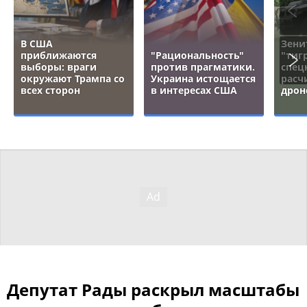
В США
Зени
приближаются
"Рациональность"
"тигр
выборы: враги
против прагматики.
спец
окружают Трампа со
Украина истощается
расч
всех сторон
в интересах США
дрон
Депутат Рады раскрыл масштабы