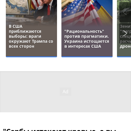
В США
Зени
приближаются
"Рациональность"
"тигр
выборы: враги
против прагматики.
спец
окружают Трампа со
Украина истощается
расч
всех сторон
в интересах США
дрон