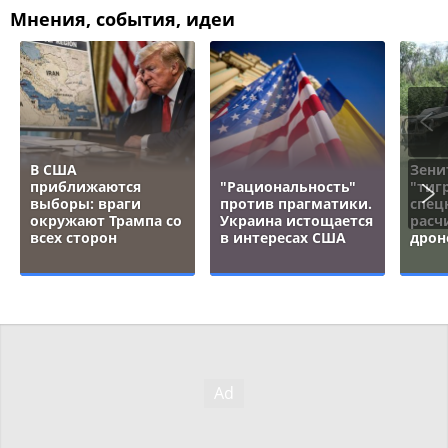
Мнения, события, идеи
В США
Зени
приближаются
"Рациональность"
"тигр
выборы: враги
против прагматики.
спец
окружают Трампа со
Украина истощается
расч
всех сторон
в интересах США
дрон